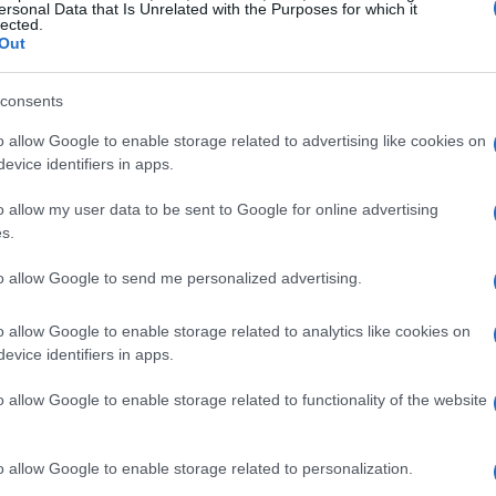
ersonal Data that Is Unrelated with the Purposes for which it
lected.
Out
consents
o allow Google to enable storage related to advertising like cookies on
di liquidità e copertura rispetto alla volatilità del
evice identifiers in apps.
 quindi il suo valore è protetto. Ecco perché lo
o allow my user data to be sent to Google for online advertising
riptovalute.
s.
to allow Google to send me personalized advertising.
la moneta aveva un massimo e un minimo storici. Il
ma di scambi di criptovalute, in cui il prezzo di una
o allow Google to enable storage related to analytics like cookies on
i mercato. Siamo lieti di offrirti il nostro servizio nel
evice identifiers in apps.
SDT. Controlla i nostri tassi incrociati e trova il
o allow Google to enable storage related to functionality of the website
o allow Google to enable storage related to personalization.
ovaluta per capitalizzazione di mercato. La