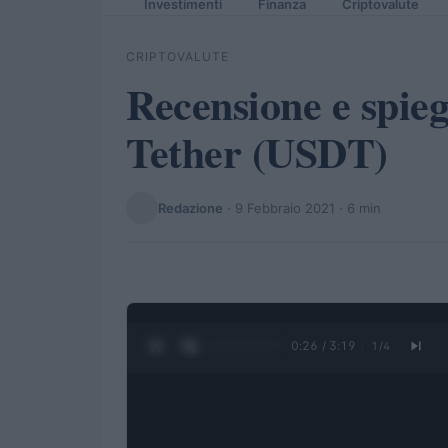
Investimenti
Finanza
Criptovalute
CRIPTOVALUTE
Recensione e spieg
Tether (USDT)
Redazione
·
9 Febbraio 2021
· 6 min
0:27 / 3:19
1
/
4