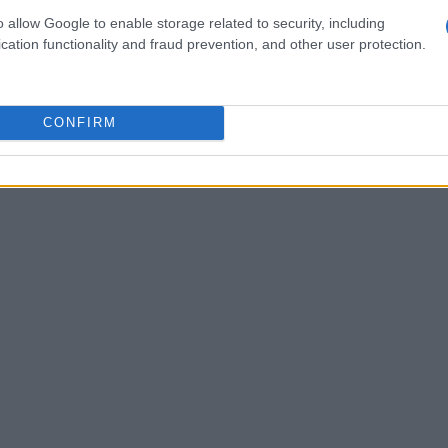
ta è di $ 25.383.264.185. Il prezzo di un token è
o allow Google to enable storage related to security, including
cation functionality and fraud prevention, and other user protection.
CONFIRM