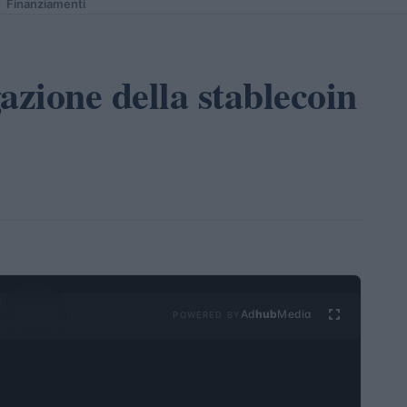
Finanziamenti
azione della stablecoin
Ad
hub
Media
POWERED BY