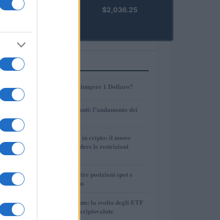
kpk ETH
$2,036.25
Prime
(KPK ETH
PRIME)
PIÙ LETTI
1
AMP: Potrà Raggiungere 1 Dollaro?
2
Petrolio e carburanti: l’andamento dei
prezzi nel 2026
3
Finanza parallela in cripto: il nuovo
strumento per eludere le restrizioni
internazionali
4
Strategie per coprire posizioni spot e
volatilità con perps
5
Bitcoin vs Ethereum: la svolta degli ETF
nel mercato delle criptovalute