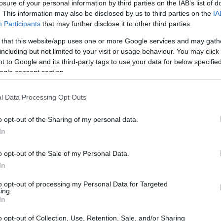
losure of your personal information by third parties on the IAB’s list of
her e cos’è la criptovaluta Tether? Scopriamolo con
. This information may also be disclosed by us to third parties on the
IA
Participants
that may further disclose it to other third parties.
 that this website/app uses one or more Google services and may gath
including but not limited to your visit or usage behaviour. You may click 
 to Google and its third-party tags to use your data for below specifi
ogle consent section.
rata al dollaro USA. Confrontando con il tasso
no state deviazioni nella storia della criptovaluta
l Data Processing Opt Outs
o opt-out of the Sharing of my personal data.
In
o opt-out of the Sale of my Personal Data.
In
to opt-out of processing my Personal Data for Targeted
ing.
In
o opt-out of Collection, Use, Retention, Sale, and/or Sharing