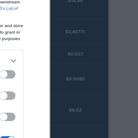
$16.49
Staked
 downstream
Injective
B’s List of
(STINJ)
er and store
$3,407.11
to grant or
Vested XOR
ed purposes
(VXOR)
JDB
$0.022
(JDB)
FibSwap
$0.0085
DEX
(FIBO)
TruFin
$8.02
Staked APT
(TRUAPT)