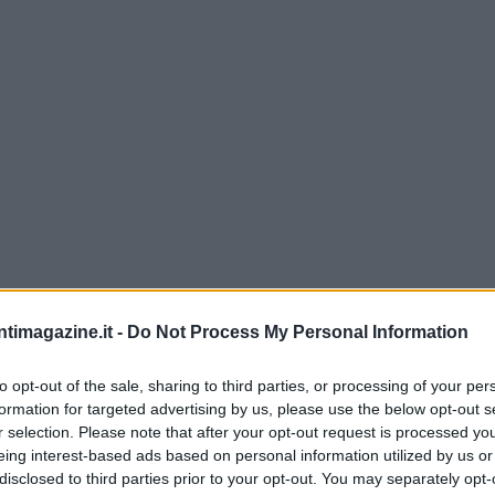
ntimagazine.it -
Do Not Process My Personal Information
to opt-out of the sale, sharing to third parties, or processing of your per
in (e lo stesso algoritmo di crittografia SHA-256). La
formation for targeted advertising by us, please use the below opt-out s
le del protocollo Tether che si chiama Omni Layer.
r selection. Please note that after your opt-out request is processed y
eing interest-based ads based on personal information utilized by us or
 open-source.
disclosed to third parties prior to your opt-out. You may separately opt-