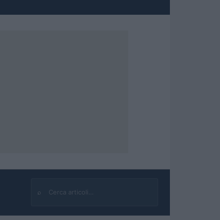
⌕
Cerca