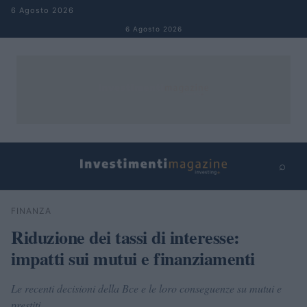
Salta al contenuto
6 Agosto 2026
6 Agosto 2026
⌕
×
⌕
FINANZA
Cerca
Riduzione dei tassi di interesse:
impatti sui mutui e finanziamenti
Le recenti decisioni della Bce e le loro conseguenze su mutui e
prestiti