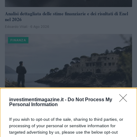
Analisi dettagliata delle stime finanziarie e dei risultati di Enel
nel 2026
Edoardo Vitali · 6 Ago 2026
FINANZA
investimentimagazine.it -
Do Not Process My
Personal Information
If you wish to opt-out of the sale, sharing to third parties, or
Villa Joy sequestrata: le violazioni urbanistiche e
processing of your personal or sensitive information for
paesaggistiche a Loiri Porto San Paolo
targeted advertising by us, please use the below opt-out