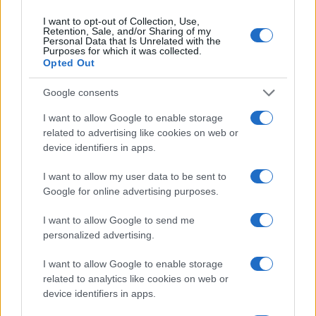
QUOTAZIONI CRYPTO
I want to opt-out of Collection, Use,
Retention, Sale, and/or Sharing of my
Nome
Prezzo
Personal Data that Is Unrelated with the
Purposes for which it was collected.
Opted Out
Eureka Bridged PAX
$4,187.30
Gold (Terra
Google consents
(PAXG)
I want to allow Google to enable storage
related to advertising like cookies on web or
Kinza Babylon Staked
device identifiers in apps.
$83,270.00
BTC
(KBTC)
I want to allow my user data to be sent to
Google for online advertising purposes.
Steakhouse EURCV
$100,000,000,000,000.00
I want to allow Google to send me
Morpho Vault
personalized advertising.
(STEAKEURCV)
I want to allow Google to enable storage
$0.032
Epoch Island
related to analytics like cookies on web or
device identifiers in apps.
(EPOCH)