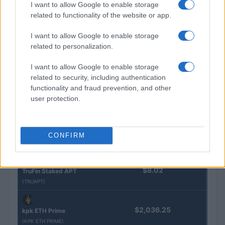
I want to allow Google to enable storage
$16.49
Stride Staked Injective
related to functionality of the website or app.
(STINJ)
I want to allow Google to enable storage
related to personalization.
$3,407.11
Vested XOR
(VXOR)
I want to allow Google to enable storage
related to security, including authentication
functionality and fraud prevention, and other
$0.022
JDB
user protection.
(JDB)
$0.0085
FibSwap DEX
CONFIRM
(FIBO)
$8.02
TruFin Staked APT
(TRUAPT)
$2,036.25
kpk ETH Prime
(KPK ETH PRIME)