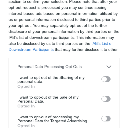
section to confirm your selection. Please note that after your
Francesca Galli · 6 Ago 2026
opt-out request is processed you may continue seeing
interest-based ads based on personal information utilized by
FINANZA
us or personal information disclosed to third parties prior to
your opt-out. You may separately opt-out of the further
disclosure of your personal information by third parties on the
IAB’s list of downstream participants. This information may
also be disclosed by us to third parties on the
IAB’s List of
Downstream Participants
that may further disclose it to other
third parties.
Please note that this website/app uses one or more Google
Personal Data Processing Opt Outs
services and may gather and store information including but
not limited to your visit or usage behaviour. You may click to
I want to opt-out of the Sharing of my
personal data.
grant or deny consent to Google and its third-party tags to
Opted In
use your data for below specified purposes in below Google
Novità fiscali 2026: Irpef, concordato preventivo e fringe
consent section.
I want to opt-out of the Sale of my
benefit
Personal Data.
Opted In
Edoardo Vitali · 5 Ago 2026
I want to opt-out of processing my
Personal Data for Targeted Advertising.
Opted In