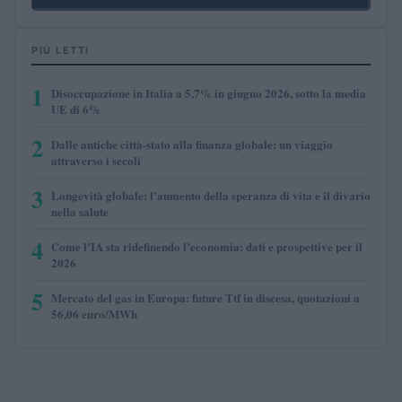
PIÙ LETTI
1
Disoccupazione in Italia a 5,7% in giugno 2026, sotto la media
UE di 6%
2
Dalle antiche città-stato alla finanza globale: un viaggio
attraverso i secoli
3
Longevità globale: l’aumento della speranza di vita e il divario
nella salute
4
Come l’IA sta ridefinendo l’economia: dati e prospettive per il
2026
5
Mercato del gas in Europa: future Ttf in discesa, quotazioni a
56,06 euro/MWh