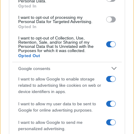
Personal Data.
Opted In
I want to opt-out of processing my
Reparti aeronavali della Guardia di Finanza: controllo del
Personal Data for Targeted Advertising.
Opted In
territorio e contrasto agli illeciti
Francesca Galli · 8 Ago 2026
I want to opt-out of Collection, Use,
Retention, Sale, and/or Sharing of my
Personal Data that Is Unrelated with the
Purposes for which it was collected.
Opted Out
QUOTAZIONI CRYPTO
Google consents
Nome
Prezzo
I want to allow Google to enable storage
related to advertising like cookies on web or
Eureka Bridged PAX
device identifiers in apps.
$4,187.30
Gold (Terra
(PAXG)
I want to allow my user data to be sent to
Google for online advertising purposes.
Kinza Babylon Staked
$83,270.00
I want to allow Google to send me
BTC
personalized advertising.
(KBTC)