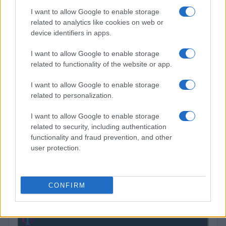
I want to allow Google to enable storage
related to analytics like cookies on web or
Steakhouse EURCV
$100,000,000,000,000.00
Morpho Vault
device identifiers in apps.
(STEAKEURCV)
I want to allow Google to enable storage
related to functionality of the website or app.
$0.032
Epoch Island
(EPOCH)
I want to allow Google to enable storage
related to personalization.
$16.49
Stride Staked Injective
I want to allow Google to enable storage
(STINJ)
related to security, including authentication
functionality and fraud prevention, and other
user protection.
$3,407.11
Vested XOR
(VXOR)
CONFIRM
$0.022
JDB
(JDB)