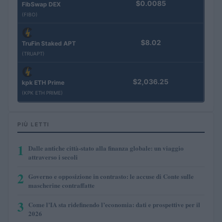
$0.0085
FibSwap DEX
(FIBO)
$8.02
TruFin Staked APT
(TRUAPT)
$2,036.25
kpk ETH Prime
(KPK ETH PRIME)
PIÙ LETTI
1
Dalle antiche città-stato alla finanza globale: un viaggio
attraverso i secoli
2
Governo e opposizione in contrasto: le accuse di Conte sulle
mascherine contraffatte
3
Come l’IA sta ridefinendo l’economia: dati e prospettive per il
2026