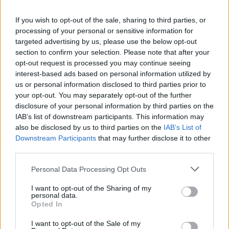
If you wish to opt-out of the sale, sharing to third parties, or
processing of your personal or sensitive information for
targeted advertising by us, please use the below opt-out
section to confirm your selection. Please note that after your
opt-out request is processed you may continue seeing
interest-based ads based on personal information utilized by
SpaceX in ascesa: Unipol e Intesa Sanpaolo tra gli investitori
us or personal information disclosed to third parties prior to
principali
your opt-out. You may separately opt-out of the further
Francesca Galli · 8 Ago 2026
disclosure of your personal information by third parties on the
IAB’s list of downstream participants. This information may
FINANZA
also be disclosed by us to third parties on the
IAB’s List of
Downstream Participants
that may further disclose it to other
third parties.
Please note that this website/app uses one or more Google
Personal Data Processing Opt Outs
services and may gather and store information including but
not limited to your visit or usage behaviour. You may click to
I want to opt-out of the Sharing of my
personal data.
grant or deny consent to Google and its third-party tags to
Opted In
use your data for below specified purposes in below Google
consent section.
I want to opt-out of the Sale of my