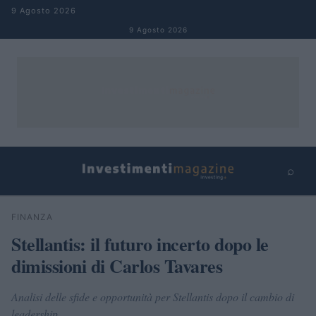
Salta al contenuto
9 Agosto 2026
9 Agosto 2026
⌕
×
⌕
FINANZA
Cerca
Stellantis: il futuro incerto dopo le
dimissioni di Carlos Tavares
Analisi delle sfide e opportunità per Stellantis dopo il cambio di
leadership