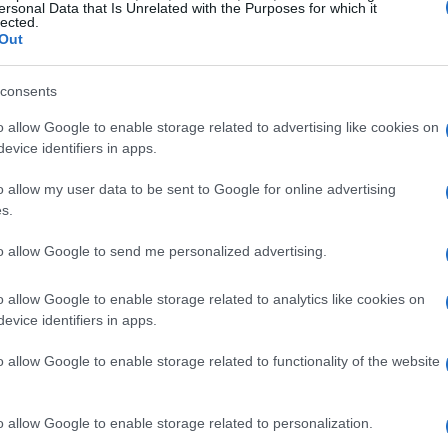
ersonal Data that Is Unrelated with the Purposes for which it
lected.
Out
consents
o allow Google to enable storage related to advertising like cookies on
evice identifiers in apps.
o allow my user data to be sent to Google for online advertising
s.
to allow Google to send me personalized advertising.
o allow Google to enable storage related to analytics like cookies on
evice identifiers in apps.
o allow Google to enable storage related to functionality of the website
e
oluzione e presenta sfide significative, tra cui la
o allow Google to enable storage related to personalization.