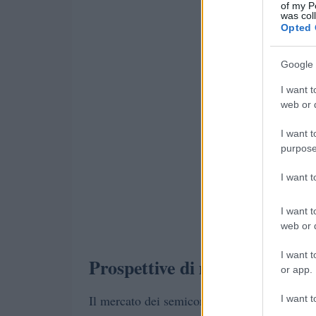
of my P
was col
Opted 
Google 
I want t
web or d
I want t
purpose
I want 
I want t
web or d
I want t
Prospettive di mercato e sfid
or app.
Il mercato dei semiconduttori è in continua ev
I want t