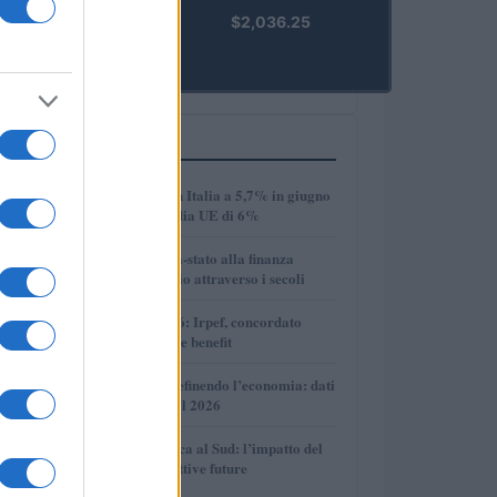
kpk ETH
$2,036.25
Prime
(KPK ETH
PRIME)
PIÙ LETTI
1
Disoccupazione in Italia a 5,7% in giugno
2026, sotto la media UE di 6%
2
Dalle antiche città-stato alla finanza
globale: un viaggio attraverso i secoli
3
Novità fiscali 2026: Irpef, concordato
preventivo e fringe benefit
4
Come l’IA sta ridefinendo l’economia: dati
e prospettive per il 2026
5
Crescita economica al Sud: l’impatto del
PNRR e le prospettive future