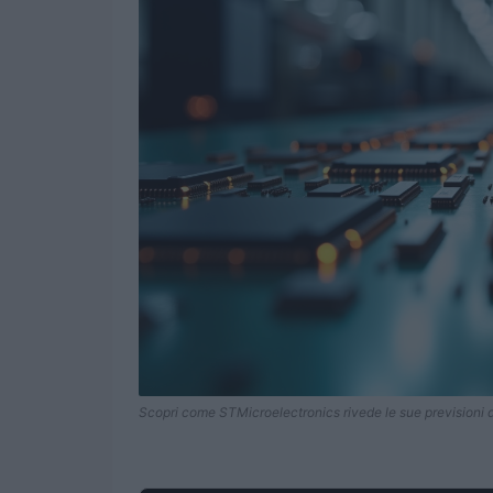
Scopri come STMicroelectronics rivede le sue previsioni di 