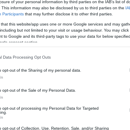
losure of your personal information by third parties on the IAB’s list of
io
. This information may also be disclosed by us to third parties on the
IA
Participants
that may further disclose it to other third parties.
finanziario intermedio che prevede ricavi intorno ai
 that this website/app uses one or more Google services and may gath
22%
24%
o compreso tra il
e il
per il periodo 2027-
including but not limited to your visit or usage behaviour. You may click 
 to Google and its third-party tags to use your data for below specifi
ù ampio per ottimizzare la struttura dei costi e
ogle consent section.
hiave per sostenere la crescita futura dell’azienda.
l Data Processing Opt Outs
 costi
o opt-out of the Sharing of my personal data.
In
 STMicroelectronics ha avviato un programma di
 Questo include un’iniziativa di ridimensionamento
o opt-out of the Sale of my Personal Data.
 una significativa riduzione dei costi operativi. Secondo
In
riduzione dei costi in milioni di dollari, collocandosi
to opt-out of processing my Personal Data for Targeted
ing.
ifre entro la fine del 2027.
In
o opt-out of Collection, Use, Retention, Sale, and/or Sharing