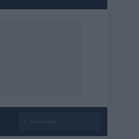
⌕
Cerca