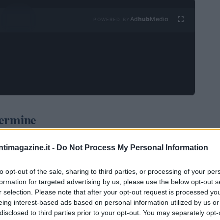
Ad
hub
Media
POWERED BY
termine
i nel settore dei semiconduttori, ha recentemente
ntimagazine.it -
Do Not Process My Personal Information
ative di ricavi per il medio-lungo termine. Durante il
i, l’azienda ha confermato la sua ambizione di
to opt-out of the sale, sharing to third parties, or processing of your per
formation for targeted advertising by us, please use the below opt-out s
i dollari
entro il 2030, un obiettivo che è stato
r selection. Please note that after your opt-out request is processed y
oni che indicavano il 2027 come anno di riferimento.
eing interest-based ads based on personal information utilized by us or
disclosed to third parties prior to your opt-out. You may separately opt-