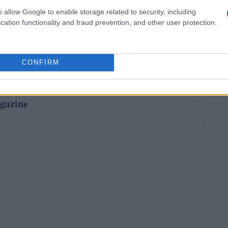
a domanda. Tuttavia, STMicroelectronics si mostra
o allow Google to enable storage related to security, including
a capacità di adattarsi alle dinamiche di mercato. Con
cation functionality and fraud prevention, and other user protection.
l’azienda si prepara a navigare in un contesto
a posizione di leader nel settore.
CONFIRM
gazine