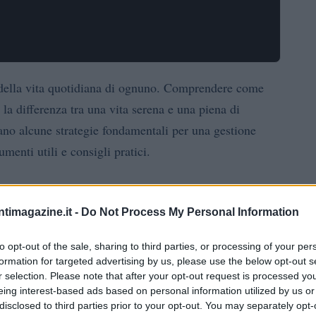
 della vita quotidiana di ognuno. Comprendere come
e la differenza tra una vita serena e una piena di
rano alcune strategie fondamentali per una gestione
umenti utili e consigli pratici.
ntimagazine.it -
Do Not Process My Personal Information
budget
nze personali è la creazione di un
. Un budget è
to opt-out of the sale, sharing to third parties, or processing of your per
pianificare il futuro finanziario. Senza un budget, è
formation for targeted advertising by us, please use the below opt-out s
a corto di denaro per necessità importanti.
r selection. Please note that after your opt-out request is processed y
eing interest-based ads based on personal information utilized by us or
disclosed to third parties prior to your opt-out. You may separately opt-