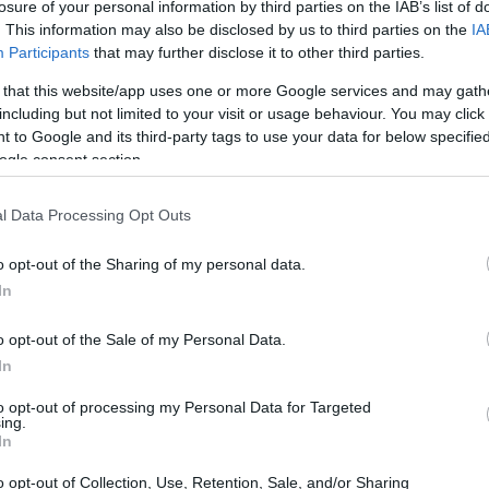
losure of your personal information by third parties on the IAB’s list of
. This information may also be disclosed by us to third parties on the
IA
are le entrate e le spese. Suddividere le spese in
Participants
that may further disclose it to other third parties.
spese variabili
) e
(divertimenti, cibo), permette di
 that this website/app uses one or more Google services and may gath
zzare strumenti digitali o semplici fogli di calcolo aiuta
including but not limited to your visit or usage behaviour. You may click 
 to Google and its third-party tags to use your data for below specifi
ogle consent section.
l Data Processing Opt Outs
o opt-out of the Sharing of my personal data.
In
o opt-out of the Sale of my Personal Data.
In
to opt-out of processing my Personal Data for Targeted
ing.
In
o opt-out of Collection, Use, Retention, Sale, and/or Sharing