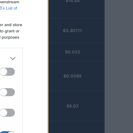
$16.49
Staked
 downstream
Injective
B’s List of
(STINJ)
er and store
$3,407.11
to grant or
Vested XOR
ed purposes
(VXOR)
JDB
$0.022
(JDB)
FibSwap
$0.0085
DEX
(FIBO)
TruFin
$8.02
Staked APT
(TRUAPT)