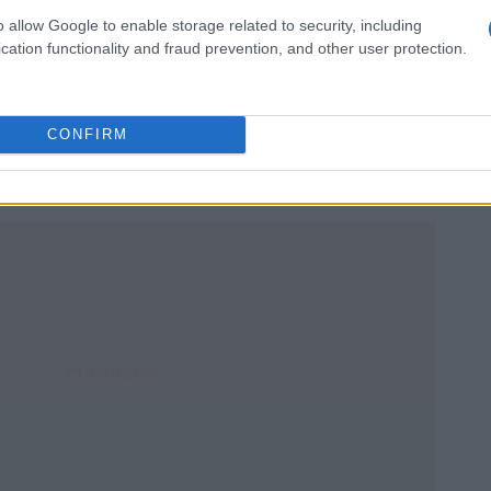
o allow Google to enable storage related to security, including
cation functionality and fraud prevention, and other user protection.
per mantenere la salute finanziaria. I debiti possono
 insostenibile. È fondamentale affrontarli con una
CONFIRM