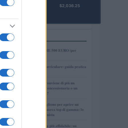
kpk ETH
$2,036.25
Prime
(KPK ETH
PRIME)
PIÙ LETTI
1
COME INVESTIRE 500 EURO (per
guadagnare)?
2
Tirocinio extra-curriculare: guida pratica
per laureati
3
Per le auto usate conviene di più un
finanziamento in concessionaria o un
prestito personale?
4
Quanti soldi ci vogliono per aprire un
autosalone multimarca top di gamma: lo
spiega il professionista
5
La macchina usata più affidabile: un