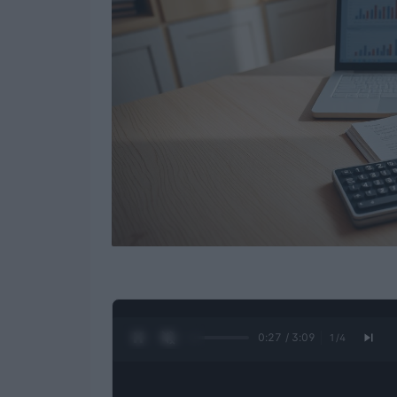
0:28 / 3:09
1
/
4