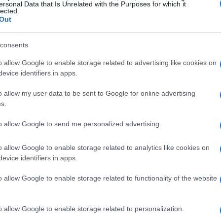
ersonal Data that Is Unrelated with the Purposes for which it
lected.
Out
consents
o allow Google to enable storage related to advertising like cookies on
evice identifiers in apps.
finanza personale
lla
. Non si tratta solo di accumulare
empo. Iniziare a investire il prima possibile è cruciale
o allow my user data to be sent to Google for online advertising
s.
o.
to allow Google to send me personalized advertising.
o allow Google to enable storage related to analytics like cookies on
i azioni, obbligazioni e fondi comuni d’investimento.
evice identifiers in apps.
n potenziale di rendimento diverso. È importante
o allow Google to enable storage related to functionality of the website
e prima di scegliere dove investire. Se si è investitori
consulente finanziario per ricevere consigli
o allow Google to enable storage related to personalization.