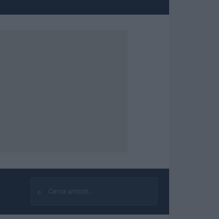
⌕
Cerca