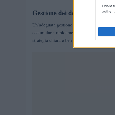
I want t
Gestione dei debiti
authenti
Un’adeguata gestione dei debiti è essenziale 
accumularsi rapidamente e diventare un peso
strategia chiara e ben definita.