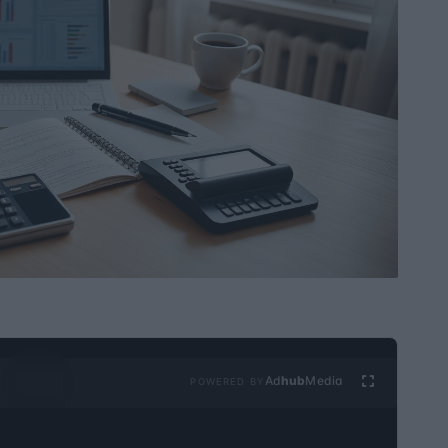
Ad
hub
Media
POWERED BY