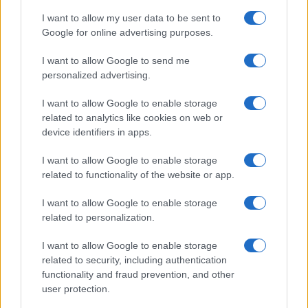
I want to allow my user data to be sent to
Steakhouse EURCV
$100,000,000,000,000.00
Google for online advertising purposes.
Morpho Vault
(STEAKEURCV)
I want to allow Google to send me
personalized advertising.
$0.032
Epoch Island
(EPOCH)
I want to allow Google to enable storage
related to analytics like cookies on web or
device identifiers in apps.
$16.49
Stride Staked Injective
(STINJ)
I want to allow Google to enable storage
related to functionality of the website or app.
$3,407.11
Vested XOR
I want to allow Google to enable storage
(VXOR)
related to personalization.
I want to allow Google to enable storage
$0.022
JDB
related to security, including authentication
(JDB)
functionality and fraud prevention, and other
user protection.
$0.0085
FibSwap DEX