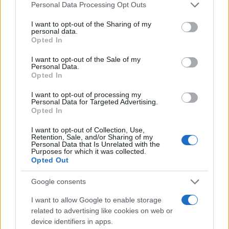
Please note that this website/app uses one or more Google
Personal Data Processing Opt Outs
services and may gather and store information including but
not limited to your visit or usage behaviour. You may click to
I want to opt-out of the Sharing of my
personal data.
grant or deny consent to Google and its third-party tags to
Opted In
use your data for below specified purposes in below Google
consent section.
I want to opt-out of the Sale of my
Personal Data.
Opted In
I want to opt-out of processing my
QUOTAZIONI CRYPTO
Personal Data for Targeted Advertising.
Opted In
Nome
Prezzo
I want to opt-out of Collection, Use,
Retention, Sale, and/or Sharing of my
Personal Data that Is Unrelated with the
Eureka Bridged PAX
Purposes for which it was collected.
$4,187.30
Gold (Terra
Opted Out
(PAXG)
Google consents
Kinza Babylon Staked
I want to allow Google to enable storage
$83,270.00
BTC
related to advertising like cookies on web or
(KBTC)
device identifiers in apps.