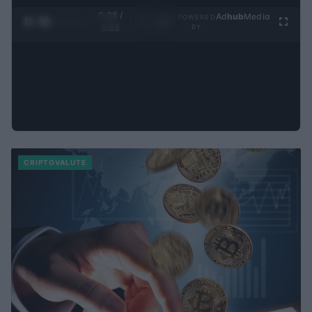
0:28 /
Ad
hub
Media
POWERED
1
/
4
3:55
BY
CRIPTOVALUTE