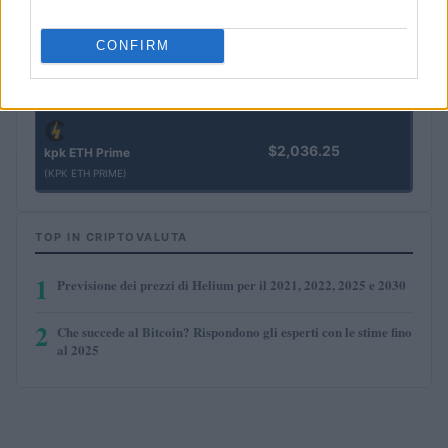
(FIBO)
CONFIRM
$8.02
TruFin Staked APT
(TRUAPT)
$2,036.25
kpk ETH Prime
(KPK ETH PRIME)
TOP IN CRIPTOVALUTA
1
Previsione dei prezzi di Helium per il 2021, 2022, 2025 e 2030
2
Che succede al Bitcoin? Rispondono gli esperti con le stime fino
al 2025