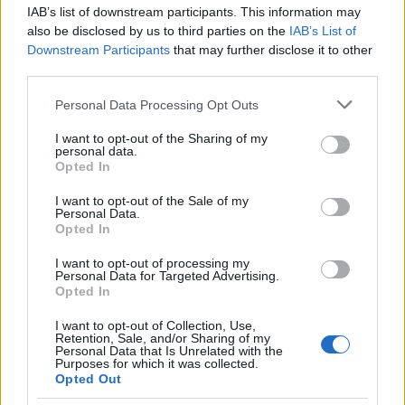
IAB’s list of downstream participants. This information may
also be disclosed by us to third parties on the
IAB’s List of
Downstream Participants
that may further disclose it to other
third parties.
Please note that this website/app uses one or more Google
Personal Data Processing Opt Outs
services and may gather and store information including but
not limited to your visit or usage behaviour. You may click to
I want to opt-out of the Sharing of my
personal data.
grant or deny consent to Google and its third-party tags to
Opted In
use your data for below specified purposes in below Google
ETF Bitcoin, Hyperliquid e la chiusura di 100 progetti: il futuro
consent section.
I want to opt-out of the Sale of my
delle criptovalute
Personal Data.
Opted In
Francesca Spadaro · 10 Ago 2026
I want to opt-out of processing my
CRIPTOVALUTE
Personal Data for Targeted Advertising.
Opted In
I want to opt-out of Collection, Use,
Retention, Sale, and/or Sharing of my
Personal Data that Is Unrelated with the
Purposes for which it was collected.
Opted Out