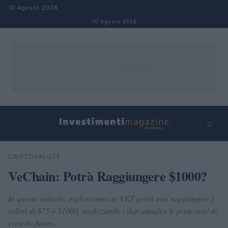
Salta al contenuto
10 Agosto 2026
10 Agosto 2026
⌕
×
⌕
CRIPTOVALUTE
Cerca
VeChain: Potrà Raggiungere $1000?
In questo articolo, esploreremo se VET potrà mai raggiungere i
valori di $75 o $1000, analizzando i dati attuali e le proiezioni di
crescita futura.