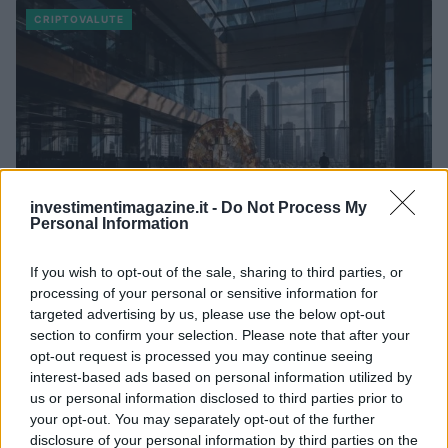
CRIPTOVALUTE
investimentimagazine.it -
Do Not Process My
Personal Information
If you wish to opt-out of the sale, sharing to third parties, or
processing of your personal or sensitive information for
Hashdex abbandona il mercato degli ETF su Bitcoin spot:
analisi e conseguenze
targeted advertising by us, please use the below opt-out
section to confirm your selection. Please note that after your
Francesca Spadaro · 10 Ago 2026
opt-out request is processed you may continue seeing
interest-based ads based on personal information utilized by
CRIPTOVALUTE
us or personal information disclosed to third parties prior to
your opt-out. You may separately opt-out of the further
disclosure of your personal information by third parties on the