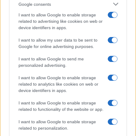
Google consents
I want to allow Google to enable storage
related to advertising like cookies on web or
device identifiers in apps.
Scoperte 80 GB di RAM nascosti nelle vecchie GPU NVIDIA
I want to allow my user data to be sent to
per mining
Google for online advertising purposes.
Edoardo Vitali · 9 Ago 2026
I want to allow Google to send me
personalized advertising.
I want to allow Google to enable storage
QUOTAZIONI CRYPTO
related to analytics like cookies on web or
device identifiers in apps.
Nome
Prezzo
I want to allow Google to enable storage
related to functionality of the website or app.
Eureka Bridged PAX
$4,187.30
Gold (Terra
I want to allow Google to enable storage
(PAXG)
related to personalization.