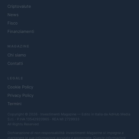
Criptovalute
News
Fisco
Finanziamenti
MAGAZINE
Chi siamo
Contatti
LEGALE
Cookie Policy
Privacy Policy
Termini
Copyright © 2026 · Investimenti Magazine — Edito in Italia da
AdHub Media
S.r.l.
· P.IVA 13542920965 · REA MI 2729933
All Rights Reserved
Dichiarazione di non responsabilità: Investimenti Magazine si impegna a
mantenere le sue informazioni accurate e aggiornate. Queste informazioni