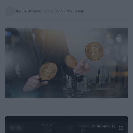
Giorgia Stromeo
·
30 Giugno 2024
· 2 min
0:28 /
Ad
hub
Media
POWERED
1
/
4
4:27
BY