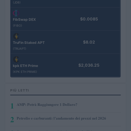
(JDB)
$0.0085
FibSwap DEX
(FIBO)
$8.02
TruFin Staked APT
(TRUAPT)
$2,036.25
kpk ETH Prime
(KPK ETH PRIME)
PIÙ LETTI
1
AMP: Potrà Raggiungere 1 Dollaro?
2
Petrolio e carburanti: l’andamento dei prezzi nel 2026