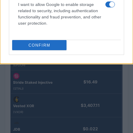
Kinza Babylon Staked
$83,270.00
I want to allow Google to enable storage
BTC
related to security, including authentication
(KBTC)
functionality and fraud prevention, and other
user protection.
Steakhouse EURCV
$100,000,000,000,000.00
Morpho Vault
(STEAKEURCV)
CONFIRM
$0.032
Epoch Island
(EPOCH)
$16.49
Stride Staked Injective
(STINJ)
$3,407.11
Vested XOR
(VXOR)
$0.022
JDB