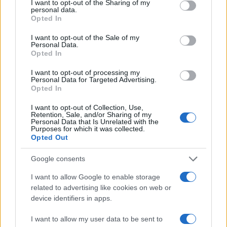
not limited to your visit or usage behaviour. You may click to
I want to opt-out of the Sharing of my
personal data.
grant or deny consent to Google and its third-party tags to
Opted In
use your data for below specified purposes in below Google
consent section.
I want to opt-out of the Sale of my
Personal Data.
Opted In
I want to opt-out of processing my
Personal Data for Targeted Advertising.
Opted In
I want to opt-out of Collection, Use,
Retention, Sale, and/or Sharing of my
Personal Data that Is Unrelated with the
Governo e opposizione in contrasto: le accuse di Conte sulle
Purposes for which it was collected.
mascherine contraffatte
Opted Out
Francesca Galli · 7 Ago 2026
Google consents
I want to allow Google to enable storage
QUOTAZIONI CRYPTO
related to advertising like cookies on web or
device identifiers in apps.
Nome
Prezzo
I want to allow my user data to be sent to