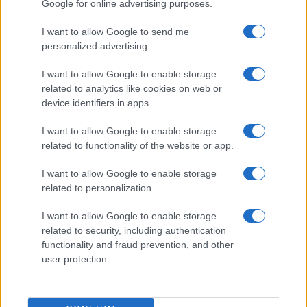
Google for online advertising purposes.
Eureka Bridged PAX
$4,187.30
Gold (Terra
I want to allow Google to send me
(PAXG)
personalized advertising.
I want to allow Google to enable storage
Kinza Babylon Staked
$83,270.00
related to analytics like cookies on web or
BTC
device identifiers in apps.
(KBTC)
I want to allow Google to enable storage
related to functionality of the website or app.
Steakhouse EURCV
$100,000,000,000,000.00
Morpho Vault
I want to allow Google to enable storage
(STEAKEURCV)
related to personalization.
$0.032
Epoch Island
I want to allow Google to enable storage
(EPOCH)
related to security, including authentication
functionality and fraud prevention, and other
user protection.
$16.49
Stride Staked Injective
(STINJ)