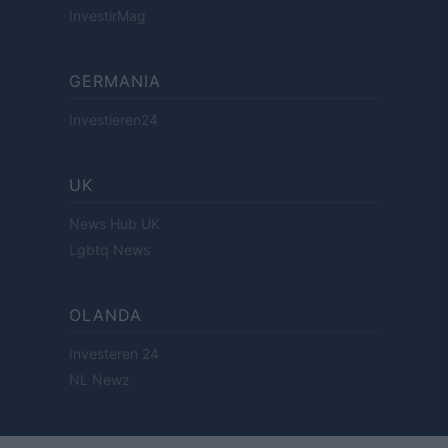
InvestirMag
GERMANIA
Investieren24
UK
News Hub UK
Lgbtq News
OLANDA
Investeren 24
NL Newz