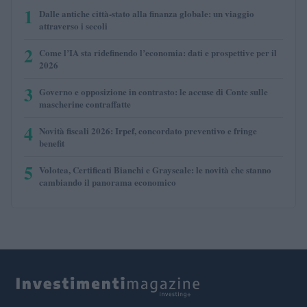
1
Dalle antiche città-stato alla finanza globale: un viaggio
attraverso i secoli
2
Come l’IA sta ridefinendo l’economia: dati e prospettive per il
2026
3
Governo e opposizione in contrasto: le accuse di Conte sulle
mascherine contraffatte
4
Novità fiscali 2026: Irpef, concordato preventivo e fringe
benefit
5
Volotea, Certificati Bianchi e Grayscale: le novità che stanno
cambiando il panorama economico