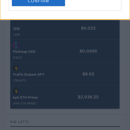
CONFIRM
$3,407.11
Vested XOR
(VXOR)
$0.022
JDB
(JDB)
$0.0085
FibSwap DEX
(FIBO)
$8.02
TruFin Staked APT
(TRUAPT)
$2,036.25
kpk ETH Prime
(KPK ETH PRIME)
PIÙ LETTI