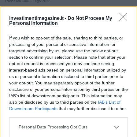
Francesca Galli · 8 Ago 2026
FINANZA
investimentimagazine.it -
Do Not Process My
Personal Information
If you wish to opt-out of the sale, sharing to third parties, or
processing of your personal or sensitive information for
targeted advertising by us, please use the below opt-out
section to confirm your selection. Please note that after your
opt-out request is processed you may continue seeing
interest-based ads based on personal information utilized by
us or personal information disclosed to third parties prior to
your opt-out. You may separately opt-out of the further
disclosure of your personal information by third parties on the
IAB’s list of downstream participants. This information may
Reparti aeronavali della Guardia di Finanza: controllo del
also be disclosed by us to third parties on the
IAB’s List of
territorio e contrasto agli illeciti
Downstream Participants
that may further disclose it to other
Francesca Galli · 8 Ago 2026
third parties.
Please note that this website/app uses one or more Google
FINANZA
Personal Data Processing Opt Outs
services and may gather and store information including but