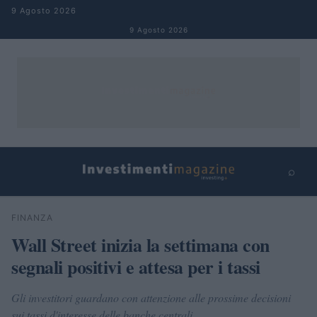
Salta al contenuto
9 Agosto 2026
9 Agosto 2026
⌕
×
⌕
FINANZA
Cerca
Wall Street inizia la settimana con
segnali positivi e attesa per i tassi
Gli investitori guardano con attenzione alle prossime decisioni
sui tassi d'interesse delle banche centrali.