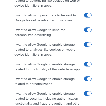
related to advertising like cookies on web or
Francesca Spadaro · 5 Ago 2026
device identifiers in apps.
I want to allow my user data to be sent to
Google for online advertising purposes.
QUOTAZIONI CRYPTO
I want to allow Google to send me
Nome
Prezzo
personalized advertising.
I want to allow Google to enable storage
Eureka Bridged PAX
$4,187.30
related to analytics like cookies on web or
Gold (Terra
device identifiers in apps.
(PAXG)
I want to allow Google to enable storage
Kinza Babylon Staked
related to functionality of the website or app.
$83,270.00
BTC
(KBTC)
I want to allow Google to enable storage
related to personalization.
Steakhouse EURCV
$100,000,000,000,000.00
I want to allow Google to enable storage
Morpho Vault
related to security, including authentication
(STEAKEURCV)
functionality and fraud prevention, and other