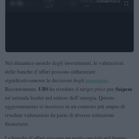
0:28 /
Ad
hub
Media
POWERED
1
/
4
4:27
BY
Nel dinamico mondo degli investimenti, le valutazioni
delle banche d’affari possono influenzare
significativamente le decisioni degli
investitori
.
UBS
Saipem
Recentemente,
ha riveduto il
target price
per
un’azienda leader nel settore dell’energia. Questo
aggiornamento si inserisce in un contesto più ampio di
rivedute valutazioni da parte di diverse istituzioni
finanziarie.
Le banche d’affari giocano un ruolo cruciale nel fornire