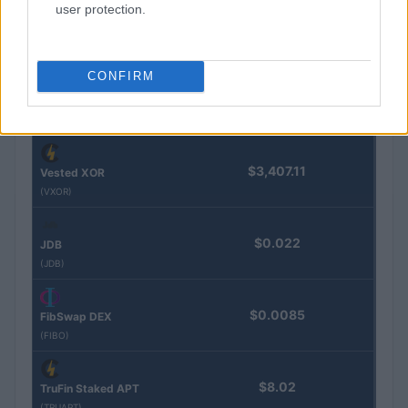
user protection.
$0.032
Epoch Island
(EPOCH)
CONFIRM
$16.49
Stride Staked Injective
(STINJ)
$3,407.11
Vested XOR
(VXOR)
$0.022
JDB
(JDB)
$0.0085
FibSwap DEX
(FIBO)
$8.02
TruFin Staked APT
(TRUAPT)