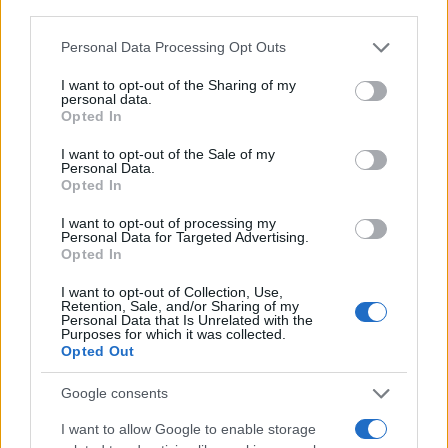
third parties.
Please note that this website/app uses one or more Google
Scopri come Carmignac Portfolio Patrimoine trasforma i
Personal Data Processing Opt Outs
services and may gather and store information including but
risparmi in opportunità
not limited to your visit or usage behaviour. You may click to
I want to opt-out of the Sharing of my
Susanna Riva · 5 Ago 2026
personal data.
grant or deny consent to Google and its third-party tags to
Opted In
use your data for below specified purposes in below Google
INVESTIMENTI
consent section.
I want to opt-out of the Sale of my
Personal Data.
Opted In
I want to opt-out of processing my
Personal Data for Targeted Advertising.
Opted In
I want to opt-out of Collection, Use,
Retention, Sale, and/or Sharing of my
Personal Data that Is Unrelated with the
Purposes for which it was collected.
Opted Out
Google consents
Come l’AI ha influenzato i fondi ed ETF nel primo semestre
I want to allow Google to enable storage
2026