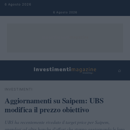
Salta al contenuto
6 Agosto 2026
6 Agosto 2026
⌕
×
⌕
INVESTIMENTI
Cerca
Aggiornamenti su Saipem: UBS
modifica il prezzo obiettivo
UBS ha recentemente riveduto il target price per Saipem,
unendosi ad altre banche d'affari che stanno aggiornando le loro