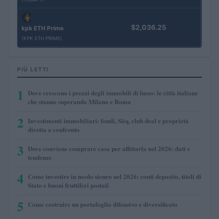
$2,036.25
kpk ETH Prime
(KPK ETH PRIME)
PIÙ LETTI
1
Dove crescono i prezzi degli immobili di lusso: le città italiane
che stanno superando Milano e Roma
2
Investimenti immobiliari: fondi, Siiq, club deal e proprietà
diretta a confronto
3
Dove conviene comprare casa per affittarla nel 2026: dati e
tendenze
4
Come investire in modo sicuro nel 2026: conti deposito, titoli di
Stato e buoni fruttiferi postali
5
Come costruire un portafoglio difensivo e diversificato