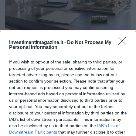
Investire in immobili a Dubai e Spagna: strategie vincenti con
investimentimagazine.it -
Do Not Process My
Amstera Properties
Personal Information
Niccolò Conforti · 6 Ago 2026
If you wish to opt-out of the sale, sharing to third parties, or
INVESTIMENTI
processing of your personal or sensitive information for
targeted advertising by us, please use the below opt-out
section to confirm your selection. Please note that after your
opt-out request is processed you may continue seeing
interest-based ads based on personal information utilized by
us or personal information disclosed to third parties prior to
your opt-out. You may separately opt-out of the further
disclosure of your personal information by third parties on the
IAB’s list of downstream participants. This information may
also be disclosed by us to third parties on the
IAB’s List of
Downstream Participants
that may further disclose it to other