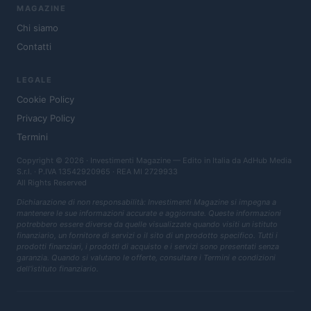
MAGAZINE
Chi siamo
Contatti
LEGALE
Cookie Policy
Privacy Policy
Termini
Copyright © 2026 · Investimenti Magazine — Edito in Italia da
AdHub Media
S.r.l.
· P.IVA 13542920965 · REA MI 2729933
All Rights Reserved
Dichiarazione di non responsabilità: Investimenti Magazine si impegna a
mantenere le sue informazioni accurate e aggiornate. Queste informazioni
potrebbero essere diverse da quelle visualizzate quando visiti un istituto
finanziario, un fornitore di servizi o il sito di un prodotto specifico. Tutti i
prodotti finanziari, i prodotti di acquisto e i servizi sono presentati senza
garanzia. Quando si valutano le offerte, consultare i Termini e condizioni
dell'istituto finanziario.