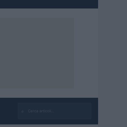
⌕
Cerca