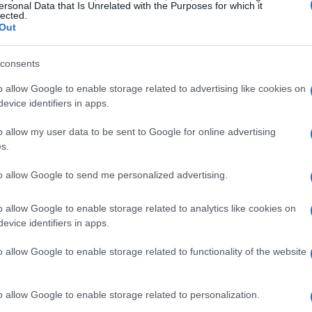
ersonal Data that Is Unrelated with the Purposes for which it
lected.
Out
consents
o allow Google to enable storage related to advertising like cookies on
evice identifiers in apps.
o allow my user data to be sent to Google for online advertising
s.
n mancano. Si è assistito a una crescente
to allow Google to send me personalized advertising.
si e tra di essi. I lavoratori a basso salario, in
a delocalizzazione. La perdita di posti di lavoro in
o allow Google to enable storage related to analytics like cookies on
evice identifiers in apps.
sioni sociali, contribuendo a un clima di incertezza
o allow Google to enable storage related to functionality of the website
l suo impatto
o allow Google to enable storage related to personalization.