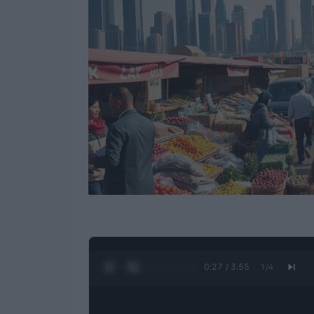
0:28 / 3:55
1
/
4