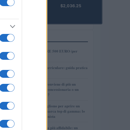
kpk ETH
$2,036.25
Prime
(KPK ETH
PRIME)
PIÙ LETTI
1
COME INVESTIRE 500 EURO (per
guadagnare)?
2
Tirocinio extra-curriculare: guida pratica
per laureati
3
Per le auto usate conviene di più un
finanziamento in concessionaria o un
prestito personale?
4
Quanti soldi ci vogliono per aprire un
autosalone multimarca top di gamma: lo
spiega il professionista
5
La macchina usata più affidabile: un