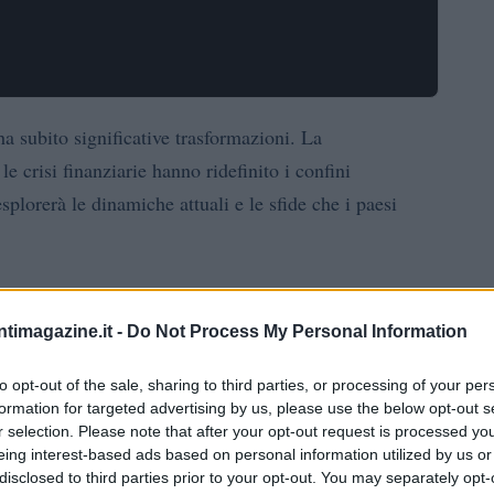
a subito significative trasformazioni. La
le crisi finanziarie hanno ridefinito i confini
splorerà le dinamiche attuali e le sfide che i paesi
etti
ntimagazine.it -
Do Not Process My Personal Information
elerato l’interconnessione tra le economie nazionali.
to opt-out of the sale, sharing to third parties, or processing of your per
are uno scambio crescente di beni, servizi e
formation for targeted advertising by us, please use the below opt-out s
esenta sia opportunità che sfide. Da un lato, ha portato
r selection. Please note that after your opt-out request is processed y
 molte nazioni emergenti; dall’altro, ha alimentato
eing interest-based ads based on personal information utilized by us or
disclosed to third parties prior to your opt-out. You may separately opt-