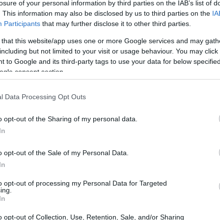
losure of your personal information by third parties on the IAB’s list of
. This information may also be disclosed by us to third parties on the
IA
Participants
that may further disclose it to other third parties.
 that this website/app uses one or more Google services and may gath
ncludono l’accesso ai mercati internazionali, la
including but not limited to your visit or usage behaviour. You may click 
e l’aumento della competitività. Le aziende possono ora
 to Google and its third-party tags to use your data for below specifi
ogle consent section.
e di scala e diversificando i loro portafogli. Questo ha
, in alcuni casi, a una diminuzione dei prezzi per i
l Data Processing Opt Outs
o opt-out of the Sharing of my personal data.
In
o opt-out of the Sale of my Personal Data.
In
to opt-out of processing my Personal Data for Targeted
ing.
In
o opt-out of Collection, Use, Retention, Sale, and/or Sharing