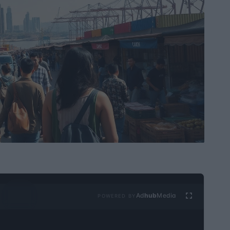
Ad
hub
Media
POWERED BY