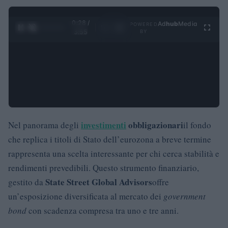
0:29 /
Ad
hub
Media
POWERED
1
/
4
3:55
BY
investimenti
obbligazionari
Nel panorama degli
il fondo
che replica i titoli di Stato dell’eurozona a breve termine
rappresenta una scelta interessante per chi cerca stabilità e
rendimenti prevedibili. Questo strumento finanziario,
State Street Global Advisors
gestito da
offre
un’esposizione diversificata al mercato dei
government
bond
con scadenza compresa tra uno e tre anni.