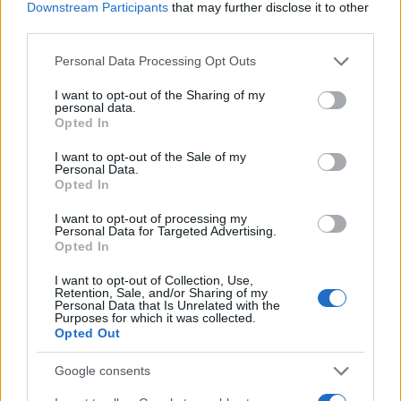
Downstream Participants
that may further disclose it to other
third parties.
Please note that this website/app uses one or more Google
Personal Data Processing Opt Outs
services and may gather and store information including but
not limited to your visit or usage behaviour. You may click to
I want to opt-out of the Sharing of my
personal data.
grant or deny consent to Google and its third-party tags to
Opted In
use your data for below specified purposes in below Google
consent section.
Come scegliere gli esami opzionali nei corsi di laurea in
I want to opt-out of the Sale of my
economia
Personal Data.
Opted In
Andrea Innocenti · 8 Ago 2026
I want to opt-out of processing my
Personal Data for Targeted Advertising.
INVESTIMENTI
Opted In
I want to opt-out of Collection, Use,
Retention, Sale, and/or Sharing of my
Personal Data that Is Unrelated with the
Purposes for which it was collected.
Opted Out
Google consents