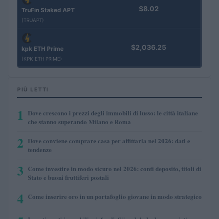
$8.02
TruFin Staked APT
(TRUAPT)
$2,036.25
kpk ETH Prime
(KPK ETH PRIME)
PIÙ LETTI
1
Dove crescono i prezzi degli immobili di lusso: le città italiane
che stanno superando Milano e Roma
2
Dove conviene comprare casa per affittarla nel 2026: dati e
tendenze
3
Come investire in modo sicuro nel 2026: conti deposito, titoli di
Stato e buoni fruttiferi postali
4
Come inserire oro in un portafoglio giovane in modo strategico