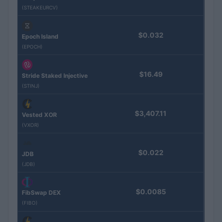
(STEAKEURCV)
$0.032
Epoch Island
(EPOCH)
$16.49
Stride Staked Injective
(STINJ)
$3,407.11
Vested XOR
(VXOR)
$0.022
JDB
(JDB)
$0.0085
FibSwap DEX
(FIBO)