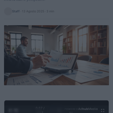
Staff
·
13 Agosto 2025
· 3 min
0:28 /
Ad
hub
Media
POWERED
1
/
4
4:27
BY