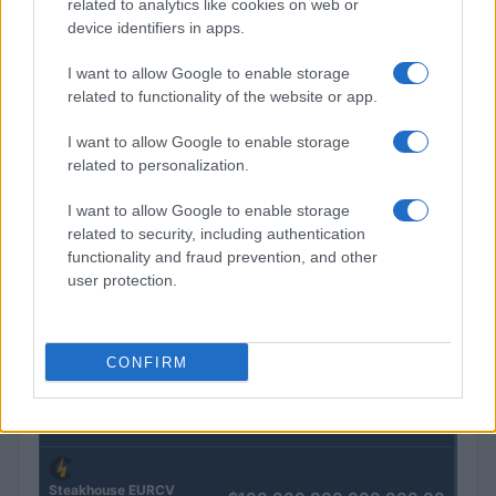
related to analytics like cookies on web or
Petrolio in calo: Brent a 91,82$, ribassi a due cifre per greggio
device identifiers in apps.
e oro
I want to allow Google to enable storage
Andrea Innocenti · 5 Ago 2026
related to functionality of the website or app.
I want to allow Google to enable storage
QUOTAZIONI CRYPTO
related to personalization.
I want to allow Google to enable storage
Nome
Prezzo
related to security, including authentication
functionality and fraud prevention, and other
user protection.
Eureka Bridged PAX
$4,187.30
Gold (Terra
(PAXG)
CONFIRM
Kinza Babylon Staked
$83,270.00
BTC
(KBTC)
Steakhouse EURCV