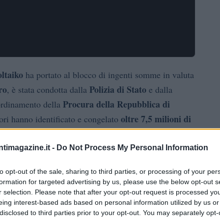
ltaiko
ha portato al blocco di ingenti somme in valuta
ro
Polizia di Stato
, è stata condotta dalla
e dalla
Procura della Repubblica di
ordinamento della
oltre 7,5 milioni di
tori hanno identificato e congelato
 attività illecite riconducibili a uno schema fraudolento
ntimagazine.it -
Do Not Process My Personal Information
to opt-out of the sale, sharing to third parties, or processing of your per
scioglimento
evano già portato a risultati concreti: lo
formation for targeted advertising by us, please use the below opt-out s
conti correnti e il sequestro di dispositivi elettronici,
r selection. Please note that after your opt-out request is processed y
in provincia di Rimini, per un valore complessivo vicino
eing interest-based ads based on personal information utilized by us or
disclosed to third parties prior to your opt-out. You may separately opt-
to le condizioni per ricostruire i flussi finanziari e