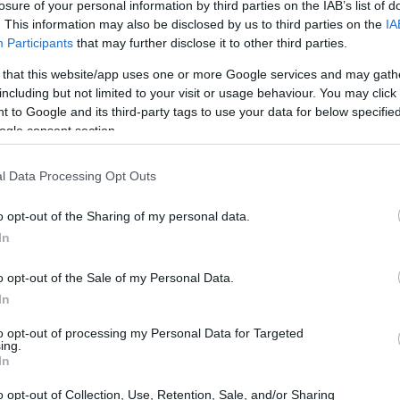
losure of your personal information by third parties on the IAB’s list of
. This information may also be disclosed by us to third parties on the
IA
Participants
that may further disclose it to other third parties.
 that this website/app uses one or more Google services and may gath
including but not limited to your visit or usage behaviour. You may click 
 to Google and its third-party tags to use your data for below specifi
schema Ponzi
tipico di
in cui gli investitori venivano
ogle consent section.
green
resunti progetti
nel campo del fotovoltaico
 esistevano, e i capitali raccolti venivano utilizzati per
l Data Processing Opt Outs
i o per essere sottratti dai promotori. Per rendere
o opt-out of the Sharing of my personal data.
omme sarebbero state trasferite su exchange e
In
 facilitare il
riciclaggio
attraverso portafogli digitali
o opt-out of the Sale of my Personal Data.
In
to opt-out of processing my Personal Data for Targeted
ing.
In
o opt-out of Collection, Use, Retention, Sale, and/or Sharing