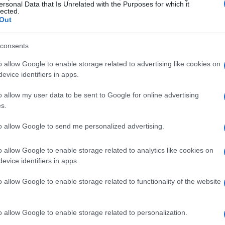
ersonal Data that Is Unrelated with the Purposes for which it
lected.
Out
consents
o allow Google to enable storage related to advertising like cookies on
evice identifiers in apps.
o allow my user data to be sent to Google for online advertising
s.
to allow Google to send me personalized advertising.
o allow Google to enable storage related to analytics like cookies on
evice identifiers in apps.
valute
circuito bancario tradizionale al mondo delle
o allow Google to enable storage related to functionality of the website
rasferimenti calibrati su exchange e servizi che
blockchain
ortamento sfrutta la natura della
e la
o allow Google to enable storage related to personalization.
do registrabili le transazioni, l’identificazione dei