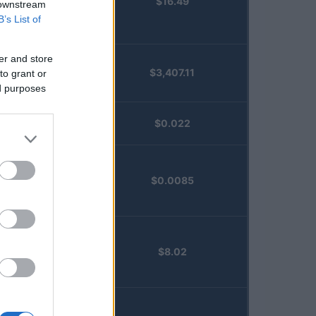
$16.49
Staked
 downstream
Injective
B’s List of
(STINJ)
er and store
$3,407.11
to grant or
Vested XOR
ed purposes
(VXOR)
JDB
$0.022
(JDB)
FibSwap
$0.0085
DEX
(FIBO)
TruFin
$8.02
Staked APT
(TRUAPT)