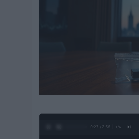
0:28 / 3:55
1
/
4