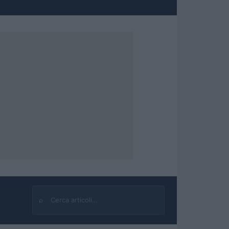
⌕
Cerca