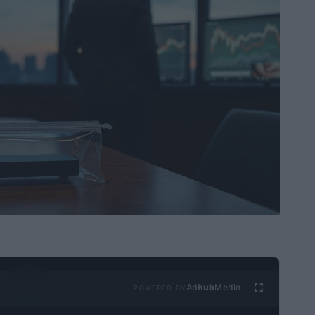
Ad
hub
Media
POWERED BY