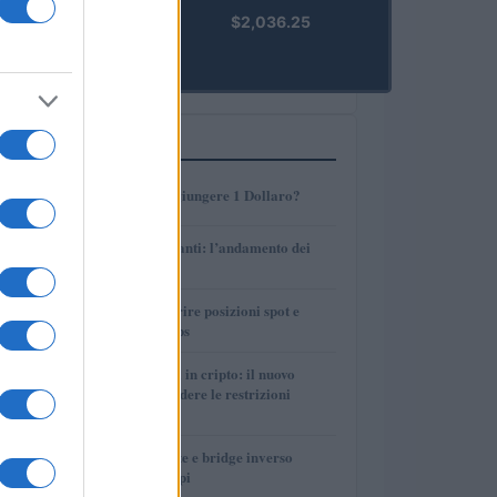
kpk ETH
$2,036.25
Prime
(KPK ETH
PRIME)
PIÙ LETTI
1
AMP: Potrà Raggiungere 1 Dollaro?
2
Petrolio e carburanti: l’andamento dei
prezzi nel 2026
3
Strategie per coprire posizioni spot e
volatilità con perps
4
Finanza parallela in cripto: il nuovo
strumento per eludere le restrizioni
internazionali
5
Perps, funding rate e bridge inverso
spiegati con esempi