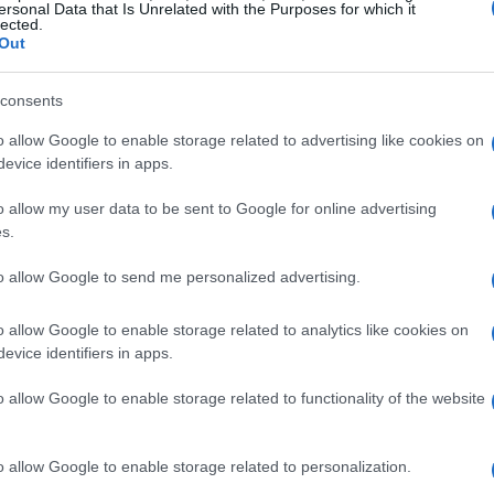
ersonal Data that Is Unrelated with the Purposes for which it
lected.
Out
consents
o allow Google to enable storage related to advertising like cookies on
evice identifiers in apps.
o allow my user data to be sent to Google for online advertising
s.
to allow Google to send me personalized advertising.
o allow Google to enable storage related to analytics like cookies on
evice identifiers in apps.
o allow Google to enable storage related to functionality of the website
 della spesa legata a misure fiscali specifiche e il
o allow Google to enable storage related to personalization.