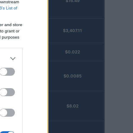
$16.49
Staked
 downstream
Injective
B’s List of
(STINJ)
er and store
$3,407.11
to grant or
Vested XOR
ed purposes
(VXOR)
JDB
$0.022
(JDB)
FibSwap
$0.0085
DEX
(FIBO)
TruFin
$8.02
Staked APT
(TRUAPT)