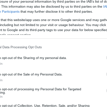
losure of your personal information by third parties on the IAB’s list of
PNRR
vestimenti finanziati anche dal
. Al contempo, il
. This information may also be disclosed by us to third parties on the
IA
ennio successivo per valutare l’effetto dello shock
Participants
that may further disclose it to other third parties.
 that this website/app uses one or more Google services and may gath
including but not limited to your visit or usage behaviour. You may click 
 to Google and its third-party tags to use your data for below specifi
nformità
ogle consent section.
 Governo evidenzia un quadro complessivamente
l Data Processing Opt Outs
 degli impegni europei
pur con alcune deviazioni. Il
, leggermente sopra le previsioni ma comunque
o opt-out of the Sharing of my personal data.
In
uggerendo un percorso di rientro verso la soglia del 3%.
rginalmente più alta del previsto a causa dell’aumento
o opt-out of the Sale of my Personal Data.
mentre il saldo complessivo è rimasto entro le soglie di
In
U
. Infine, il rapporto sottolinea il progresso su riforme
to opt-out of processing my Personal Data for Targeted
ing.
aggiunte o superate.
In
o opt-out of Collection, Use, Retention, Sale, and/or Sharing