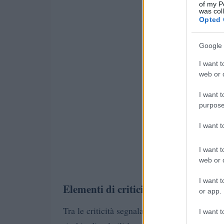
of my P
was col
Opted 
Google 
I want t
web or d
I want t
purpose
I want 
I want t
web or d
I want t
Elementi di criticità e punti di forza
or app.
Tra le criticità segnalate figurano la crescita
I want t