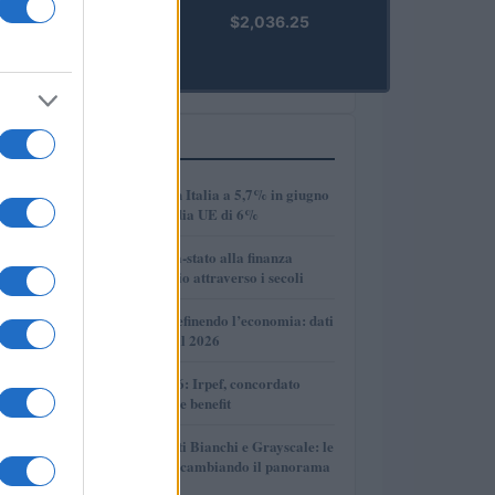
kpk ETH
$2,036.25
Prime
(KPK ETH
PRIME)
PIÙ LETTI
1
Disoccupazione in Italia a 5,7% in giugno
2026, sotto la media UE di 6%
2
Dalle antiche città-stato alla finanza
globale: un viaggio attraverso i secoli
3
Come l’IA sta ridefinendo l’economia: dati
e prospettive per il 2026
4
Novità fiscali 2026: Irpef, concordato
preventivo e fringe benefit
5
Volotea, Certificati Bianchi e Grayscale: le
novità che stanno cambiando il panorama
economico