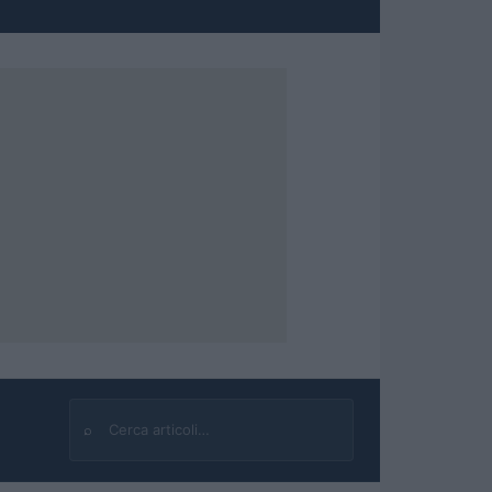
⌕
Cerca