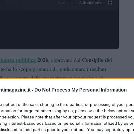
Ad
hub
Media
POWERED BY
inanza pubblica
2026
Consiglio dei
, approvato dal
o ha lo scopo primario di rendicontare i risultati
afia aggiornata delle prospettive economiche e di
ato da tensioni geopolitiche che impattano sui prezzi
ntimagazine.it -
Do Not Process My Personal Information
sto riporta sia il rispetto degli impegni assunti nel
k esterni.
to opt-out of the sale, sharing to third parties, or processing of your per
formation for targeted advertising by us, please use the below opt-out s
r selection. Please note that after your opt-out request is processed y
Piano strutturale
 sulla verifica dell’attuazione del
eing interest-based ads based on personal information utilized by us or
26-29
e sulle misure realizzate nel 2026, con
disclosed to third parties prior to your opt-out. You may separately opt-