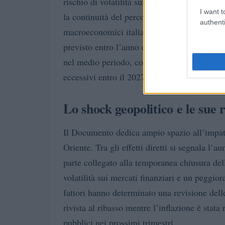
rischio di volatilità sui mercati dei titoli d
I want t
la continuità del percorso di consolidamento
authenti
macroeconomici italiani. In particolare, il re
previsto entro l’anno e che il
debito in rappo
nel medio periodo, condizione essenziale per
eccessivi entro il 2027.
Lo shock geopolitico e le sue
Il Documento dedica ampio spazio all’impat
Oriente. Tra gli effetti diretti si segnala l’
parte collegato alla temporanea chiusura de
volatilità sui mercati finanziari e un peggio
fattori hanno determinato una revisione del
rivista al ribasso mentre l’inflazione è stata r
pubblici nei prossimi trimestri.