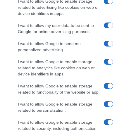
I want to allow Google to enable storage
related to advertising like cookies on web or
Petrolio in calo: Brent a 91,82$, ribassi a due cifre per greggio
device identifiers in apps.
e oro
Andrea Innocenti · 5 Ago 2026
I want to allow my user data to be sent to
Google for online advertising purposes.
I want to allow Google to send me
QUOTAZIONI CRYPTO
personalized advertising.
Nome
Prezzo
I want to allow Google to enable storage
related to analytics like cookies on web or
device identifiers in apps.
Eureka Bridged PAX
$4,187.30
Gold (Terra
I want to allow Google to enable storage
(PAXG)
related to functionality of the website or app.
I want to allow Google to enable storage
Kinza Babylon Staked
$83,270.00
BTC
related to personalization.
(KBTC)
I want to allow Google to enable storage
related to security, including authentication