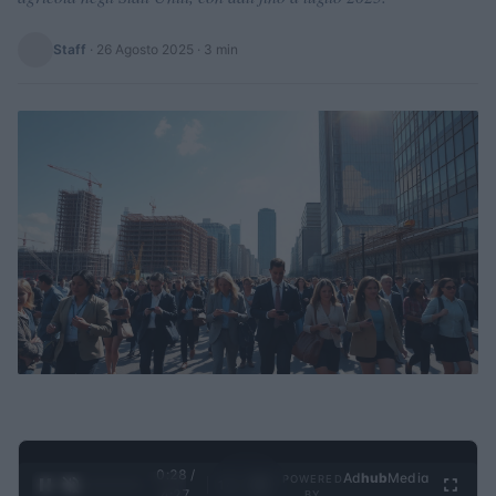
Staff
·
26 Agosto 2025
· 3 min
0:28 /
Ad
hub
Media
POWERED
1
/
4
4:27
BY