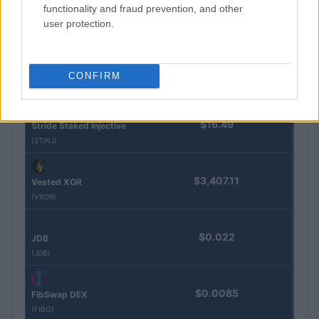
Steakhouse EURCV
$100,000,000,000,000.00
functionality and fraud prevention, and other
Morpho Vault
user protection.
(STEAKEURCV)
$0.032
Epoch Island
CONFIRM
(EPOCH)
$16.49
Stride Staked Injective
(STINJ)
$3,407.11
Vested XOR
(VXOR)
$0.022
JDB
(JDB)
$0.0085
FibSwap DEX
(FIBO)