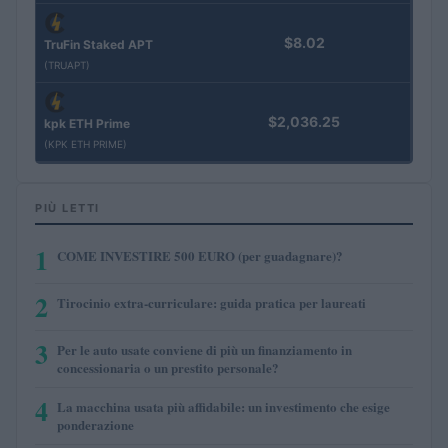
$8.02
TruFin Staked APT
(TRUAPT)
$2,036.25
kpk ETH Prime
(KPK ETH PRIME)
PIÙ LETTI
1
COME INVESTIRE 500 EURO (per guadagnare)?
2
Tirocinio extra-curriculare: guida pratica per laureati
3
Per le auto usate conviene di più un finanziamento in
concessionaria o un prestito personale?
4
La macchina usata più affidabile: un investimento che esige
ponderazione