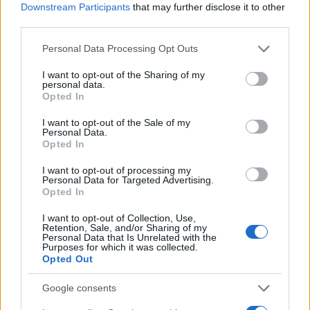
Downstream Participants
that may further disclose it to other
third parties.
Please note that this website/app uses one or more Google
Personal Data Processing Opt Outs
services and may gather and store information including but
not limited to your visit or usage behaviour. You may click to
I want to opt-out of the Sharing of my
Petrolio in calo: Brent a 88.9 dollari, ribassi diffusi tra le
personal data.
grant or deny consent to Google and its third-party tags to
materie prime
Opted In
use your data for below specified purposes in below Google
Andrea Innocenti · 6 Ago 2026
consent section.
I want to opt-out of the Sale of my
Personal Data.
NEWS
Opted In
I want to opt-out of processing my
Personal Data for Targeted Advertising.
Opted In
I want to opt-out of Collection, Use,
Retention, Sale, and/or Sharing of my
Personal Data that Is Unrelated with the
Purposes for which it was collected.
Opted Out
Google consents