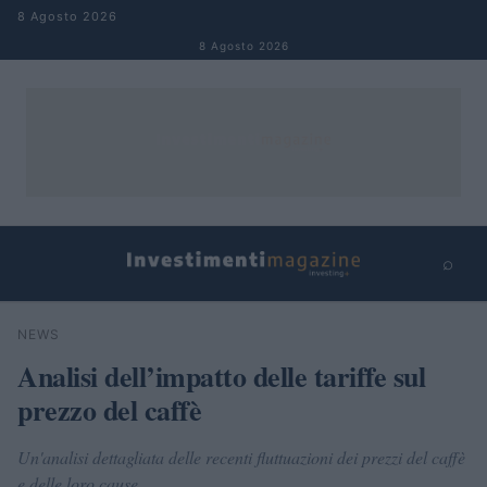
Salta al contenuto
8 Agosto 2026
8 Agosto 2026
⌕
×
⌕
NEWS
Cerca
Analisi dell’impatto delle tariffe sul
prezzo del caffè
Un'analisi dettagliata delle recenti fluttuazioni dei prezzi del caffè
e delle loro cause.