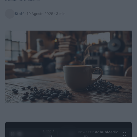
Staff
·
19 Agosto 2025
· 3 min
0:27 /
Ad
hub
Media
POWERED
1
/
4
4:27
BY