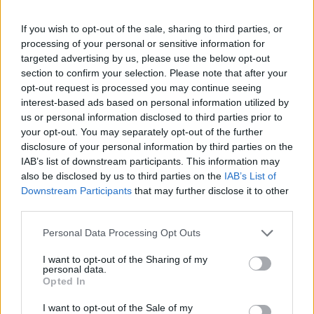
NEWS
If you wish to opt-out of the sale, sharing to third parties, or
processing of your personal or sensitive information for
targeted advertising by us, please use the below opt-out
section to confirm your selection. Please note that after your
opt-out request is processed you may continue seeing
interest-based ads based on personal information utilized by
us or personal information disclosed to third parties prior to
your opt-out. You may separately opt-out of the further
disclosure of your personal information by third parties on the
IAB’s list of downstream participants. This information may
also be disclosed by us to third parties on the
IAB’s List of
Downstream Participants
that may further disclose it to other
Petrolio in calo, Brent a 88.9 USD dopo un ribasso del 8.3%
third parties.
Andrea Innocenti · 7 Ago 2026
Please note that this website/app uses one or more Google
Personal Data Processing Opt Outs
services and may gather and store information including but
NEWS
not limited to your visit or usage behaviour. You may click to
I want to opt-out of the Sharing of my
personal data.
grant or deny consent to Google and its third-party tags to
Opted In
use your data for below specified purposes in below Google
consent section.
I want to opt-out of the Sale of my