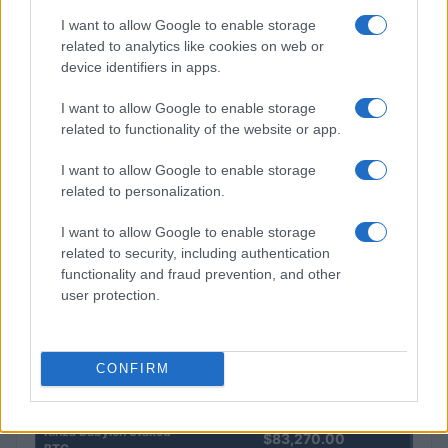
I want to allow Google to enable storage
related to analytics like cookies on web or
device identifiers in apps.
Petrolio in calo: Brent a 91,82$, ribassi a due cifre per greggio
I want to allow Google to enable storage
e oro
related to functionality of the website or app.
Andrea Innocenti · 5 Ago 2026
I want to allow Google to enable storage
related to personalization.
I want to allow Google to enable storage
QUOTAZIONI CRYPTO
related to security, including authentication
functionality and fraud prevention, and other
Nome
Prezzo
user protection.
Eureka Bridged PAX
$4,187.30
Gold (Terra
CONFIRM
(PAXG)
Kinza Babylon Staked
$83,270.00