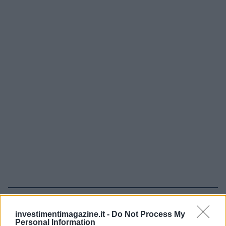
Continua a leggere
investimentimagazine.it -
Do Not Process My
Personal Information