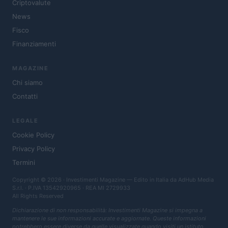
Criptovalute
News
Fisco
Finanziamenti
MAGAZINE
Chi siamo
Contatti
LEGALE
Cookie Policy
Privacy Policy
Termini
Copyright © 2026 · Investimenti Magazine — Edito in Italia da
AdHub Media
S.r.l.
· P.IVA 13542920965 · REA MI 2729933
All Rights Reserved
Dichiarazione di non responsabilità: Investimenti Magazine si impegna a
mantenere le sue informazioni accurate e aggiornate. Queste informazioni
potrebbero essere diverse da quelle visualizzate quando visiti un istituto