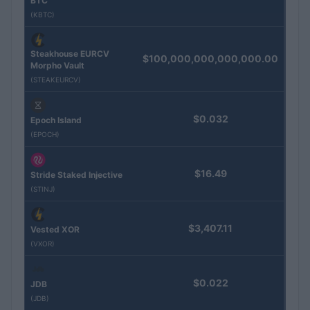
BTC
(KBTC)
Steakhouse EURCV
$100,000,000,000,000.00
Morpho Vault
(STEAKEURCV)
$0.032
Epoch Island
(EPOCH)
$16.49
Stride Staked Injective
(STINJ)
$3,407.11
Vested XOR
(VXOR)
$0.022
JDB
(JDB)