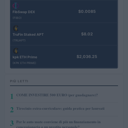
$0.0085
FibSwap DEX
(FIBO)
$8.02
TruFin Staked APT
(TRUAPT)
$2,036.25
kpk ETH Prime
(KPK ETH PRIME)
PIÙ LETTI
1
COME INVESTIRE 500 EURO (per guadagnare)?
2
Tirocinio extra-curriculare: guida pratica per laureati
3
Per le auto usate conviene di più un finanziamento in
concessionaria o un prestito personale?