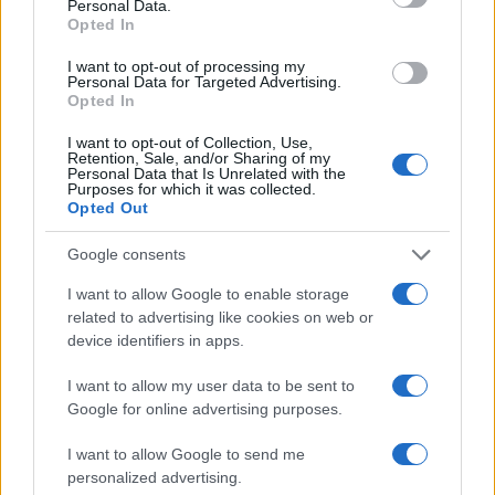
Personal Data.
Opted In
I want to opt-out of processing my
Personal Data for Targeted Advertising.
Opted In
I want to opt-out of Collection, Use,
Retention, Sale, and/or Sharing of my
Personal Data that Is Unrelated with the
Purposes for which it was collected.
Petrolio in calo: Brent a 88.9 dollari, ribassi diffusi tra le
Opted Out
materie prime
Google consents
Andrea Innocenti · 6 Ago 2026
I want to allow Google to enable storage
NEWS
related to advertising like cookies on web or
device identifiers in apps.
I want to allow my user data to be sent to
Google for online advertising purposes.
I want to allow Google to send me
personalized advertising.