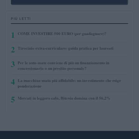
PIÙ LETTI
1
COME INVESTIRE 500 EURO (per guadagnare)?
2
Tirocinio extra-curriculare: guida pratica per laureati
3
Per le auto usate conviene di più un finanziamento in
concessionaria o un prestito personale?
4
La macchina usata più affidabile: un investimento che esige
ponderazione
5
Mercati in leggero calo, Bitcoin domina con il 56,2%