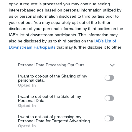
opt-out request is processed you may continue seeing
interest-based ads based on personal information utilized by
us or personal information disclosed to third parties prior to
Petrolio in calo, Brent a 88.9 USD dopo un ribasso del 8.3%
your opt-out. You may separately opt-out of the further
Andrea Innocenti · 7 Ago 2026
disclosure of your personal information by third parties on the
IAB’s list of downstream participants. This information may
NEWS
also be disclosed by us to third parties on the
IAB’s List of
Downstream Participants
that may further disclose it to other
third parties.
Please note that this website/app uses one or more Google
Personal Data Processing Opt Outs
services and may gather and store information including but
not limited to your visit or usage behaviour. You may click to
I want to opt-out of the Sharing of my
personal data.
grant or deny consent to Google and its third-party tags to
Opted In
use your data for below specified purposes in below Google
consent section.
I want to opt-out of the Sale of my
Personal Data.
Opted In
I want to opt-out of processing my
Personal Data for Targeted Advertising.
Petrolio in calo: Brent a 88.9 dollari, ribassi diffusi tra le
Opted In
materie prime