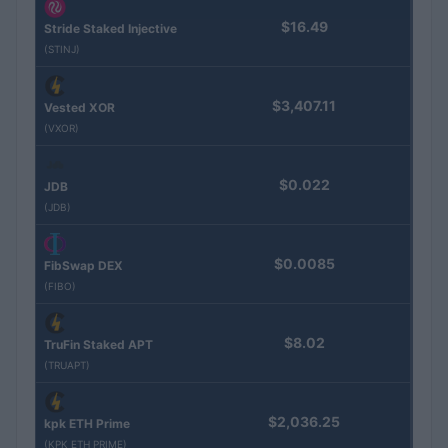
$16.49
Stride Staked Injective
(STINJ)
$3,407.11
Vested XOR
(VXOR)
$0.022
JDB
(JDB)
$0.0085
FibSwap DEX
(FIBO)
$8.02
TruFin Staked APT
(TRUAPT)
$2,036.25
kpk ETH Prime
(KPK ETH PRIME)