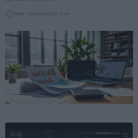
Staff
·
1 Settembre 2025
· 3 min
0:28 /
Ad
hub
Media
POWERED
1
/
4
3:55
BY