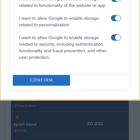
QUOTAZIONI CRYPTO
related to functionality of the website or app.
Nome
Prezzo
I want to allow Google to enable storage
related to personalization.
Eureka Bridged PAX
I want to allow Google to enable storage
$4,187.30
Gold (Terra
related to security, including authentication
(PAXG)
functionality and fraud prevention, and other
user protection.
Kinza Babylon Staked
$83,270.00
BTC
(KBTC)
CONFIRM
Steakhouse EURCV
$100,000,000,000,000.00
Morpho Vault
(STEAKEURCV)
$0.032
Epoch Island
(EPOCH)