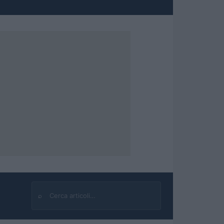
⌕
Cerca