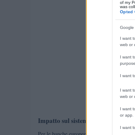
of my P
was col
Opted 
Google 
I want t
web or d
I want t
purpose
I want 
I want t
web or d
I want t
or app.
Impatto sul sistema bancario
I want t
Per le banche europee l’entrata in vigore di