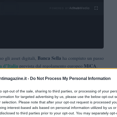
Ad
hub
Media
POWERED BY
Banca Sella
so gli asset digitali,
ha compiuto un passo
 d’Italia
MiCA
prevista dal regolamento europeo
.
custodia
trasferimento
ire servizi legati alla
e al
di
ntimagazine.it -
Do Not Process My Personal Information
el 2026 una piattaforma dedicata a specifiche categorie
l graduale avvicinamento tra il mondo bancario
to opt-out of the sale, sharing to third parties, or processing of your per
omento in cui la regolamentazione europea punta a
formation for targeted advertising by us, please use the below opt-out s
r selection. Please note that after your opt-out request is processed y
eing interest-based ads based on personal information utilized by us or
disclosed to third parties prior to your opt-out. You may separately opt-