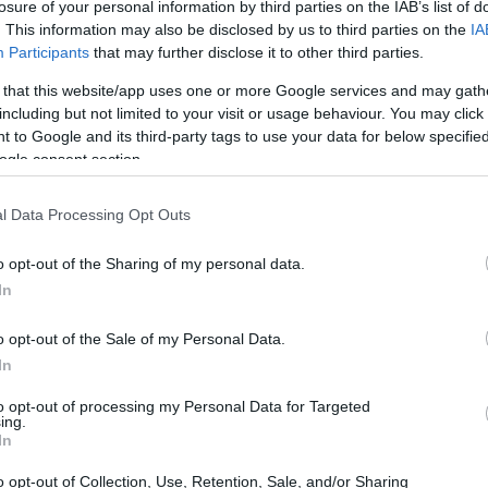
tazione e investimenti tecnologici: la banca ha
losure of your personal information by third parties on the IAB’s list of
. This information may also be disclosed by us to third parties on the
IA
zate e partecipato a progetti pilota nazionali e
Participants
that may further disclose it to other third parties.
criptovalute
on soltanto la crescente integrazione delle
 that this website/app uses one or more Google services and may gath
stablecoin
 verso strumenti più istituzionali come le
e
including but not limited to your visit or usage behaviour. You may click 
titoli.
 to Google and its third-party tags to use your data for below specifi
ogle consent section.
 del gioco
l Data Processing Opt Outs
sets Regulation) introduce un quadro normativo
o opt-out of the Sharing of my personal data.
che offrono servizi sulle cripto-attività, per le
In
biettivo dichiarato è aumentare la protezione degli
o opt-out of the Sale of my Personal Data.
rendo al contempo l’adozione istituzionale. Grazie a
In
uisiti possono offrire servizi con maggiore certezza
to opt-out of processing my Personal Data for Targeted
a un ambiente prevalentemente sperimentale a un
ing.
In
o opt-out of Collection, Use, Retention, Sale, and/or Sharing