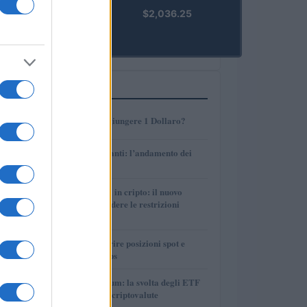
kpk ETH
$2,036.25
Prime
(KPK ETH
PRIME)
PIÙ LETTI
1
AMP: Potrà Raggiungere 1 Dollaro?
2
Petrolio e carburanti: l’andamento dei
prezzi nel 2026
3
Finanza parallela in cripto: il nuovo
strumento per eludere le restrizioni
internazionali
4
Strategie per coprire posizioni spot e
volatilità con perps
5
Bitcoin vs Ethereum: la svolta degli ETF
nel mercato delle criptovalute