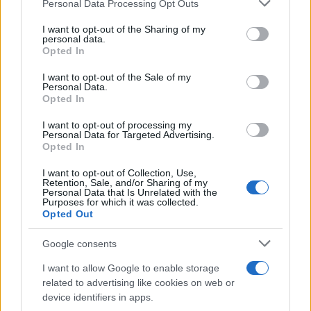
Please note that this website/app uses one or more Google
Personal Data Processing Opt Outs
services and may gather and store information including but
not limited to your visit or usage behaviour. You may click to
I want to opt-out of the Sharing of my
personal data.
grant or deny consent to Google and its third-party tags to
Opted In
use your data for below specified purposes in below Google
consent section.
I want to opt-out of the Sale of my
Personal Data.
Opted In
Continua a leggere
I want to opt-out of processing my
Personal Data for Targeted Advertising.
FINANZA
Opted In
I want to opt-out of Collection, Use,
Retention, Sale, and/or Sharing of my
Personal Data that Is Unrelated with the
Purposes for which it was collected.
Opted Out
Google consents
I want to allow Google to enable storage
related to advertising like cookies on web or
device identifiers in apps.