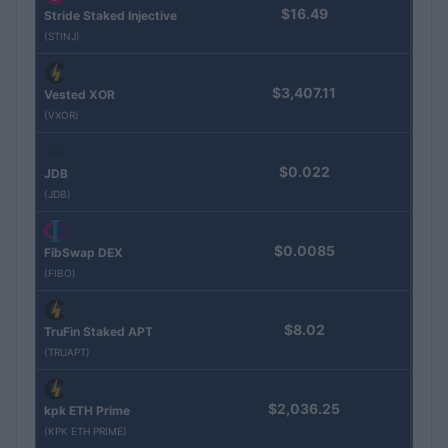
$16.49
Stride Staked Injective
(STINJ)
$3,407.11
Vested XOR
(VXOR)
$0.022
JDB
(JDB)
$0.0085
FibSwap DEX
(FIBO)
$8.02
TruFin Staked APT
(TRUAPT)
$2,036.25
kpk ETH Prime
(KPK ETH PRIME)