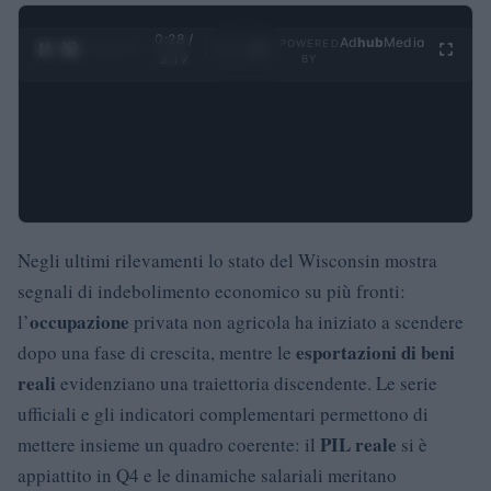
0:29 /
Ad
hub
Media
POWERED
1
/
4
3:19
BY
Negli ultimi rilevamenti lo stato del Wisconsin mostra
segnali di indebolimento economico su più fronti:
occupazione
l’
privata non agricola ha iniziato a scendere
esportazioni di beni
dopo una fase di crescita, mentre le
reali
evidenziano una traiettoria discendente. Le serie
ufficiali e gli indicatori complementari permettono di
PIL reale
mettere insieme un quadro coerente: il
si è
appiattito in Q4 e le dinamiche salariali meritano