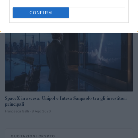
FINANZA
CONFIRM
SpaceX in ascesa: Unipol e Intesa Sanpaolo tra gli investitori
principali
Francesca Galli · 8 Ago 2026
QUOTAZIONI CRYPTO