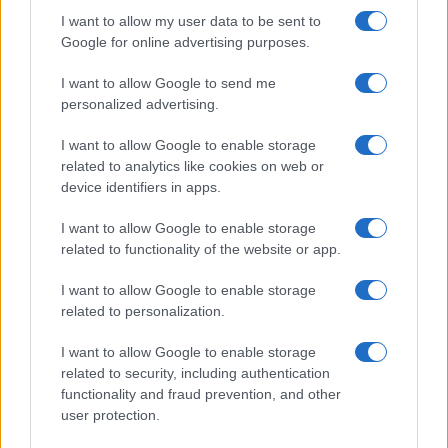
I want to allow my user data to be sent to
Come il settore tech influisce sui titoli di Stato e le strategie per
Google for online advertising purposes.
investire
Francesca Spadaro · 9 Ago 2026
I want to allow Google to send me
personalized advertising.
FINANZA
I want to allow Google to enable storage
related to analytics like cookies on web or
device identifiers in apps.
I want to allow Google to enable storage
related to functionality of the website or app.
I want to allow Google to enable storage
related to personalization.
I want to allow Google to enable storage
related to security, including authentication
functionality and fraud prevention, and other
Senato Usa approva maxi-pacchetto di sanzioni a Mosca e
user protection.
Teheran
Edoardo Vitali · 9 Ago 2026