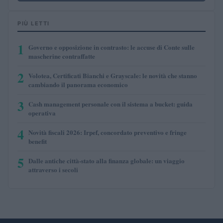
PIÙ LETTI
1
Governo e opposizione in contrasto: le accuse di Conte sulle
mascherine contraffatte
2
Volotea, Certificati Bianchi e Grayscale: le novità che stanno
cambiando il panorama economico
3
Cash management personale con il sistema a bucket: guida
operativa
4
Novità fiscali 2026: Irpef, concordato preventivo e fringe
benefit
5
Dalle antiche città-stato alla finanza globale: un viaggio
attraverso i secoli