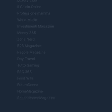
Luxury Club
Il Calcio Online
Professione mamma
World Music
Investimenti Magazine
Money 365
Zona Nerd
B2B Magazine
People Magazine
Day Travel
Tutto Gaming
ESG 365
Food Wiki
FuturoDonna
HomeMagazine
SecondHomeMagazine