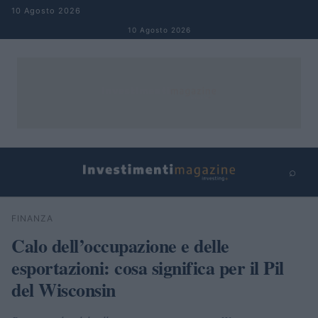
Salta al contenuto
10 Agosto 2026
10 Agosto 2026
⌕
×
⌕
FINANZA
Cerca
Calo dell’occupazione e delle
esportazioni: cosa significa per il Pil
del Wisconsin