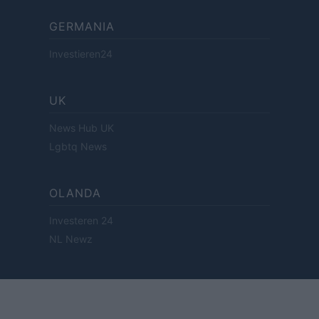
GERMANIA
Investieren24
UK
News Hub UK
Lgbtq News
OLANDA
Investeren 24
NL Newz