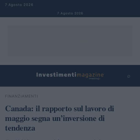
Salta al contenuto
7 Agosto 2026
7 Agosto 2026
⌕
×
⌕
FINANZIAMENTI
Cerca
Canada: il rapporto sul lavoro di
maggio segna un’inversione di
tendenza