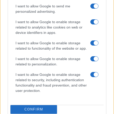
I want to allow Google to send me
FINANZIAMENTI
personalized advertising.
I want to allow Google to enable storage
related to analytics like cookies on web or
device identifiers in apps.
I want to allow Google to enable storage
related to functionality of the website or app.
I want to allow Google to enable storage
related to personalization.
I want to allow Google to enable storage
Assegnati 98 milioni per la progettazione di opere pubbliche nel
related to security, including authentication
2026
functionality and fraud prevention, and other
Francesca Galli · 7 Ago 2026
user protection.
FINANZIAMENTI
CONFIRM