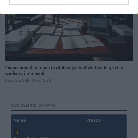
Finanziamenti a fondo perduto agosto 2026: bandi aperti e
scadenze imminenti
Francesca Galli · 6 Ago 2026
QUOTAZIONI CRYPTO
Nome
Prezzo