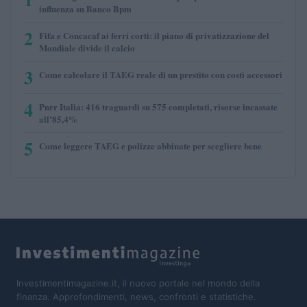
influenza su Banco Bpm
2
Fifa e Concacaf ai ferri corti: il piano di privatizzazione del
Mondiale divide il calcio
3
Come calcolare il TAEG reale di un prestito con costi accessori
4
Pnrr Italia: 416 traguardi su 575 completati, risorse incassate
all’85,4%
5
Come leggere TAEG e polizze abbinate per scegliere bene
Investimentimagazine.it, il nuovo portale nel mondo della
finanza. Approfondimenti, news, confronti e statistiche.