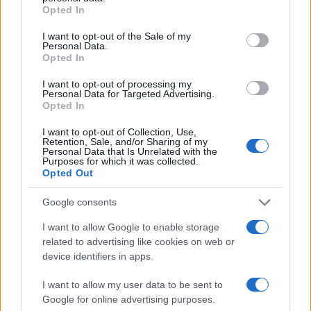
grant or deny consent to Google and its third-party tags to
Opted In
use your data for below specified purposes in below Google
Continua a leggere
consent section.
I want to opt-out of the Sale of my
Personal Data.
Opted In
FINANZIAMENTI
I want to opt-out of processing my
Personal Data for Targeted Advertising.
Opted In
I want to opt-out of Collection, Use,
Retention, Sale, and/or Sharing of my
Personal Data that Is Unrelated with the
Purposes for which it was collected.
Opted Out
Google consents
I want to allow Google to enable storage
related to advertising like cookies on web or
device identifiers in apps.
Prestito obbligazionario Borgosesia 2026-2029: tasso fisso al
6,50% e cedole trimestrali
I want to allow my user data to be sent to
Francesca Spadaro · 7 Ago 2026
Google for online advertising purposes.