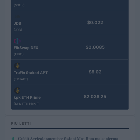
(VXOR)
$0.022
JDB
(JDB)
$0.0085
FibSwap DEX
(FIBO)
$8.02
TruFin Staked APT
(TRUAPT)
$2,036.25
kpk ETH Prime
(KPK ETH PRIME)
PIÙ LETTI
1
Crédit Agricole smentisce fusioni Mps-Bpm ma conferma