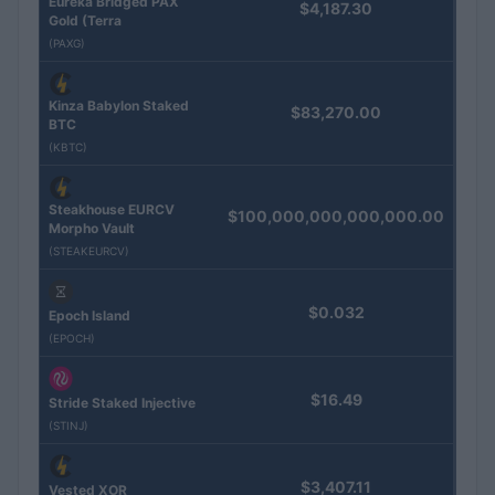
Eureka Bridged PAX
$4,187.30
Gold (Terra
(PAXG)
Kinza Babylon Staked
$83,270.00
BTC
(KBTC)
Steakhouse EURCV
$100,000,000,000,000.00
Morpho Vault
(STEAKEURCV)
$0.032
Epoch Island
(EPOCH)
$16.49
Stride Staked Injective
(STINJ)
$3,407.11
Vested XOR