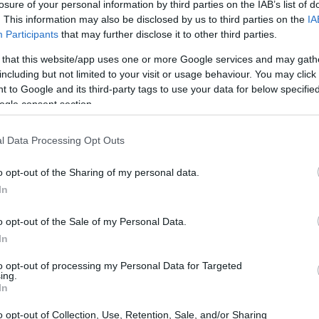
losure of your personal information by third parties on the IAB’s list of
rmalità richieste
. This information may also be disclosed by us to third parties on the
IA
Participants
that may further disclose it to other third parties.
to
è necessaria una manifestazione esplicita della
 that this website/app uses one or more Google services and may gath
nel patrimonio fino alla scadenza o per un periodo
including but not limited to your visit or usage behaviour. You may click 
gli atti amministrativi e trovare adeguata motivazione
 to Google and its third-party tags to use your data for below specifi
ogle consent section.
zione rientri tra le attività statutarie: il criterio è
l Data Processing Opt Outs
o opt-out of the Sharing of my personal data.
In
o opt-out of the Sale of my Personal Data.
In
to opt-out of processing my Personal Data for Targeted
ing.
In
o opt-out of Collection, Use, Retention, Sale, and/or Sharing