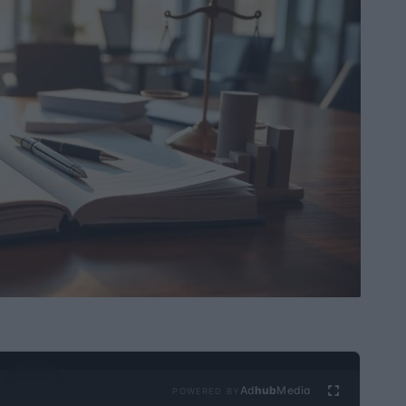
Ad
hub
Media
POWERED BY