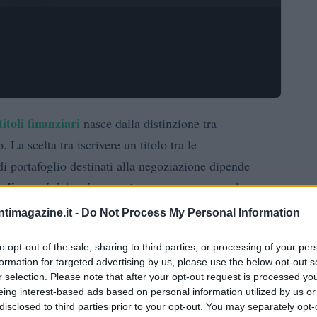
titoli finanziari
nasce dalla distinzione tra
 La scelta tra iscrivere un titolo tra le
 di portafoglio destinati alla negoziazione dipende
 di amministrazione
motivata e coerente con le
one economica)
.
ntimagazine.it -
Do Not Process My Personal Information
i valutazione adottati e, quindi, sul risultato
to opt-out of the sale, sharing to third parties, or processing of your per
formation for targeted advertising by us, please use the below opt-out s
costo
to durevole seguono il criterio del
mentre i titoli
r selection. Please note that after your opt-out request is processed y
 e valore di mercato.
eing interest-based ads based on personal information utilized by us or
disclosed to third parties prior to your opt-out. You may separately opt-