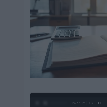
0:27 / 3:19
1
/
4