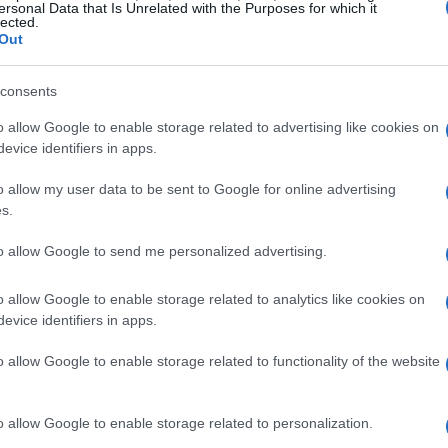
ersonal Data that Is Unrelated with the Purposes for which it
lected.
Out
consents
o allow Google to enable storage related to advertising like cookies on
evice identifiers in apps.
tenimento
o allow my user data to be sent to Google for online advertising
s.
vincoli sul titolo
, tra gli altri fattori, eventuali
le
nda di sostenere l’investimento senza necessità di
to allow Google to send me personalized advertising.
on giustifica di per sé un cambio di classificazione: il
o allow Google to enable storage related to analytics like cookies on
 ammesso solo per motivi non ricorrenti o per
evice identifiers in apps.
rne o interne.
o allow Google to enable storage related to functionality of the website
 e utili da realizzo
o allow Google to enable storage related to personalization.
ziarie
vanno riportati nello stato patrimoniale nella