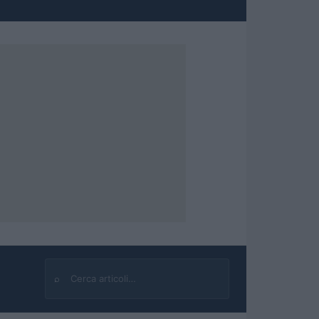
⌕
Cerca