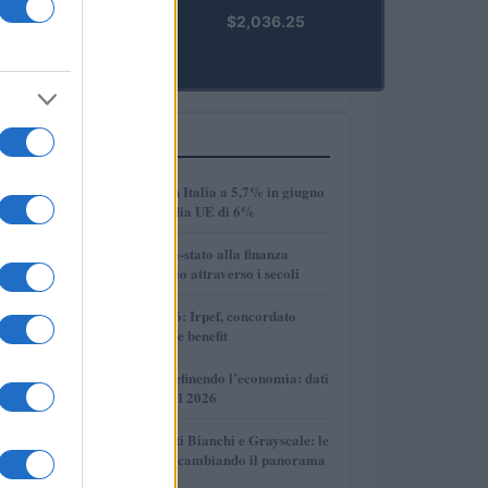
kpk ETH
$2,036.25
Prime
(KPK ETH
PRIME)
PIÙ LETTI
1
Disoccupazione in Italia a 5,7% in giugno
2026, sotto la media UE di 6%
2
Dalle antiche città-stato alla finanza
globale: un viaggio attraverso i secoli
3
Novità fiscali 2026: Irpef, concordato
preventivo e fringe benefit
4
Come l’IA sta ridefinendo l’economia: dati
e prospettive per il 2026
5
Volotea, Certificati Bianchi e Grayscale: le
novità che stanno cambiando il panorama
economico