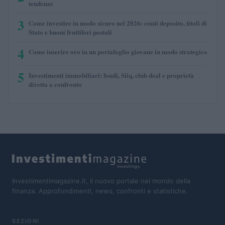
tendenze
3
Come investire in modo sicuro nel 2026: conti deposito, titoli di
Stato e buoni fruttiferi postali
4
Come inserire oro in un portafoglio giovane in modo strategico
5
Investimenti immobiliari: fondi, Siiq, club deal e proprietà
diretta a confronto
Investimentimagazine.it, il nuovo portale nel mondo della
finanza. Approfondimenti, news, confronti e statistiche.
SEZIONI