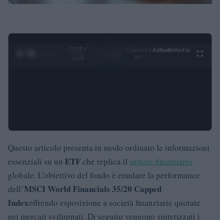
0:29 /
Ad
hub
Media
POWERED
1
/
4
3:55
BY
Questo articolo presenta in modo ordinato le informazioni
ETF
essenziali su un
che replica il
settore finanziario
globale. L’obiettivo del fondo è emulare la performance
MSCI World Financials 35/20 Capped
dell’
Index
offrendo esposizione a società finanziarie quotate
nei mercati sviluppati. Di seguito vengono sintetizzati i