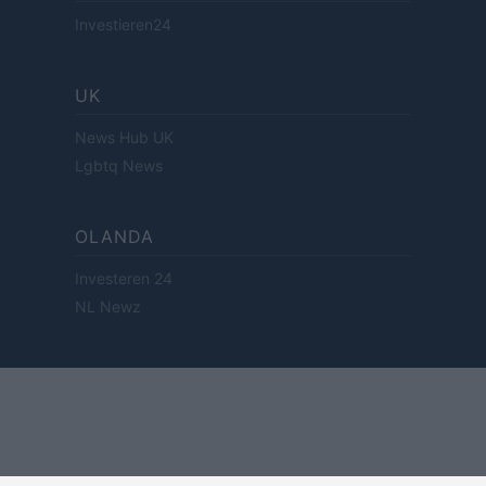
Investieren24
UK
News Hub UK
Lgbtq News
OLANDA
Investeren 24
NL Newz