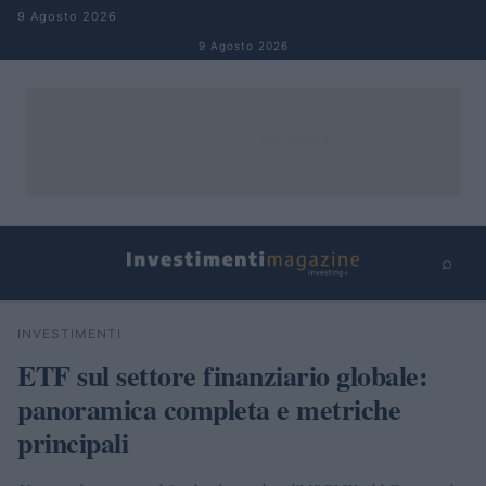
Salta al contenuto
9 Agosto 2026
9 Agosto 2026
⌕
×
⌕
INVESTIMENTI
Cerca
ETF sul settore finanziario globale:
panoramica completa e metriche
principali