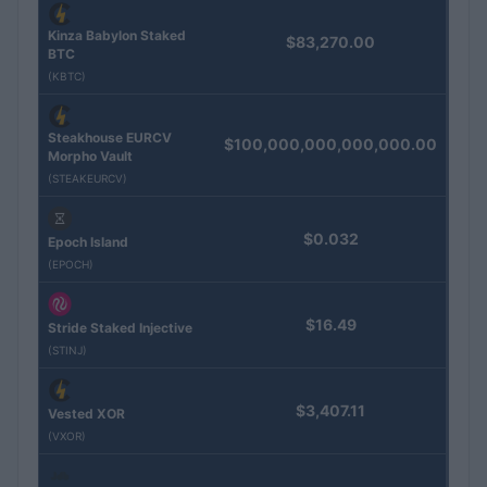
Kinza Babylon Staked
$83,270.00
BTC
(KBTC)
Steakhouse EURCV
$100,000,000,000,000.00
Morpho Vault
(STEAKEURCV)
$0.032
Epoch Island
(EPOCH)
$16.49
Stride Staked Injective
(STINJ)
$3,407.11
Vested XOR
(VXOR)