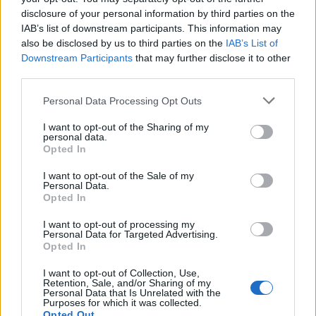
disclosure of your personal information by third parties on the
IAB’s list of downstream participants. This information may
also be disclosed by us to third parties on the
IAB’s List of
Downstream Participants
that may further disclose it to other
third parties.
Please note that this website/app uses one or more Google
Personal Data Processing Opt Outs
services and may gather and store information including but
not limited to your visit or usage behaviour. You may click to
I want to opt-out of the Sharing of my
personal data.
grant or deny consent to Google and its third-party tags to
Opted In
use your data for below specified purposes in below Google
consent section.
I want to opt-out of the Sale of my
Personal Data.
Opted In
I want to opt-out of processing my
Personal Data for Targeted Advertising.
Opted In
I want to opt-out of Collection, Use,
Retention, Sale, and/or Sharing of my
Personal Data that Is Unrelated with the
Purposes for which it was collected.
Opted Out