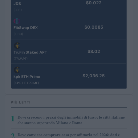
$0.022
JDB
(JDB)
$0.0085
FibSwap DEX
(FIBO)
$8.02
TruFin Staked APT
(TRUAPT)
$2,036.25
kpk ETH Prime
(KPK ETH PRIME)
PIÙ LETTI
1
Dove crescono i prezzi degli immobili di lusso: le città italiane
che stanno superando Milano e Roma
2
Dove conviene comprare casa per affittarla nel 2026: dati e