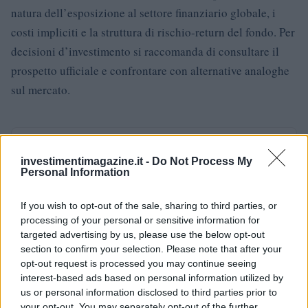
natura dell’esposizione al settore finanziario globale, i
costi impliciti e la struttura di rischio-return del fondo. Per
decisioni d’investimento si raccomanda di consultare il
prospetto ufficiale e confrontare con alternative analoghe
sul mercato.
AUTORE
Francesca Spadaro
investimentimagazine.it -
Do Not Process My
Personal Information
Francesca Spadaro ha ricostruito una catena
di investimenti veronese partendo dai bilanci
If you wish to opt-out of the sale, sharing to third parties, or
depositati alla Camera di Commercio; è
processing of your personal or sensitive information for
analista finanziaria che coordina dossier su
targeted advertising by us, please use the below opt-out
PMI e mercati. Laureata in economia, collabora
section to confirm your selection. Please note that after your
con camerali locali e cura newsletter
opt-out request is processed you may continue seeing
economiche territoriali.
interest-based ads based on personal information utilized by
us or personal information disclosed to third parties prior to
your opt-out. You may separately opt-out of the further