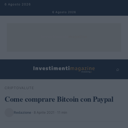
Salta al contenuto
6 Agosto 2026
6 Agosto 2026
⌕
×
⌕
CRIPTOVALUTE
Cerca
Come comprare Bitcoin con Paypal
Redazione
·
8 Aprile 2021
· 11 min