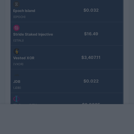
$0.032
Epoch Island
(EPOCH)
$16.49
Stride Staked Injective
(STINJ)
$3,407.11
Vested XOR
(VXOR)
$0.022
JDB
(JDB)
$0.0085
FibSwap DEX
(FIBO)
$8.02
TruFin Staked APT