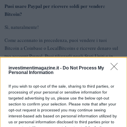
Puoi usare Paypal per ricevere soldi per vender
e
Bitcoin?
Sì, naturalmente!
Come accennato in precedenza, puoi vendere i tuoi
Bitcoin a Coinbase o LocalBitcoins e ricevere denaro sul
tuo account Paypal. Puoi tilizzarli negli Stati Uniti e in
alcuni paesi europei. Le commissioni per la vendita di
investimentimagazine.it -
Do Not Process My
bitcoin su PayPal sono del 3,75% utilizzando Coinbase.
Personal Information
Puoi comprare altre criptovalute usando questo
If you wish to opt-out of the sale, sharing to third parties, or
metodo?
processing of your personal or sensitive information for
targeted advertising by us, please use the below opt-out
section to confirm your selection. Please note that after your
Puoi utilizzare questo metodo per acquistare bitcoin e
opt-out request is processed you may continue seeing
quindi scambiare i bitcoin con un’altra criptovaluta
interest-based ads based on personal information utilized by
utilizzando uno scambio come Poloniex o Kraken.
us or personal information disclosed to third parties prior to