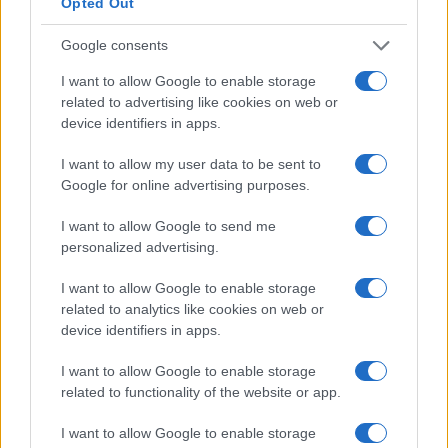
bancari, SWIFT, SEPA e ACH.
Opted Out
Google consents
Coinmama accetta Paypal?
I want to allow Google to enable storage
Uno dei più grandi per gli scambi. Molte persone vogliono
related to advertising like cookies on web or
sapere se accetta depositi tramite Paypal.
device identifiers in apps.
I want to allow my user data to be sent to
Accetta solo trasferimenti bancari, SWIFT, SEPA, carta di
Google for online advertising purposes.
credito e debito e ACH.
I want to allow Google to send me
Capitolo 4
personalized advertising.
I want to allow Google to enable storage
Truffe, furto e archiviazione
related to analytics like cookies on web or
device identifiers in apps.
In questo ultimo capitolo, tratteremo le truffe e gli hack
comuni relativi all’acquisto di Bitcoin utilizzando Paypal,
I want to allow Google to enable storage
nonché come immagazzinare i tuoi Bitcoin dopo
related to functionality of the website or app.
l’acquisto in modo che rimangano al sicuro.
I want to allow Google to enable storage