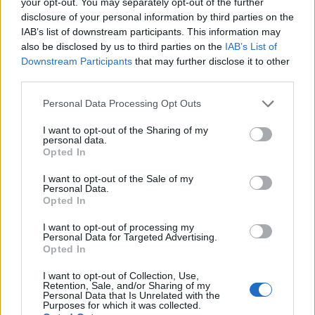
your opt-out. You may separately opt-out of the further
Poloniex accetta Paypal?
disclosure of your personal information by third parties on the
IAB’s list of downstream participants. This information may
also be disclosed by us to third parties on the
IAB’s List of
Uno dei più grandi scambi per le criptovalute e molte
Downstream Participants
that may further disclose it to other
persone vogliono sapere se accetta depositi tramite
third parties.
Paypal.
Please note that this website/app uses one or more Google
Personal Data Processing Opt Outs
services and may gather and store information including but
La risposta è no. Fa solo affari con le criptovalute e non
not limited to your visit or usage behaviour. You may click to
I want to opt-out of the Sharing of my
personal data.
accetta depositi tramite carta di credito, bonifico bancario,
grant or deny consent to Google and its third-party tags to
Opted In
use your data for below specified purposes in below Google
assegno o Paypal.
consent section.
I want to opt-out of the Sale of my
Personal Data.
Kraken accetta Paypal?
Opted In
Uno dei più grandi scampi per le criptovalute e molte
I want to opt-out of processing my
Personal Data for Targeted Advertising.
persone vogliono sapere se accetta depositi tramite
Opted In
Paypal.
I want to opt-out of Collection, Use,
Retention, Sale, and/or Sharing of my
Personal Data that Is Unrelated with the
La risposta è no. Kraken accetta soltanto trasferimenti
Purposes for which it was collected.