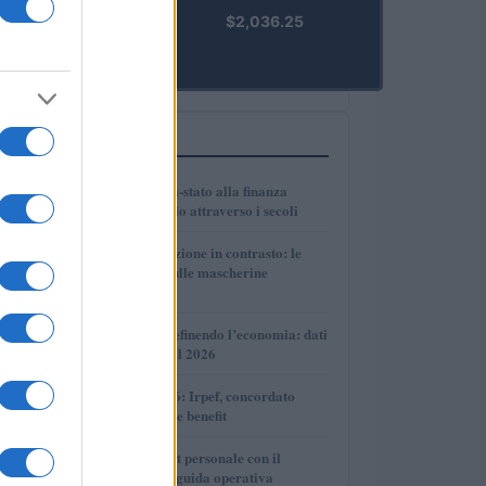
kpk ETH
$2,036.25
Prime
(KPK ETH
PRIME)
PIÙ LETTI
1
Dalle antiche città-stato alla finanza
globale: un viaggio attraverso i secoli
2
Governo e opposizione in contrasto: le
accuse di Conte sulle mascherine
contraffatte
3
Come l’IA sta ridefinendo l’economia: dati
e prospettive per il 2026
4
Novità fiscali 2026: Irpef, concordato
preventivo e fringe benefit
5
Cash management personale con il
sistema a bucket: guida operativa