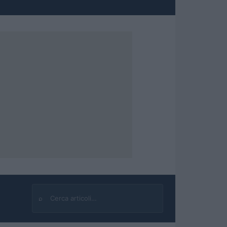
⌕
Cerca