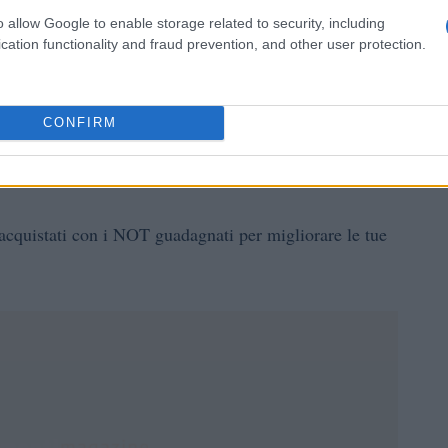
o allow Google to enable storage related to security, including
o, attivando una modalità turbo che aumenta
cation functionality and fraud prevention, and other user protection.
 tocco senza consumare energia.
CONFIRM
st
 acquistati con i NOT guadagnati per migliorare le tue