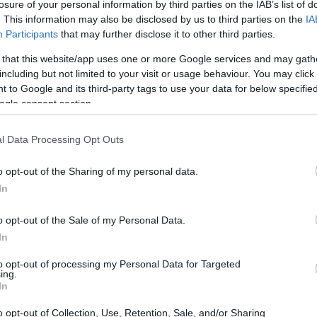
in hanno annunciato un futuro airdrop, ma i dettagli
losure of your personal information by third parties on the IAB’s list of
. This information may also be disclosed by us to third parties on the
IA
Participants
that may further disclose it to other third parties.
 that this website/app uses one or more Google services and may gath
e a Giocare
including but not limited to your visit or usage behaviour. You may click 
 to Google and its third-party tags to use your data for below specifi
ogle consent section.
 registrarsi tramite il bot di Telegram:
l Data Processing Opt Outs
o opt-out of the Sharing of my personal data.
In
o opt-out of the Sale of my Personal Data.
In
to opt-out of processing my Personal Data for Targeted
ing.
In
o opt-out of Collection, Use, Retention, Sale, and/or Sharing