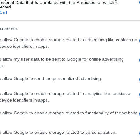
ersonal Data that Is Unrelated with the Purposes for which it
lected.
Out
consents
o allow Google to enable storage related to advertising like cookies on
evice identifiers in apps.
o allow my user data to be sent to Google for online advertising
s.
i partenza, oppure 500.000 NOT se possiedi Telegram Premium.
to allow Google to send me personalized advertising.
o allow Google to enable storage related to analytics like cookies on
o “tap-2-earn”, dove ogni tocco sull’icona di Notcoin
evice identifiers in apps.
are” nuove monete per il tuo profilo. Ogni clic
o allow Google to enable storage related to functionality of the website
massimo di Notcoin che puoi “minare” in una sessione
to limite può aumentare in base alle funzionalità
o allow Google to enable storage related to personalization.