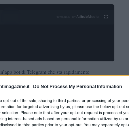
Ad
hub
Media
POWERED BY
n’app bot di Telegram che sta rapidamente
. In questa applicazione, gli utenti possono
ntimagazine.it -
Do Not Process My Personal Information
o schermo. Partecipare al gioco non richiede
e a tutti.
to opt-out of the sale, sharing to third parties, or processing of your per
formation for targeted advertising by us, please use the below opt-out s
rano di poter ritirare le monete da Telegram o
r selection. Please note that after your opt-out request is processed y
eing interest-based ads based on personal information utilized by us or
mente Notcoin non è ancora disponibile su nessuna
disclosed to third parties prior to your opt-out. You may separately opt-