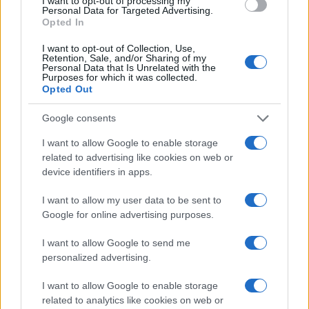
I want to opt-out of processing my
Personal Data for Targeted Advertising.
Opted In
I want to opt-out of Collection, Use,
Retention, Sale, and/or Sharing of my
Personal Data that Is Unrelated with the
Purposes for which it was collected.
Reparti aeronavali della Guardia di Finanza: controllo del
Opted Out
territorio e contrasto agli illeciti
Francesca Galli · 8 Ago 2026
Google consents
I want to allow Google to enable storage
FINANZA
related to advertising like cookies on web or
device identifiers in apps.
I want to allow my user data to be sent to
Google for online advertising purposes.
I want to allow Google to send me
personalized advertising.
I want to allow Google to enable storage
related to analytics like cookies on web or