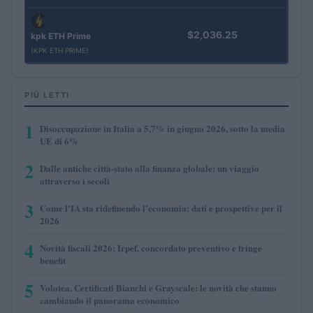
$2,036.25
kpk ETH Prime
(KPK ETH PRIME)
PIÙ LETTI
1
Disoccupazione in Italia a 5,7% in giugno 2026, sotto la media
UE di 6%
2
Dalle antiche città-stato alla finanza globale: un viaggio
attraverso i secoli
3
Come l’IA sta ridefinendo l’economia: dati e prospettive per il
2026
4
Novità fiscali 2026: Irpef, concordato preventivo e fringe
benefit
5
Volotea, Certificati Bianchi e Grayscale: le novità che stanno
cambiando il panorama economico