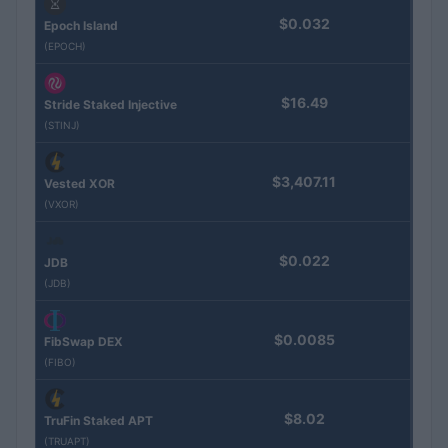
$0.032
Epoch Island
(EPOCH)
$16.49
Stride Staked Injective
(STINJ)
$3,407.11
Vested XOR
(VXOR)
$0.022
JDB
(JDB)
$0.0085
FibSwap DEX
(FIBO)
$8.02
TruFin Staked APT
(TRUAPT)