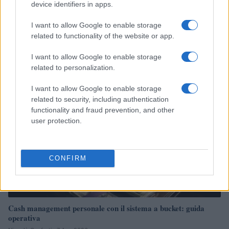
device identifiers in apps.
Governo e opposizione in contrasto: le accuse di Conte sulle
I want to allow Google to enable storage
mascherine contraffatte
related to functionality of the website or app.
Francesca Galli · 7 Ago 2026
I want to allow Google to enable storage
FINANZA
related to personalization.
I want to allow Google to enable storage
related to security, including authentication
functionality and fraud prevention, and other
user protection.
CONFIRM
Cash management personale con il sistema a bucket: guida
operativa