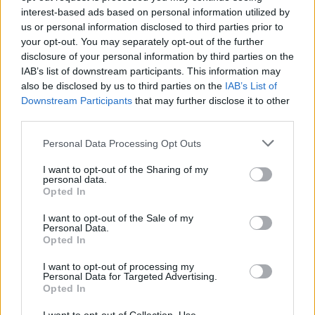
linee editoriali attente alla trasparenza e
interest-based ads based on personal information utilized by
conserva l'agenda del primo impiego in banca.
us or personal information disclosed to third parties prior to
your opt-out. You may separately opt-out of the further
disclosure of your personal information by third parties on the
IAB’s list of downstream participants. This information may
also be disclosed by us to third parties on the
IAB’s List of
Downstream Participants
that may further disclose it to other
third parties.
Please note that this website/app uses one or more Google
Personal Data Processing Opt Outs
services and may gather and store information including but
not limited to your visit or usage behaviour. You may click to
I want to opt-out of the Sharing of my
personal data.
grant or deny consent to Google and its third-party tags to
Opted In
use your data for below specified purposes in below Google
consent section.
I want to opt-out of the Sale of my
Personal Data.
Opted In
I want to opt-out of processing my
Personal Data for Targeted Advertising.
Opted In