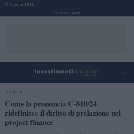
Salta al contenuto
10 Agosto 2026
10 Agosto 2026
⌕
×
⌕
FINANZA
Cerca
Come la pronuncia C-810/24
ridefinisce il diritto di prelazione nel
project finance