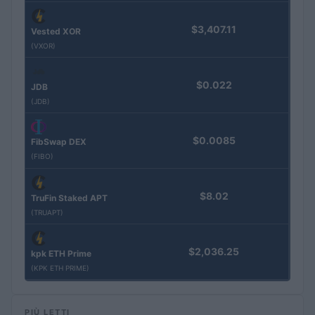
$3,407.11
Vested XOR
(VXOR)
$0.022
JDB
(JDB)
$0.0085
FibSwap DEX
(FIBO)
$8.02
TruFin Staked APT
(TRUAPT)
$2,036.25
kpk ETH Prime
(KPK ETH PRIME)
PIÙ LETTI