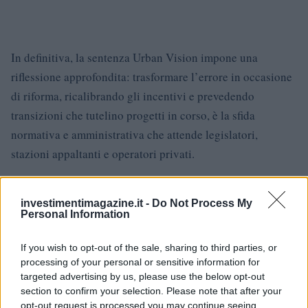
In definitiva, la sentenza Urban Vision impone una
riflessione approfondita: trasformare l’errore in occasione
di riforma, ricalibrando gli incentivi e prevedendo
transizioni che tutelino progetti in corso, è la sfida
normativa e amministrativa che attende legislatori,
stazioni appaltanti e operatori privati.
investimentimagazine.it -
Do Not Process My
AUTORE
Personal Information
Francesca Galli
Francesca Galli, fiorentina con formazione
If you wish to opt-out of the sale, sharing to third parties, or
bancaria, prese la decisione di cambiare
processing of your personal or sensitive information for
carriera dopo un convegno a Palazzo Vecchio:
targeted advertising by us, please use the below opt-out
oggi cura analisi di mercati e colonne su
section to confirm your selection. Please note that after your
risparmio e investimenti. In redazione propone
opt-out request is processed you may continue seeing