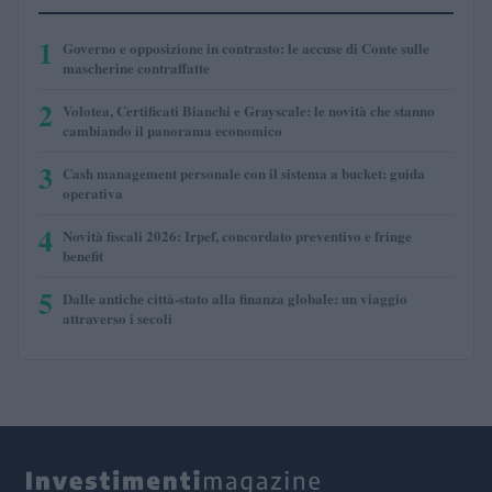
1
Governo e opposizione in contrasto: le accuse di Conte sulle
mascherine contraffatte
2
Volotea, Certificati Bianchi e Grayscale: le novità che stanno
cambiando il panorama economico
3
Cash management personale con il sistema a bucket: guida
operativa
4
Novità fiscali 2026: Irpef, concordato preventivo e fringe
benefit
5
Dalle antiche città-stato alla finanza globale: un viaggio
attraverso i secoli