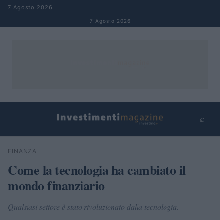
Salta al contenuto
7 Agosto 2026
7 Agosto 2026
⌕
×
⌕
FINANZA
Cerca
Come la tecnologia ha cambiato il
mondo finanziario
Qualsiasi settore è stato rivoluzionato dalla tecnologia.