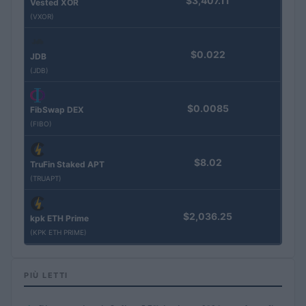
$3,407.11
Vested XOR
(VXOR)
$0.022
JDB
(JDB)
$0.0085
FibSwap DEX
(FIBO)
$8.02
TruFin Staked APT
(TRUAPT)
$2,036.25
kpk ETH Prime
(KPK ETH PRIME)
PIÙ LETTI