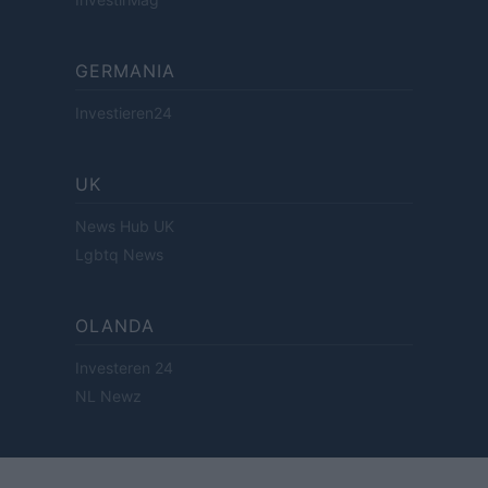
GERMANIA
Investieren24
UK
News Hub UK
Lgbtq News
OLANDA
Investeren 24
NL Newz