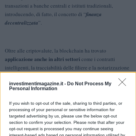
transazioni a banche centrali e istituti tradizionali,
introducendo, di fatto, il concetto di “
finanza
decentralizzata
”.
Oltre alle criptovalute, la blockchain ha trovato
applicazione anche in altri settori
come i contratti
intelligenti, la tracciabilità delle filiere e la notarizzazione
dei documenti. Queste innovazioni offrono un livello di
sicurezza e trasparenza
investimentimagazine.it -
Do Not Process My
che diminuisce sensibilmente il
Personal Information
rischio di frodi, ma pongono, tuttavia, interrogativi legati
alla regolamentazione e sostenibilità.
If you wish to opt-out of the sale, sharing to third parties, or
processing of your personal or sensitive information for
targeted advertising by us, please use the below opt-out
section to confirm your selection. Please note that after your
AUTORE
opt-out request is processed you may continue seeing
Redazione
interest-based ads based on personal information utilized by