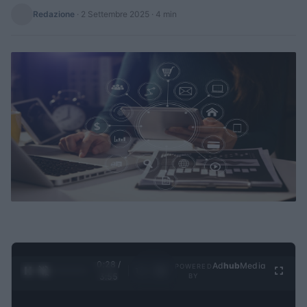
Redazione
·
2 Settembre 2025
· 4 min
0:29 /
Ad
hub
Media
POWERED
1
/
4
3:55
BY