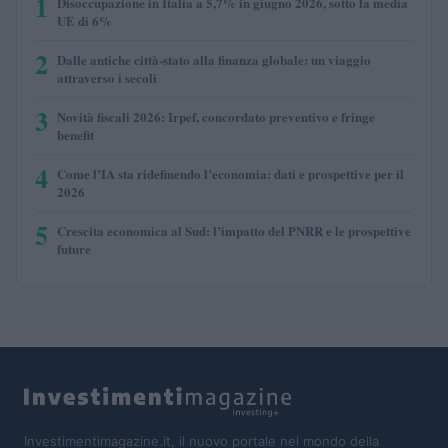
1
Disoccupazione in Italia a 5,7% in giugno 2026, sotto la media
UE di 6%
2
Dalle antiche città-stato alla finanza globale: un viaggio
attraverso i secoli
3
Novità fiscali 2026: Irpef, concordato preventivo e fringe
benefit
4
Come l’IA sta ridefinendo l’economia: dati e prospettive per il
2026
5
Crescita economica al Sud: l’impatto del PNRR e le prospettive
future
Investimentimagazine.it, il nuovo portale nel mondo della