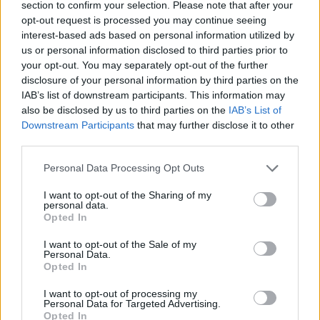
section to confirm your selection. Please note that after your
sulle cooperative cittadine: quel documento
opt-out request is processed you may continue seeing
segnò la scelta editoriale di approfondire
interest-based ads based on personal information utilized by
responsabilità istituzionali. Tiene linea critica
us or personal information disclosed to third parties prior to
nella redazione, amante del caffè lungo e del
your opt-out. You may separately opt-out of the further
taccuino sempre pieno.
disclosure of your personal information by third parties on the
IAB’s list of downstream participants. This information may
also be disclosed by us to third parties on the
IAB’s List of
Downstream Participants
that may further disclose it to other
third parties.
Please note that this website/app uses one or more Google
Personal Data Processing Opt Outs
services and may gather and store information including but
not limited to your visit or usage behaviour. You may click to
I want to opt-out of the Sharing of my
personal data.
grant or deny consent to Google and its third-party tags to
Opted In
use your data for below specified purposes in below Google
consent section.
I want to opt-out of the Sale of my
Personal Data.
Opted In
I want to opt-out of processing my
Personal Data for Targeted Advertising.
Opted In