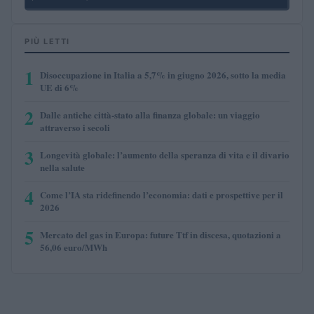
PIÙ LETTI
1
Disoccupazione in Italia a 5,7% in giugno 2026, sotto la media
UE di 6%
2
Dalle antiche città-stato alla finanza globale: un viaggio
attraverso i secoli
3
Longevità globale: l’aumento della speranza di vita e il divario
nella salute
4
Come l’IA sta ridefinendo l’economia: dati e prospettive per il
2026
5
Mercato del gas in Europa: future Ttf in discesa, quotazioni a
56,06 euro/MWh