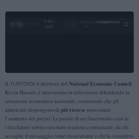
0:29 /
Ad
hub
Media
POWERED
1
/
4
3:09
BY
National Economic Council
Il 31/05/2026 il direttore del
,
Kevin Hassett, è intervenuto in televisione difendendo la
situazione economica nazionale, sostenendo che gli
più risorse
americani dispongono di
nonostante
l’aumento dei prezzi. Le parole di un funzionario così in
vista hanno subito suscitato reazioni contrastanti: da chi
accoglie il messaggio come rassicurante a chi lo considera