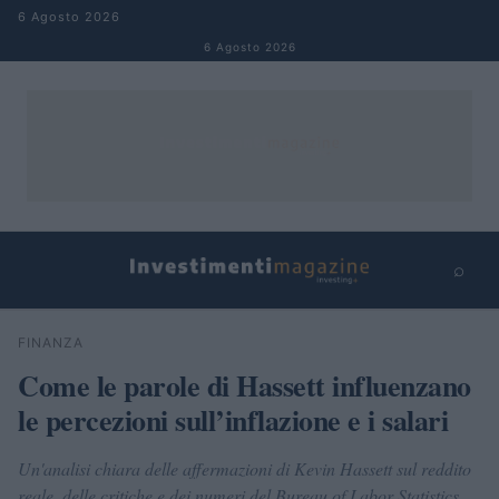
Salta al contenuto
6 Agosto 2026
6 Agosto 2026
⌕
×
⌕
FINANZA
Cerca
Come le parole di Hassett influenzano
le percezioni sull’inflazione e i salari
Un'analisi chiara delle affermazioni di Kevin Hassett sul reddito
reale, delle critiche e dei numeri del Bureau of Labor Statistics,