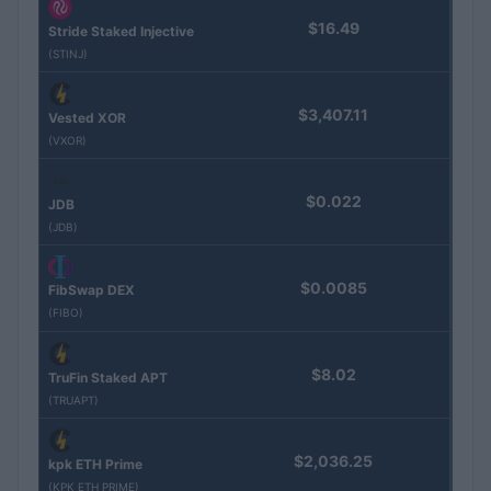
$16.49
Stride Staked Injective
(STINJ)
$3,407.11
Vested XOR
(VXOR)
$0.022
JDB
(JDB)
$0.0085
FibSwap DEX
(FIBO)
$8.02
TruFin Staked APT
(TRUAPT)
$2,036.25
kpk ETH Prime
(KPK ETH PRIME)