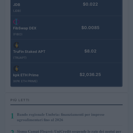
$0.022
JDB
(JDB)
$0.0085
FibSwap DEX
(FIBO)
$8.02
TruFin Staked APT
(TRUAPT)
$2,036.25
kpk ETH Prime
(KPK ETH PRIME)
PIÙ LETTI
1
Bando regionale Umbria: finanziamenti per imprese
agroalimentari fino al 2026
2
Sisma Campi Flegrei: UniCredit sospende le rate dei mutui per