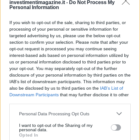
investimentimagazine.it -
Do Not Process My
Quando la competizione è elevata, spostare risorse verso
Personal Information
componenti con moltiplicatore di punteggio può cambiare
If you wish to opt-out of the sale, sharing to third parties, or
l’esito: un modulo di
monitoraggio KPI
un penetration test
processing of your personal or sensitive information for
indipendente o una formazione con attestazione possono
targeted advertising by us, please use the below opt-out
sbloccare punti decisivi. Restano fondamentali
section to confirm your selection. Please note that after your
opt-out request is processed you may continue seeing
trasparenza sulle ipotesi, descrizione delle alternative
interest-based ads based on personal information utilized by
considerate e motivazione delle scelte, elementi spesso
us or personal information disclosed to third parties prior to
valutati nella qualità metodologica.
your opt-out. You may separately opt-out of the further
disclosure of your personal information by third parties on the
IAB’s list of downstream participants. This information may
Dal punteggio alla strategia
also be disclosed by us to third parties on the
IAB’s List of
Downstream Participants
that may further disclose it to other
La griglia non è solo un meccanismo di selezione: è una
third parties.
mappa strategica. Leggendola con attenzione,
Please note that this website/app uses one or more Google
Personal Data Processing Opt Outs
l’organizzazione definisce priorità, sequenze e risultati
services and may gather and store information including but
che rimangono validi oltre la candidatura. Un progetto che
not limited to your visit or usage behaviour. You may click to
I want to opt-out of the Sharing of my
personal data.
pertinenza
qualità
impatto
eccelle in
e
crea valore anche
grant or deny consent to Google and its third-party tags to
Opted In
use your data for below specified purposes in below Google