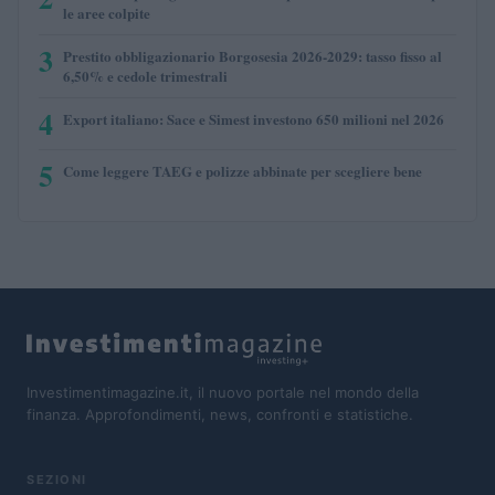
le aree colpite
3
Prestito obbligazionario Borgosesia 2026-2029: tasso fisso al
6,50% e cedole trimestrali
4
Export italiano: Sace e Simest investono 650 milioni nel 2026
5
Come leggere TAEG e polizze abbinate per scegliere bene
Investimentimagazine.it, il nuovo portale nel mondo della
finanza. Approfondimenti, news, confronti e statistiche.
SEZIONI