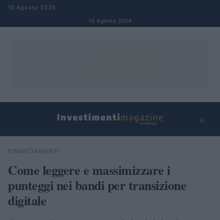
Salta al contenuto
10 Agosto 2026
10 Agosto 2026
⌕
×
⌕
FINANZIAMENTI
Cerca
Come leggere e massimizzare i
punteggi nei bandi per transizione
digitale