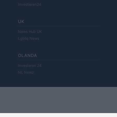
Investieren24
UK
News Hub UK
Lgbtq News
OLANDA
Investeren 24
NL Newz