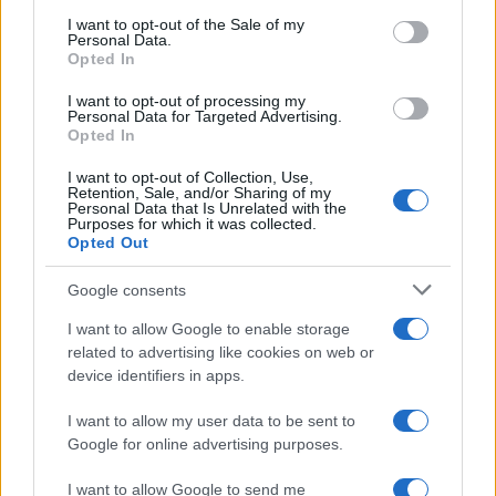
al di là del finanziamento, perché si basa su obiettivi
consent section.
I want to opt-out of the Sale of my
chiari, metriche solide e capacità di esecuzione. Progettare
Personal Data.
Opted In
con la scorecard in mente significa produrre documenti
più credibili e interventi realmente trasformativi, con
I want to opt-out of processing my
Personal Data for Targeted Advertising.
benefici che resistono nel tempo.
Opted In
I want to opt-out of Collection, Use,
Retention, Sale, and/or Sharing of my
Personal Data that Is Unrelated with the
AUTORE
Purposes for which it was collected.
Francesca Galli
Opted Out
Francesca Galli, fiorentina con formazione
Google consents
bancaria, prese la decisione di cambiare
carriera dopo un convegno a Palazzo Vecchio:
I want to allow Google to enable storage
oggi cura analisi di mercati e colonne su
related to advertising like cookies on web or
risparmio e investimenti. In redazione propone
device identifiers in apps.
linee editoriali attente alla trasparenza e
conserva l'agenda del primo impiego in banca.
I want to allow my user data to be sent to
Google for online advertising purposes.
I want to allow Google to send me