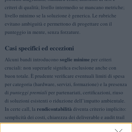
criteri di qualità; livello intermedio se mancano metriche;
livello minimo se la soluzione è generica. Le rubriche
evitano ambiguità e permettono di progettare con il
punteggio in mente, senza forzature.
Casi specifici ed eccezioni
soglie minime
Alcuni bandi introducono
per criteri
cruciali: non superarle significa esclusione anche con
buon totale. È prudente verificare eventuali limiti di spesa
per categoria (hardware, servizi, formazione) e la presenza
di
punteggi premiali
per partenariati, certificazioni, riuso
di soluzioni esistenti o riduzione dell’impatto ambientale.
rendicontabilità
In certe call, la
diventa criterio implicito:
semplicità dei costi, chiarezza dei deliverable e audit trail
accurato facilitano valutazione e liquidazione.