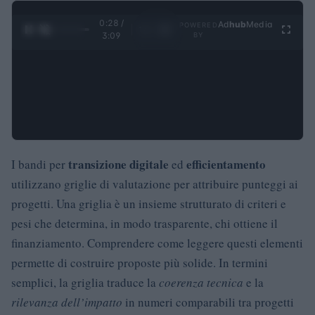
0:29 /
Ad
hub
Media
POWERED
1
/
4
3:09
BY
transizione digitale
efficientamento
I bandi per
ed
utilizzano griglie di valutazione per attribuire punteggi ai
progetti. Una griglia è un insieme strutturato di criteri e
pesi che determina, in modo trasparente, chi ottiene il
finanziamento. Comprendere come leggere questi elementi
permette di costruire proposte più solide. In termini
semplici, la griglia traduce la
coerenza tecnica
e la
rilevanza dell’impatto
in numeri comparabili tra progetti