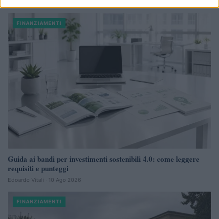
FINANZIAMENTI
Guida ai bandi per investimenti sostenibili 4.0: come leggere
requisiti e punteggi
Edoardo Vitali · 10 Ago 2026
FINANZIAMENTI