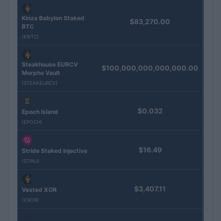
Kinza Babylon Staked
$83,270.00
BTC
(KBTC)
Steakhouse EURCV
$100,000,000,000,000.00
Morpho Vault
(STEAKEURCV)
$0.032
Epoch Island
(EPOCH)
$16.49
Stride Staked Injective
(STINJ)
$3,407.11
Vested XOR
(VXOR)