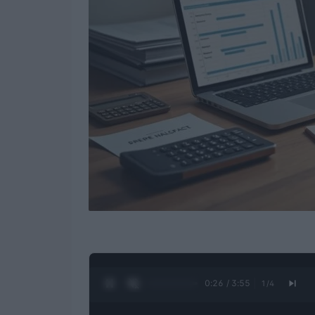
0:28 / 3:55
1
/
4