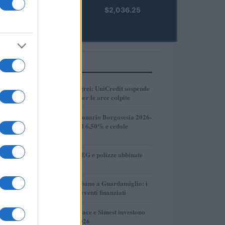
kpk ETH
$2,036.25
Prime
(KPK ETH
PRIME)
PIÙ LETTI
1
Sisma Campi Flegrei: UniCredit sospende
le rate dei mutui per le aree colpite
2
Prestito obbligazionario Borgosesia 2026-
2029: tasso fisso al 6,50% e cedole
trimestrali
3
Come leggere TAEG e polizze abbinate
per scegliere bene
4
Rinnovamento urbano a Guardamiglio: i
dettagli degli interventi finanziati
5
Export italiano: Sace e Simest investono
650 milioni nel 2026