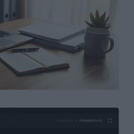
Ad
hub
Media
POWERED BY