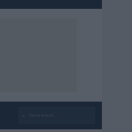
⌕
Cerca