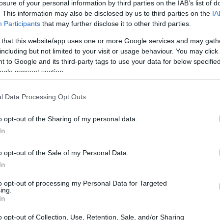
losure of your personal information by third parties on the IAB’s list of
conformità
ca
chiarezza e
evidenze
misurabili. Di
. This information may also be disclosed by us to third parties on the
IA
: come leggere bandi e regolamenti, come costruire un
Participants
that may further disclose it to other third parties.
umenti predisporre, quali tempistiche considerare e
 that this website/app uses one or more Google services and may gath
including but not limited to your visit or usage behaviour. You may click 
listici.
 to Google and its third-party tags to use your data for below specifi
ogle consent section.
struttura e clausole chiave
l Data Processing Opt Outs
tti ammissibili, spese eleggibili,
criteri di valutazione
o opt-out of the Sharing of my personal data.
 prima lettura deve mirare a identificare termini
In
gatori. Occorre prestare attenzione a definizioni come
 materiali, consulenze, formazione) e a vincoli su
o opt-out of the Sale of my Personal Data.
In
ri esclusi. Un metodo utile è evidenziare requisiti
 il punteggio, così da capire se esiste reale
to opt-out of processing my Personal Data for Targeted
ing.
In
o opt-out of Collection, Use, Retention, Sale, and/or Sharing