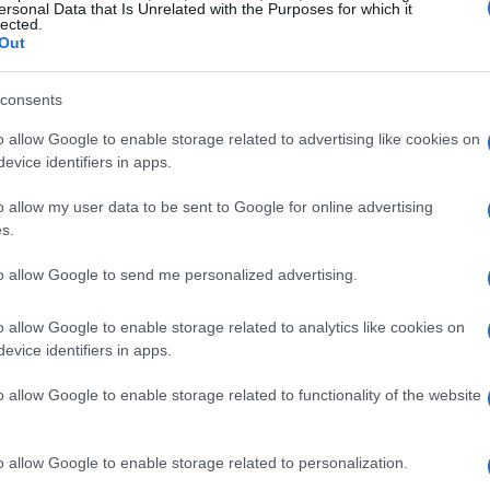
ersonal Data that Is Unrelated with the Purposes for which it
lected.
Out
consents
o allow Google to enable storage related to advertising like cookies on
evice identifiers in apps.
o allow my user data to be sent to Google for online advertising
s.
to allow Google to send me personalized advertising.
o allow Google to enable storage related to analytics like cookies on
evice identifiers in apps.
o allow Google to enable storage related to functionality of the website
renza
per ogni requisito, si indica la prova documentale
ndo. Questa matrice riduce errori, accelera la
o allow Google to enable storage related to personalization.
rmulario e allegati. Controllare i criteri di esclusione