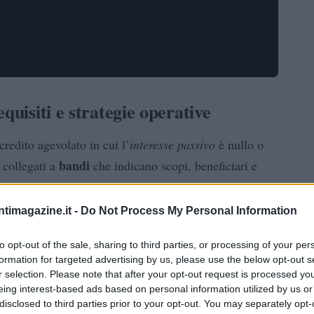
quisiti e strategie operative
redito agevolato in cui l’
interesse passivo
è nullo o
bandi
 collegati a
che indicano scopi, beneficiari e
 approccio metodico: lettura rigorosa dei regolamenti,
 bando e un fascicolo documentale impeccabile. Questo
ntimagazine.it -
Do Not Process My Personal Information
KPI
istiche indicative, errori tipici da evitare e
per
to opt-out of the sale, sharing to third parties, or processing of your per
formation for targeted advertising by us, please use the below opt-out s
r selection. Please note that after your opt-out request is processed y
ella capacità di sostenere investimenti senza l’onere
eing interest-based ads based on personal information utilized by us or
disclosed to third parties prior to your opt-out. You may separately opt-
ata e le valutazioni sono strutturate su criteri precisi.