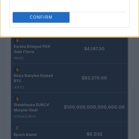
QUOTAZIONI CRYPTO
CONFIRM
Nome
Prezzo
Eureka Bridged PAX
$4,187.30
Gold (Terra
(PAXG)
Kinza Babylon Staked
$83,270.00
BTC
(KBTC)
Steakhouse EURCV
$100,000,000,000,000.00
Morpho Vault
(STEAKEURCV)
$0.032
Epoch Island