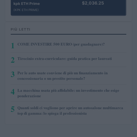
$2,036.25
kpk ETH Prime
(KPK ETH PRIME)
PIÙ LETTI
1
COME INVESTIRE 500 EURO (per guadagnare)?
2
Tirocinio extra-curriculare: guida pratica per laureati
3
Per le auto usate conviene di più un finanziamento in
concessionaria o un prestito personale?
4
La macchina usata più affidabile: un investimento che esige
ponderazione
5
Quanti soldi ci vogliono per aprire un autosalone multimarca
top di gamma: lo spiega il professionista