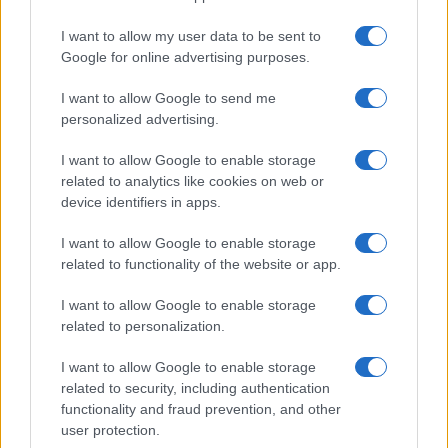
Petrolio in calo: Brent a 91,82$, ribassi a due cifre per greggio
e oro
I want to allow my user data to be sent to
Andrea Innocenti · 5 Ago 2026
Google for online advertising purposes.
NEWS
I want to allow Google to send me
personalized advertising.
I want to allow Google to enable storage
related to analytics like cookies on web or
device identifiers in apps.
I want to allow Google to enable storage
related to functionality of the website or app.
I want to allow Google to enable storage
related to personalization.
La macchina usata più affidabile: un investimento che esige
I want to allow Google to enable storage
ponderazione
related to security, including authentication
functionality and fraud prevention, and other
Redazione · 5 Ago 2026
user protection.