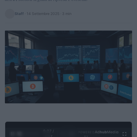
Staff
·
14 Settembre 2025
· 3 min
0:28 /
Ad
hub
Media
POWERED
1
/
4
4:27
BY