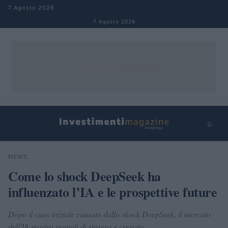
Salta al contenuto
7 Agosto 2026
7 Agosto 2026
⌕
×
⌕
NEWS
Cerca
Come lo shock DeepSeek ha
influenzato l’IA e le prospettive future
Dopo il caos iniziale causato dallo shock DeepSeek, il mercato
dell'IA mostra segnali di ripresa e crescita.