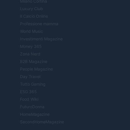
Milano Cortina
Luxury Club
Il Calcio Online
Professione mamma
World Music
Investimenti Magazine
Money 365
Zona Nerd
B2B Magazine
People Magazine
Day Travel
Tutto Gaming
ESG 365
Food Wiki
FuturoDonna
HomeMagazine
SecondHomeMagazine