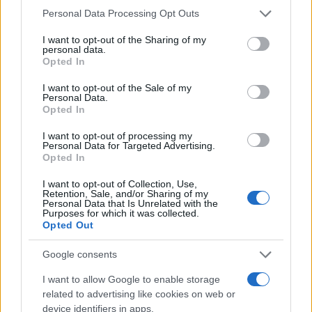
Please note that this website/app uses one or more Google
Personal Data Processing Opt Outs
services and may gather and store information including but
not limited to your visit or usage behaviour. You may click to
I want to opt-out of the Sharing of my
personal data.
grant or deny consent to Google and its third-party tags to
Petrolio in calo: Brent a 88.9 dollari, ribassi diffusi tra le
Opted In
use your data for below specified purposes in below Google
materie prime
consent section.
I want to opt-out of the Sale of my
Andrea Innocenti · 6 Ago 2026
Personal Data.
Opted In
NEWS
I want to opt-out of processing my
Personal Data for Targeted Advertising.
Opted In
I want to opt-out of Collection, Use,
Retention, Sale, and/or Sharing of my
Personal Data that Is Unrelated with the
Purposes for which it was collected.
Opted Out
Google consents
I want to allow Google to enable storage
related to advertising like cookies on web or
device identifiers in apps.