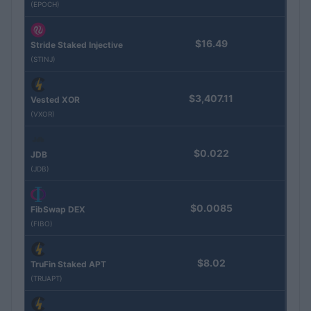
(EPOCH)
$16.49
Stride Staked Injective
(STINJ)
$3,407.11
Vested XOR
(VXOR)
$0.022
JDB
(JDB)
$0.0085
FibSwap DEX
(FIBO)
$8.02
TruFin Staked APT
(TRUAPT)