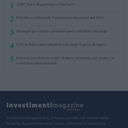
1
AMP: Potrà Raggiungere 1 Dollaro?
2
Petrolio e carburanti: l’andamento dei prezzi nel 2026
3
Strategie per coprire posizioni spot e volatilità con perps
4
ETF su Ethereum: afflussi in calo dopo il picco di luglio
5
Finanza parallela in cripto: il nuovo strumento per eludere le
restrizioni internazionali
Investimentimagazine.it, il nuovo portale nel mondo della
finanza. Approfondimenti, news, confronti e statistiche.