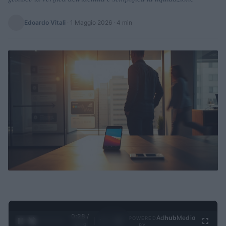
Edoardo Vitali
·
1 Maggio 2026
· 4 min
0:29 /
Ad
hub
Media
POWERED
1
/
4
3:19
BY