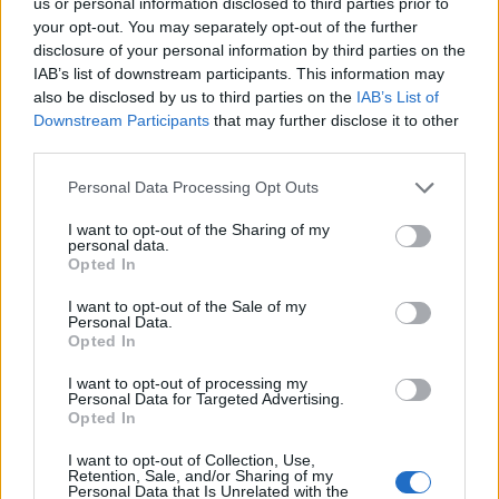
us or personal information disclosed to third parties prior to
your opt-out. You may separately opt-out of the further
disclosure of your personal information by third parties on the
Continua a leggere
IAB’s list of downstream participants. This information may
also be disclosed by us to third parties on the
IAB’s List of
Downstream Participants
that may further disclose it to other
CRIPTOVALUTE
third parties.
Please note that this website/app uses one or more Google
Personal Data Processing Opt Outs
services and may gather and store information including but
not limited to your visit or usage behaviour. You may click to
I want to opt-out of the Sharing of my
personal data.
grant or deny consent to Google and its third-party tags to
Opted In
use your data for below specified purposes in below Google
consent section.
I want to opt-out of the Sale of my
Personal Data.
Opted In
I want to opt-out of processing my
Personal Data for Targeted Advertising.
Opted In
Hashdex abbandona il mercato degli ETF su Bitcoin spot:
I want to opt-out of Collection, Use,
analisi e conseguenze
Retention, Sale, and/or Sharing of my
Personal Data that Is Unrelated with the
Francesca Spadaro · 10 Ago 2026