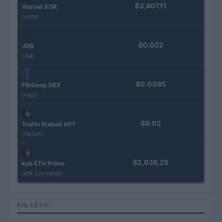
$3,407.11
Vested XOR
(VXOR)
$0.022
JDB
(JDB)
$0.0085
FibSwap DEX
(FIBO)
$8.02
TruFin Staked APT
(TRUAPT)
$2,036.25
kpk ETH Prime
(KPK ETH PRIME)
PIÙ LETTI