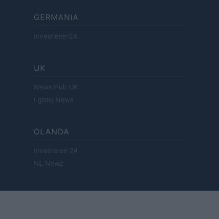
GERMANIA
Investieren24
UK
News Hub UK
Lgbtq News
OLANDA
Investeren 24
NL Newz