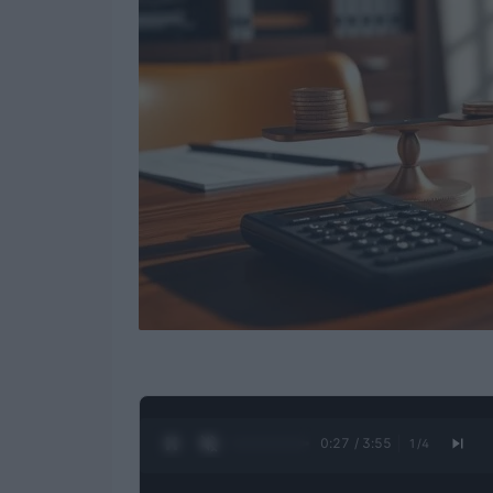
0:28 / 3:55
1
/
4