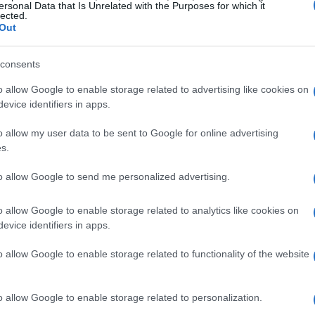
ersonal Data that Is Unrelated with the Purposes for which it
lected.
Out
consents
o allow Google to enable storage related to advertising like cookies on
evice identifiers in apps.
o allow my user data to be sent to Google for online advertising
s.
re o estendere in modo mirato
to allow Google to send me personalized advertising.
obbligazionario ai movimenti dei tassi. In fasi di
o allow Google to enable storage related to analytics like cookies on
ere la volatilità, mentre una duration più alta può
evice identifiers in apps.
ono margini più ampi. Operativamente, si può: 1)
o allow Google to enable storage related to functionality of the website
 scadenza; 2) privilegiare titoli indicizzati
stituire parte del rischio tasso con
floating rate notes
.
o allow Google to enable storage related to personalization.
approccio a scalini (barbell, ladder o bullet), modulando