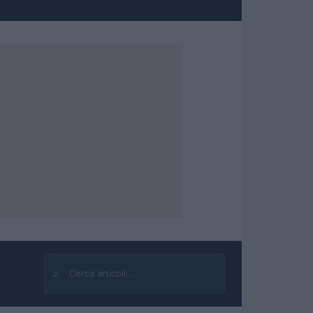
⌕
Cerca