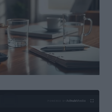
Ad
hub
Media
POWERED BY