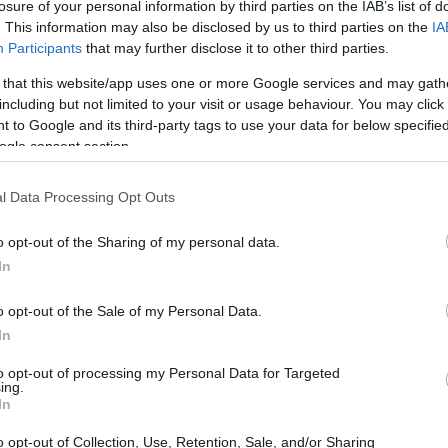
losure of your personal information by third parties on the IAB’s list of
. This information may also be disclosed by us to third parties on the
IA
mento in rialzo dei tassi
Participants
that may further disclose it to other third parties.
 that this website/app uses one or more Google services and may gath
ion
dell’obbligazionario, il mix settoriale dell’equity e
including but not limited to your visit or usage behaviour. You may click 
 to Google and its third-party tags to use your data for below specifi
esiderati. L’idea centrale è mantenere l’esposizione al
ogle consent section.
iallocando quando le deviazioni superano soglie
ing
(per esempio ±5% per le macro-asset class) e
l Data Processing Opt Outs
ina evita di vendere basso e comprare alto, rendendo il
o opt-out of the Sharing of my personal data.
 tassi, che sono per loro natura incerte.
In
o opt-out of the Sale of my Personal Data.
In
to opt-out of processing my Personal Data for Targeted
ing.
In
o opt-out of Collection, Use, Retention, Sale, and/or Sharing