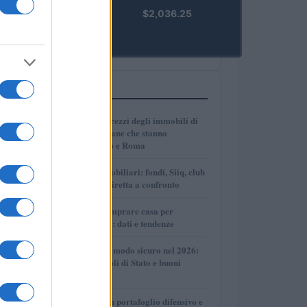
kpk ETH
$2,036.25
Prime
(KPK ETH
PRIME)
PIÙ LETTI
1
Dove crescono i prezzi degli immobili di
lusso: le città italiane che stanno
superando Milano e Roma
2
Investimenti immobiliari: fondi, Siiq, club
deal e proprietà diretta a confronto
3
Dove conviene comprare casa per
affittarla nel 2026: dati e tendenze
4
Come investire in modo sicuro nel 2026:
conti deposito, titoli di Stato e buoni
fruttiferi postali
5
Come costruire un portafoglio difensivo e