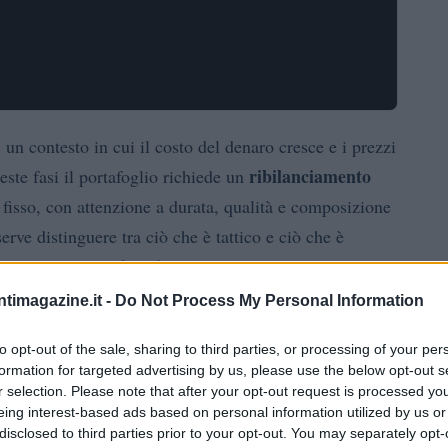
 un contesto in cui il costo del denaro cresce e i prezzi
ribilanciamento
ste fasi il portafoglio richiede un
 fisso, con attenzione a durata, qualità e composizione
serve distinguere tra ciò che è tattico e ciò che è
chiari e da una
policy di investimento
documentata.
ntimagazine.it -
Do Not Process My Personal Information
si incidono su valutazioni, flussi di cassa scontati e
 Un approccio disciplinato aiuta a evitare decisioni
to opt-out of the sale, sharing to third parties, or processing of your per
formation for targeted advertising by us, please use the below opt-out s
value
growth
otazioni tra
e
e l’uso misurato di
r selection. Please note that after your opt-out request is processed y
ativi, gli strumenti tecnici e una
roadmap trimestrale
eing interest-based ads based on personal information utilized by us or
disclosed to third parties prior to your opt-out. You may separately opt-