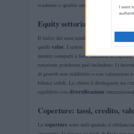
scadenze e qualità senza inseguire micro-m
I want t
authenti
Equity settoriale: value vs gr
Il rialzo dei tassi tende a comprimere i multip
value
quelli
. I settori con
cash flow
stabili 
mentre comparti a forte intensità di capitale
rotazione ponderata può includere: 1) increme
di growth non redditizio o con valutazioni es
bilanci solidi. La chiave è distinguere tra cr
diversificazione
equilibrio con
internazional
Coperture: tassi, credito, valu
coperture
Le
sono utili quando il ribilancia
strumenti: 1)
futures
su titoli di Stato per re