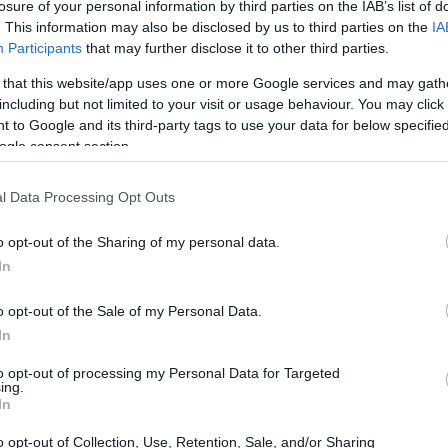
losure of your personal information by third parties on the IAB’s list of
. This information may also be disclosed by us to third parties on the
IA
fondamentali in un mondo sempre più digitalizzato.
Participants
that may further disclose it to other third parties.
Santo Gagliano
dal professor
un esperto del settore
 that this website/app uses one or more Google services and may gath
3 crediti
ono scegliere tra due opzioni: un esame da
including but not limited to your visit or usage behaviour. You may click 
 to Google and its third-party tags to use your data for below specifi
 proprie esigenze e del piano di studi.
ogle consent section.
l Data Processing Opt Outs
o opt-out of the Sharing of my personal data.
In
o opt-out of the Sale of my Personal Data.
In
to opt-out of processing my Personal Data for Targeted
ing.
In
o opt-out of Collection, Use, Retention, Sale, and/or Sharing