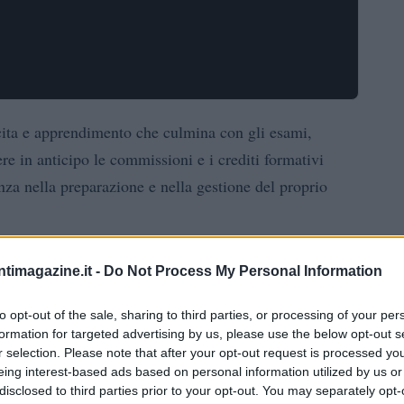
scita e apprendimento che culmina con gli esami,
e in anticipo le commissioni e i crediti formativi
nza nella preparazione e nella gestione del proprio
sioni d’esame, i crediti formativi associati e i docenti
ntimagazine.it -
Do Not Process My Personal Information
 uno studente del primo anno o prossimo alla laurea,
re al meglio il tuo percorso universitario.
to opt-out of the sale, sharing to third parties, or processing of your per
formation for targeted advertising by us, please use the below opt-out s
r selection. Please note that after your opt-out request is processed y
iche: competenze digitali per il
eing interest-based ads based on personal information utilized by us or
disclosed to third parties prior to your opt-out. You may separately opt-