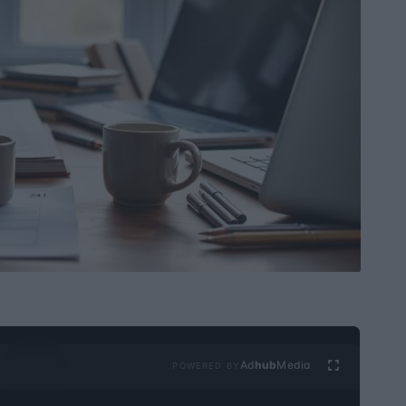
Ad
hub
Media
POWERED BY