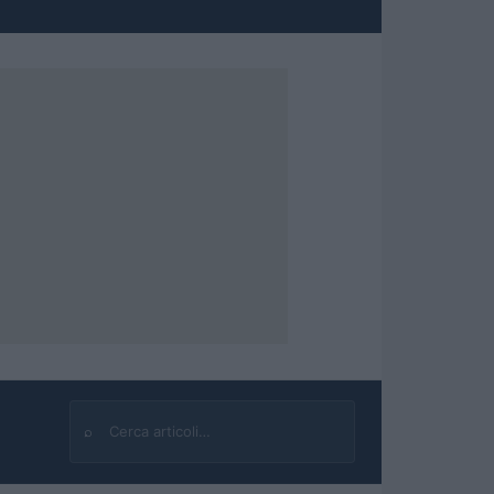
⌕
Cerca