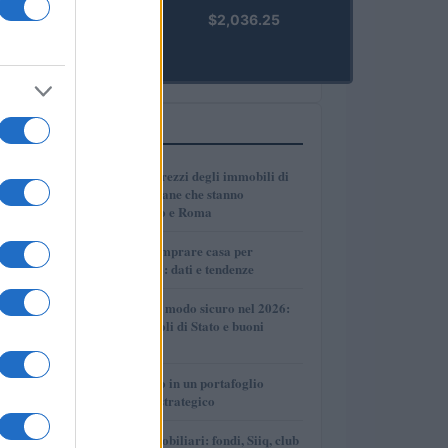
kpk ETH
$2,036.25
Prime
(KPK ETH
PRIME)
PIÙ LETTI
1
Dove crescono i prezzi degli immobili di
lusso: le città italiane che stanno
superando Milano e Roma
2
Dove conviene comprare casa per
affittarla nel 2026: dati e tendenze
3
Come investire in modo sicuro nel 2026:
conti deposito, titoli di Stato e buoni
fruttiferi postali
4
Come inserire oro in un portafoglio
giovane in modo strategico
5
Investimenti immobiliari: fondi, Siiq, club