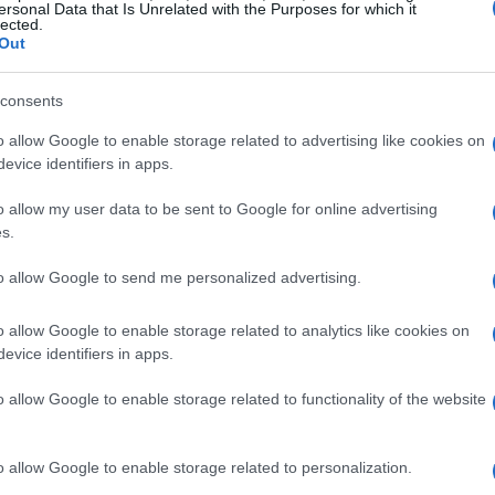
ersonal Data that Is Unrelated with the Purposes for which it
lected.
Out
consents
 pubblica: le basi della gestione
o allow Google to enable storage related to advertising like cookies on
evice identifiers in apps.
o allow my user data to be sent to Google for online advertising
astri fondamentali per chi intende lavorare nel settore
s.
a
presiede le commissioni per questi esami, che
to allow Google to send me personalized advertising.
contabilità e bilanci degli enti pubblici
mi di
sono
na preparazione completa e approfondita.
o allow Google to enable storage related to analytics like cookies on
evice identifiers in apps.
rio: le regole del mercato
o allow Google to enable storage related to functionality of the website
io
sono discipline essenziali per comprendere le
o allow Google to enable storage related to personalization.
Carlo Bavetta
ofessor
presiede le commissioni per il