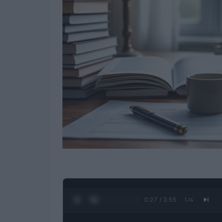
0:28 / 3:55
1
/
4