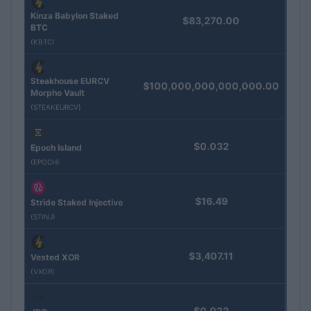
Kinza Babylon Staked
$83,270.00
BTC
(KBTC)
Steakhouse EURCV
$100,000,000,000,000.00
Morpho Vault
(STEAKEURCV)
$0.032
Epoch Island
(EPOCH)
$16.49
Stride Staked Injective
(STINJ)
$3,407.11
Vested XOR
(VXOR)
$0.022