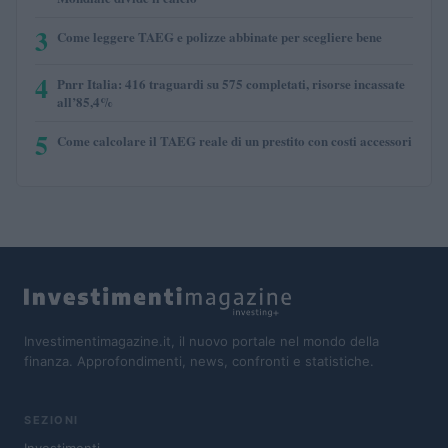
3
Come leggere TAEG e polizze abbinate per scegliere bene
4
Pnrr Italia: 416 traguardi su 575 completati, risorse incassate
all’85,4%
5
Come calcolare il TAEG reale di un prestito con costi accessori
Investimentimagazine.it, il nuovo portale nel mondo della
finanza. Approfondimenti, news, confronti e statistiche.
SEZIONI