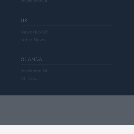
Investieren24
UK
News Hub UK
Lgbtq News
OLANDA
Investeren 24
NL Newz