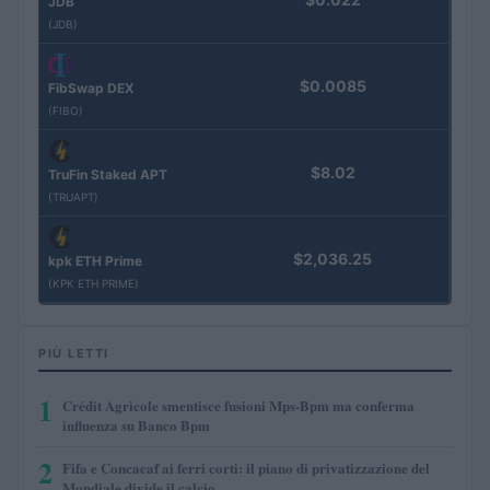
JDB
(JDB)
$0.0085
FibSwap DEX
(FIBO)
$8.02
TruFin Staked APT
(TRUAPT)
$2,036.25
kpk ETH Prime
(KPK ETH PRIME)
PIÙ LETTI
1
Crédit Agricole smentisce fusioni Mps-Bpm ma conferma
influenza su Banco Bpm
2
Fifa e Concacaf ai ferri corti: il piano di privatizzazione del
Mondiale divide il calcio