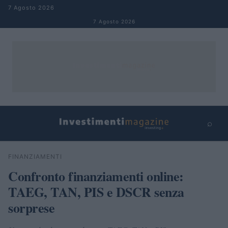
Salta al contenuto
7 Agosto 2026
7 Agosto 2026
⌕
×
⌕
FINANZIAMENTI
Cerca
Confronto finanziamenti online:
TAEG, TAN, PIS e DSCR senza
sorprese