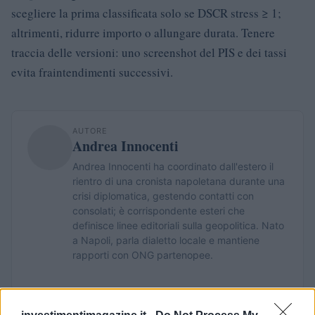
scegliere la prima classificata solo se DSCR stress ≥ 1;
altrimenti, ridurre importo o allungare durata. Tenere
traccia delle versioni: uno screenshot del PIS e dei tassi
evita fraintendimenti successivi.
AUTORE
Andrea Innocenti
Andrea Innocenti ha coordinato dall'estero il
rientro di una cronista napoletana durante una
crisi diplomatica, gestendo contatti con
consolati; è corrispondente esteri che
definisce linee editoriali sulla geopolitica. Nato
a Napoli, parla dialetto locale e mantiene
rapporti con ONG partenopee.