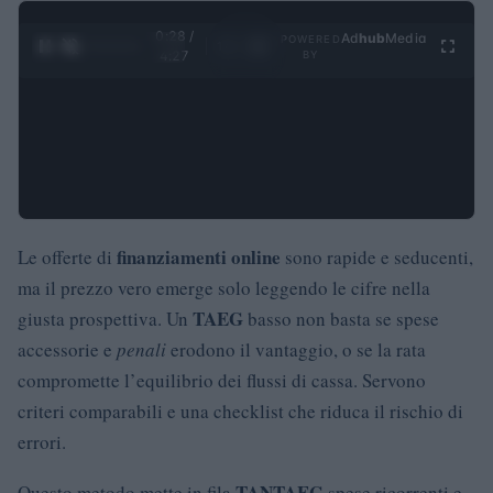
0:29 /
Ad
hub
Media
POWERED
1
/
4
4:27
BY
finanziamenti online
Le offerte di
sono rapide e seducenti,
ma il prezzo vero emerge solo leggendo le cifre nella
TAEG
giusta prospettiva. Un
basso non basta se spese
accessorie e
penali
erodono il vantaggio, o se la rata
compromette l’equilibrio dei flussi di cassa. Servono
criteri comparabili e una checklist che riduca il rischio di
errori.
TAN
TAEG
Questo metodo mette in fila
spese ricorrenti e