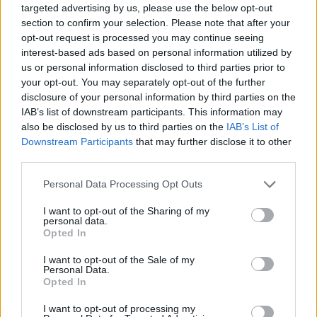
targeted advertising by us, please use the below opt-out
section to confirm your selection. Please note that after your
opt-out request is processed you may continue seeing
interest-based ads based on personal information utilized by
us or personal information disclosed to third parties prior to
your opt-out. You may separately opt-out of the further
disclosure of your personal information by third parties on the
Petrolio in calo, Brent a 88.9 USD dopo un ribasso del 8.3%
IAB’s list of downstream participants. This information may
Andrea Innocenti · 7 Ago 2026
also be disclosed by us to third parties on the
IAB’s List of
Downstream Participants
that may further disclose it to other
NEWS
third parties.
Please note that this website/app uses one or more Google
Personal Data Processing Opt Outs
services and may gather and store information including but
not limited to your visit or usage behaviour. You may click to
I want to opt-out of the Sharing of my
personal data.
grant or deny consent to Google and its third-party tags to
Opted In
use your data for below specified purposes in below Google
consent section.
I want to opt-out of the Sale of my
Personal Data.
Opted In
I want to opt-out of processing my