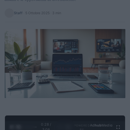
Staff
·
5 Ottobre 2025
· 3 min
0:29 /
Ad
hub
Media
POWERED
1
/
4
3:09
BY