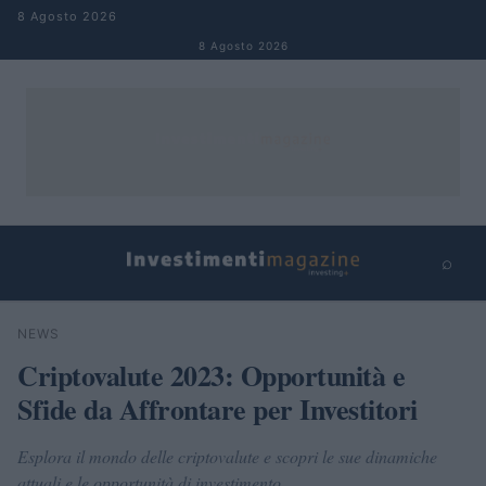
Salta al contenuto
8 Agosto 2026
8 Agosto 2026
⌕
×
⌕
NEWS
Cerca
Criptovalute 2023: Opportunità e
Sfide da Affrontare per Investitori
Esplora il mondo delle criptovalute e scopri le sue dinamiche
attuali e le opportunità di investimento.