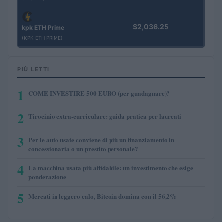
$2,036.25
kpk ETH Prime
(KPK ETH PRIME)
PIÙ LETTI
1
COME INVESTIRE 500 EURO (per guadagnare)?
2
Tirocinio extra-curriculare: guida pratica per laureati
3
Per le auto usate conviene di più un finanziamento in
concessionaria o un prestito personale?
4
La macchina usata più affidabile: un investimento che esige
ponderazione
5
Mercati in leggero calo, Bitcoin domina con il 56,2%