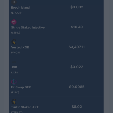
$0.032
Epoch Island
(EPOCH)
$16.49
Stride Staked Injective
(STINJ)
$3,407.11
Vested XOR
(VXOR)
$0.022
JDB
(JDB)
$0.0085
FibSwap DEX
(FIBO)
$8.02
TruFin Staked APT
(TRUAPT)