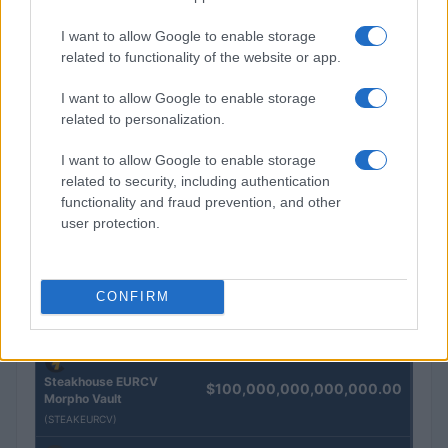
Andrea Innocenti · 5 Ago 2026
I want to allow Google to enable storage
related to functionality of the website or app.
QUOTAZIONI CRYPTO
I want to allow Google to enable storage
related to personalization.
Nome
Prezzo
I want to allow Google to enable storage
related to security, including authentication
Eureka Bridged PAX
$4,187.30
functionality and fraud prevention, and other
Gold (Terra
user protection.
(PAXG)
Kinza Babylon Staked
$83,270.00
CONFIRM
BTC
(KBTC)
Steakhouse EURCV
$100,000,000,000,000.00
Morpho Vault
(STEAKEURCV)