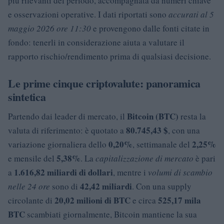
più rilevanti del periodo, accompagnata da numeri chiave
e osservazioni operative. I dati riportati sono
accurati al 5
maggio 2026 ore 11:30
e provengono dalle fonti citate in
fondo: tenerli in considerazione aiuta a valutare il
rapporto rischio/rendimento prima di qualsiasi decisione.
Le prime cinque criptovalute: panoramica
sintetica
Bitcoin (BTC)
Partendo dai leader di mercato, il
resta la
80.745,43 $
valuta di riferimento: è quotato a
, con una
0,20%
2,25%
variazione giornaliera dello
, settimanale del
5,38%
e mensile del
. La
capitalizzazione di mercato
è pari
1.616,82 miliardi di dollari
a
, mentre i
volumi di scambio
42,42 miliardi
nelle 24 ore
sono di
. Con una supply
20,02 milioni di BTC
525,17 mila
circolante di
e circa
BTC
scambiati giornalmente, Bitcoin mantiene la sua