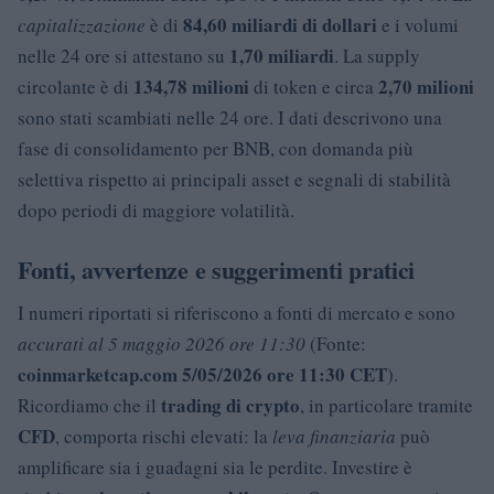
84,60 miliardi di dollari
capitalizzazione
è di
e i volumi
1,70 miliardi
nelle 24 ore si attestano su
. La supply
134,78 milioni
2,70 milioni
circolante è di
di token e circa
sono stati scambiati nelle 24 ore. I dati descrivono una
fase di consolidamento per BNB, con domanda più
selettiva rispetto ai principali asset e segnali di stabilità
dopo periodi di maggiore volatilità.
Fonti, avvertenze e suggerimenti pratici
I numeri riportati si riferiscono a fonti di mercato e sono
accurati al 5 maggio 2026 ore 11:30
(Fonte:
coinmarketcap.com 5/05/2026 ore 11:30 CET
).
trading di crypto
Ricordiamo che il
, in particolare tramite
CFD
, comporta rischi elevati: la
leva finanziaria
può
amplificare sia i guadagni sia le perdite. Investire è