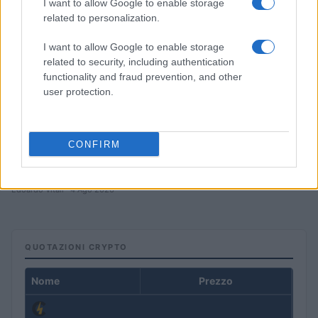
I want to allow Google to enable storage
related to personalization.
I want to allow Google to enable storage
related to security, including authentication
functionality and fraud prevention, and other
user protection.
CONFIRM
Perché la Svizzera è il paese più avanzato in Europa
nell’adozione delle criptovalute
Edoardo Vitali · 4 Ago 2026
QUOTAZIONI CRYPTO
Nome
Prezzo