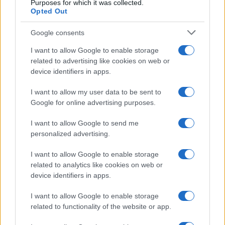
Niccolò Conforti · 4 Ago 2026
Purposes for which it was collected.
Opted Out
CRIPTOVALUTE
Google consents
I want to allow Google to enable storage
related to advertising like cookies on web or
device identifiers in apps.
I want to allow my user data to be sent to
Google for online advertising purposes.
I want to allow Google to send me
personalized advertising.
I want to allow Google to enable storage
Strategie per coprire posizioni spot e volatilità con perps
related to analytics like cookies on web or
device identifiers in apps.
Edoardo Vitali · 4 Ago 2026
I want to allow Google to enable storage
CRIPTOVALUTE
related to functionality of the website or app.