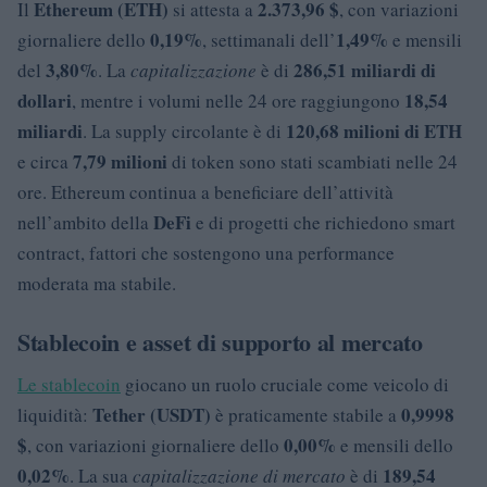
Ethereum (ETH)
2.373,96 $
Il
si attesta a
, con variazioni
0,19%
1,49%
giornaliere dello
, settimanali dell’
e mensili
3,80%
286,51 miliardi di
del
. La
capitalizzazione
è di
dollari
18,54
, mentre i volumi nelle 24 ore raggiungono
miliardi
120,68 milioni di ETH
. La supply circolante è di
7,79 milioni
e circa
di token sono stati scambiati nelle 24
ore. Ethereum continua a beneficiare dell’attività
DeFi
nell’ambito della
e di progetti che richiedono smart
contract, fattori che sostengono una performance
moderata ma stabile.
Stablecoin e asset di supporto al mercato
Le stablecoin
giocano un ruolo cruciale come veicolo di
Tether (USDT)
0,9998
liquidità:
è praticamente stabile a
$
0,00%
, con variazioni giornaliere dello
e mensili dello
0,02%
189,54
. La sua
capitalizzazione di mercato
è di