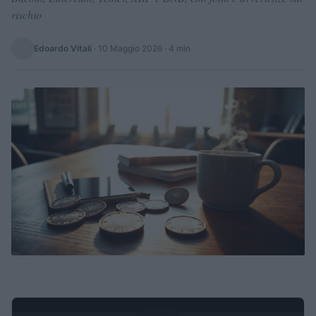
rischio
Edoardo Vitali
·
10 Maggio 2026
· 4 min