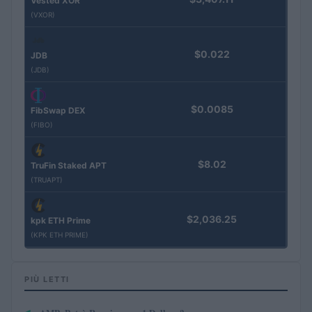
Vested XOR
(VXOR)
$0.022
JDB
(JDB)
$0.0085
FibSwap DEX
(FIBO)
$8.02
TruFin Staked APT
(TRUAPT)
$2,036.25
kpk ETH Prime
(KPK ETH PRIME)
PIÙ LETTI