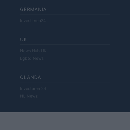
GERMANIA
Investieren24
UK
News Hub UK
Lgbtq News
OLANDA
Investeren 24
NL Newz