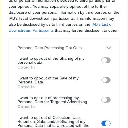
us or personal information disclosed to third parties prior to
your opt-out. You may separately opt-out of the further
disclosure of your personal information by third parties on the
IAB’s list of downstream participants. This information may
Continua a leggere
also be disclosed by us to third parties on the
IAB’s List of
Downstream Participants
that may further disclose it to other
third parties.
CRIPTOVALUTE
Please note that this website/app uses one or more Google
Personal Data Processing Opt Outs
services and may gather and store information including but
not limited to your visit or usage behaviour. You may click to
I want to opt-out of the Sharing of my
personal data.
grant or deny consent to Google and its third-party tags to
Opted In
use your data for below specified purposes in below Google
consent section.
I want to opt-out of the Sale of my
Personal Data.
Opted In
I want to opt-out of processing my
Personal Data for Targeted Advertising.
Opted In
Capire i cicli di Bitcoin tra liquidità, halving e afflussi
I want to opt-out of Collection, Use,
regolamentati
Retention, Sale, and/or Sharing of my
Personal Data that Is Unrelated with the