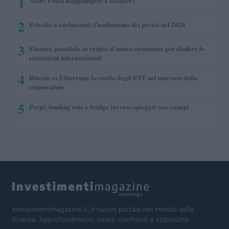
1
AMP: Potrà Raggiungere 1 Dollaro?
2
Petrolio e carburanti: l’andamento dei prezzi nel 2026
3
Finanza parallela in cripto: il nuovo strumento per eludere le
restrizioni internazionali
4
Bitcoin vs Ethereum: la svolta degli ETF nel mercato delle
criptovalute
5
Perps, funding rate e bridge inverso spiegati con esempi
Investimentimagazine.it, il nuovo portale nel mondo della
finanza. Approfondimenti, news, confronti e statistiche.