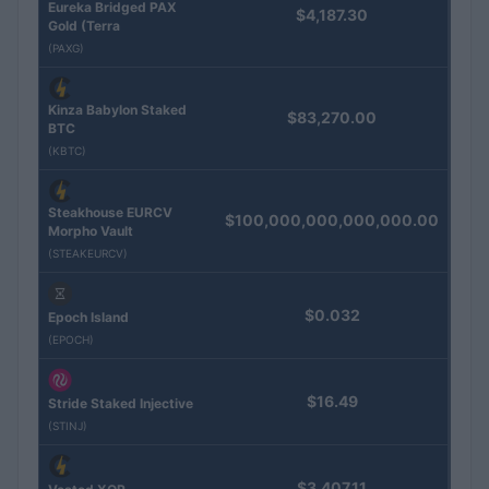
Eureka Bridged PAX
$4,187.30
Gold (Terra
(PAXG)
Kinza Babylon Staked
$83,270.00
BTC
(KBTC)
Steakhouse EURCV
$100,000,000,000,000.00
Morpho Vault
(STEAKEURCV)
$0.032
Epoch Island
(EPOCH)
$16.49
Stride Staked Injective
(STINJ)
$3,407.11