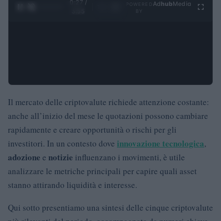
0:28 /
Ad
hub
Media
POWERED
1
/
4
3:55
BY
Il mercato delle criptovalute richiede attenzione costante:
anche all’inizio del mese le quotazioni possono cambiare
rapidamente e creare opportunità o rischi per gli
innovazione tecnologica
investitori. In un contesto dove
,
adozione
notizie
e
influenzano i movimenti, è utile
analizzare le metriche principali per capire quali asset
stanno attirando liquidità e interesse.
Qui sotto presentiamo una sintesi delle cinque criptovalute