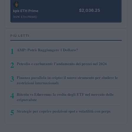
$2,036.25
kpk ETH Prime
(KPK ETH PRIME)
PIÙ LETTI
1
AMP: Potrà Raggiungere 1 Dollaro?
2
Petrolio e carburanti: l’andamento dei prezzi nel 2026
3
Finanza parallela in cripto: il nuovo strumento per eludere le
restrizioni internazionali
4
Bitcoin vs Ethereum: la svolta degli ETF nel mercato delle
criptovalute
5
Strategie per coprire posizioni spot e volatilità con perps