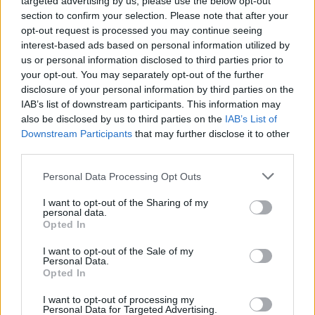
targeted advertising by us, please use the below opt-out
AUTORE
Edoardo Vitali
section to confirm your selection. Please note that after your
opt-out request is processed you may continue seeing
Edoardo Vitali ha coordinato la copertura della
interest-based ads based on personal information utilized by
ristrutturazione del mercato ittico di Palermo,
us or personal information disclosed to third parties prior to
sostenendo la linea editoriale sulla trasparenza
your opt-out. You may separately opt-out of the further
fiscale. Capo redattore economia, porta in
disclosure of your personal information by third parties on the
redazione un tratto pragmatico e un dettaglio
IAB’s list of downstream participants. This information may
personale: conserva ancora taccuini degli
also be disclosed by us to third parties on the
IAB’s List of
incontri in Sala delle Lapidi.
Downstream Participants
that may further disclose it to other
third parties.
Please note that this website/app uses one or more Google
Personal Data Processing Opt Outs
services and may gather and store information including but
not limited to your visit or usage behaviour. You may click to
I want to opt-out of the Sharing of my
personal data.
grant or deny consent to Google and its third-party tags to
Opted In
use your data for below specified purposes in below Google
consent section.
I want to opt-out of the Sale of my
Personal Data.
Opted In
I want to opt-out of processing my
Personal Data for Targeted Advertising.