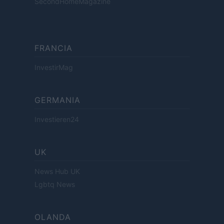
SecondHomeMagazine
FRANCIA
InvestirMag
GERMANIA
Investieren24
UK
News Hub UK
Lgbtq News
OLANDA