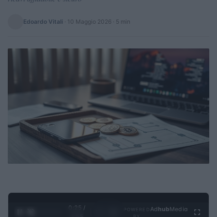
Edoardo Vitali
·
10 Maggio 2026
· 5 min
0:26 /
Ad
hub
Media
POWERED
1
/
4
3:55
BY