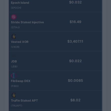
$0.032
Epoch Island
(EPOCH)
$16.49
Stride Staked Injective
(STINJ)
$3,407.11
Vested XOR
(VXOR)
$0.022
JDB
(JDB)
$0.0085
FibSwap DEX
(FIBO)
$8.02
TruFin Staked APT
(TRUAPT)