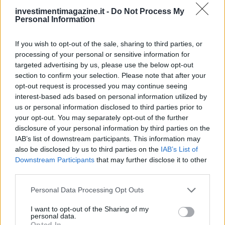
Continua a leggere
investimentimagazine.it -
Do Not Process My
Personal Information
NEWS
If you wish to opt-out of the sale, sharing to third parties, or
processing of your personal or sensitive information for
targeted advertising by us, please use the below opt-out
section to confirm your selection. Please note that after your
opt-out request is processed you may continue seeing
interest-based ads based on personal information utilized by
us or personal information disclosed to third parties prior to
your opt-out. You may separately opt-out of the further
disclosure of your personal information by third parties on the
IAB’s list of downstream participants. This information may
also be disclosed by us to third parties on the
IAB’s List of
Downstream Participants
that may further disclose it to other
third parties.
Petrolio in calo: Brent a 91,82$, ribassi a due cifre per greggio
e oro
Please note that this website/app uses one or more Google
Personal Data Processing Opt Outs
services and may gather and store information including but
Andrea Innocenti · 5 Ago 2026
not limited to your visit or usage behaviour. You may click to
I want to opt-out of the Sharing of my
personal data.
grant or deny consent to Google and its third-party tags to
NEWS
Opted In