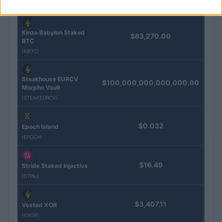
(PAXG)
Kinza Babylon Staked
$83,270.00
BTC
(KBTC)
Steakhouse EURCV
$100,000,000,000,000.00
Morpho Vault
(STEAKEURCV)
$0.032
Epoch Island
(EPOCH)
$16.49
Stride Staked Injective
(STINJ)
$3,407.11
Vested XOR
(VXOR)