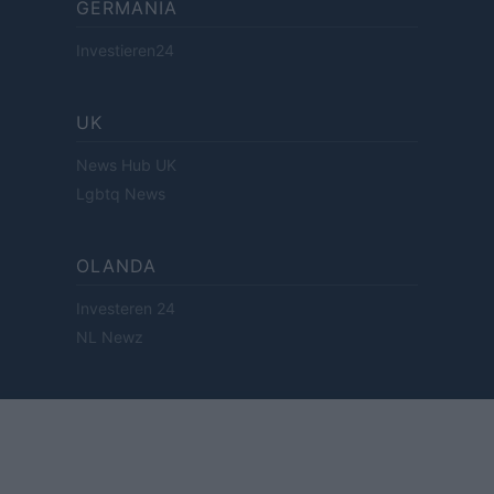
GERMANIA
Investieren24
UK
News Hub UK
Lgbtq News
OLANDA
Investeren 24
NL Newz