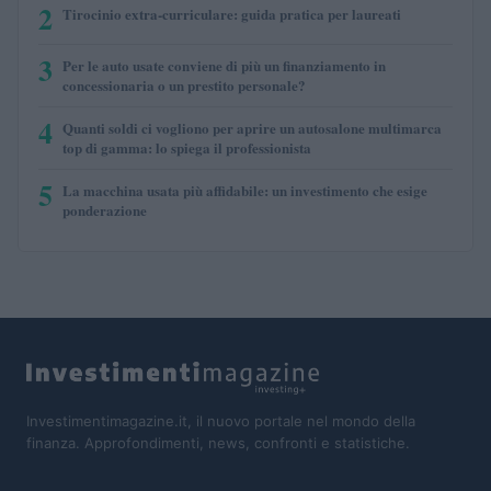
2
Tirocinio extra-curriculare: guida pratica per laureati
3
Per le auto usate conviene di più un finanziamento in
concessionaria o un prestito personale?
4
Quanti soldi ci vogliono per aprire un autosalone multimarca
top di gamma: lo spiega il professionista
5
La macchina usata più affidabile: un investimento che esige
ponderazione
Investimentimagazine.it, il nuovo portale nel mondo della
finanza. Approfondimenti, news, confronti e statistiche.