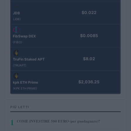
$0.022
JDB
(JDB)
$0.0085
FibSwap DEX
(FIBO)
$8.02
TruFin Staked APT
(TRUAPT)
$2,036.25
kpk ETH Prime
(KPK ETH PRIME)
PIÙ LETTI
1
COME INVESTIRE 500 EURO (per guadagnare)?