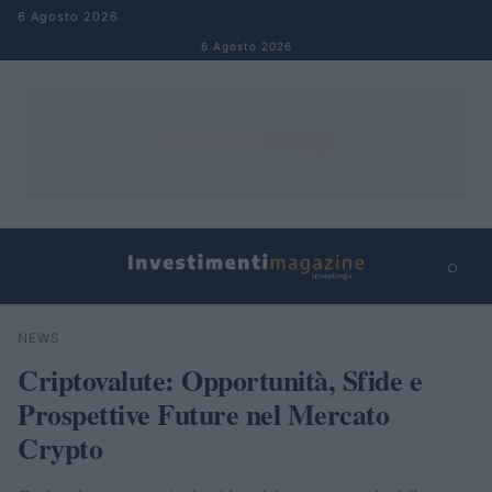
Salta al contenuto
6 Agosto 2026
6 Agosto 2026
⌕
×
⌕
NEWS
Cerca
Criptovalute: Opportunità, Sfide e
Prospettive Future nel Mercato
Crypto