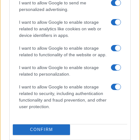
I want to allow Google to send me
personalized advertising.
I want to allow Google to enable storage
related to analytics like cookies on web or
device identifiers in apps.
I want to allow Google to enable storage
related to functionality of the website or app.
Petrolio in calo: Brent a 91.82 USD, ribassi diffusi tra le
materie prime
I want to allow Google to enable storage
Andrea Innocenti · 4 Ago 2026
related to personalization.
I want to allow Google to enable storage
related to security, including authentication
QUOTAZIONI CRYPTO
functionality and fraud prevention, and other
user protection.
Nome
Prezzo
CONFIRM
Eureka Bridged PAX
$4,187.30
Gold (Terra