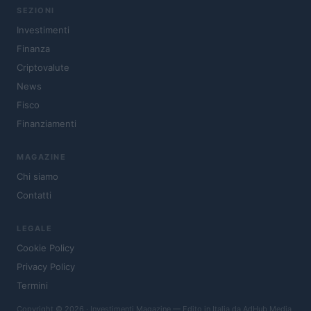
SEZIONI
Investimenti
Finanza
Criptovalute
News
Fisco
Finanziamenti
MAGAZINE
Chi siamo
Contatti
LEGALE
Cookie Policy
Privacy Policy
Termini
Copyright © 2026 · Investimenti Magazine — Edito in Italia da
AdHub Media