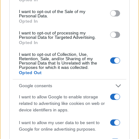
use your data for below specified purposes in below Google
consent section.
I want to opt-out of the Sale of my
Personal Data.
Opted In
I want to opt-out of processing my
Personal Data for Targeted Advertising.
Opted In
I want to opt-out of Collection, Use,
Retention, Sale, and/or Sharing of my
Personal Data that Is Unrelated with the
Purposes for which it was collected.
Opted Out
La macchina usata più affidabile: un investimento che esige
Google consents
ponderazione
I want to allow Google to enable storage
Redazione · 5 Ago 2026
related to advertising like cookies on web or
device identifiers in apps.
NEWS
I want to allow my user data to be sent to
Google for online advertising purposes.