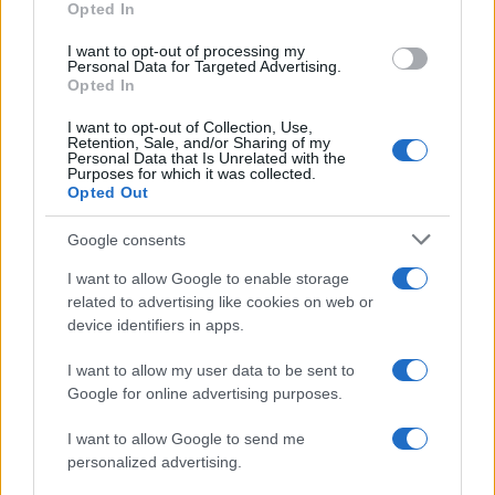
Opted In
I want to opt-out of processing my
Personal Data for Targeted Advertising.
Opted In
I want to opt-out of Collection, Use,
Retention, Sale, and/or Sharing of my
Personal Data that Is Unrelated with the
Purposes for which it was collected.
Petrolio in calo: Brent a 88.9 dollari, ribassi diffusi tra le
Opted Out
materie prime
Andrea Innocenti · 6 Ago 2026
Google consents
NEWS
I want to allow Google to enable storage
related to advertising like cookies on web or
device identifiers in apps.
I want to allow my user data to be sent to
Google for online advertising purposes.
I want to allow Google to send me
personalized advertising.