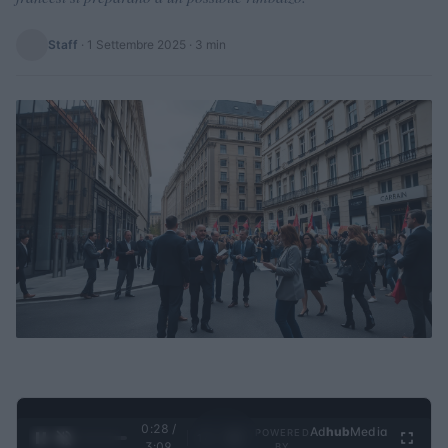
Staff
·
1 Settembre 2025
· 3 min
0:29 /
Ad
hub
Media
POWERED
1
/
4
3:09
BY