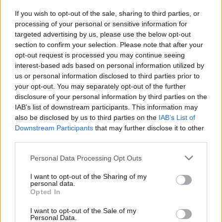
If you wish to opt-out of the sale, sharing to third parties, or
processing of your personal or sensitive information for
targeted advertising by us, please use the below opt-out
section to confirm your selection. Please note that after your
opt-out request is processed you may continue seeing
interest-based ads based on personal information utilized by
us or personal information disclosed to third parties prior to
your opt-out. You may separately opt-out of the further
disclosure of your personal information by third parties on the
IAB’s list of downstream participants. This information may
also be disclosed by us to third parties on the
IAB’s List of
Downstream Participants
that may further disclose it to other
Petrolio in calo, Brent a 88.9 USD dopo un ribasso del 8.3%
third parties.
Andrea Innocenti · 7 Ago 2026
Please note that this website/app uses one or more Google
Personal Data Processing Opt Outs
NEWS
services and may gather and store information including but
not limited to your visit or usage behaviour. You may click to
I want to opt-out of the Sharing of my
personal data.
grant or deny consent to Google and its third-party tags to
Opted In
use your data for below specified purposes in below Google
consent section.
I want to opt-out of the Sale of my
Personal Data.