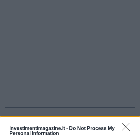
Continua a leggere
investimentimagazine.it -
Do Not Process My
Personal Information
NEWS