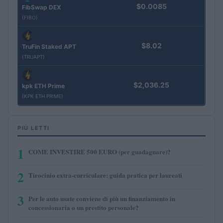
$0.0085
FibSwap DEX
(FIBO)
$8.02
TruFin Staked APT
(TRUAPT)
$2,036.25
kpk ETH Prime
(KPK ETH PRIME)
PIÙ LETTI
1
COME INVESTIRE 500 EURO (per guadagnare)?
2
Tirocinio extra-curriculare: guida pratica per laureati
3
Per le auto usate conviene di più un finanziamento in
concessionaria o un prestito personale?