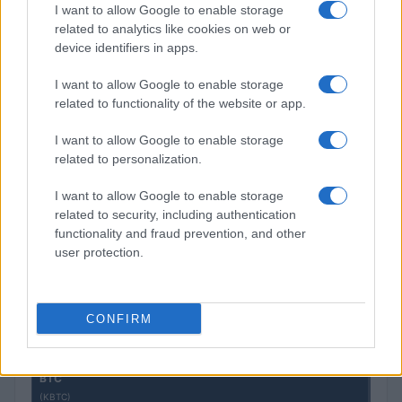
I want to allow Google to enable storage
related to analytics like cookies on web or
device identifiers in apps.
Petrolio in calo: Brent a 91,82$, ribassi a due cifre per greggio
I want to allow Google to enable storage
e oro
related to functionality of the website or app.
Andrea Innocenti · 5 Ago 2026
I want to allow Google to enable storage
related to personalization.
QUOTAZIONI CRYPTO
I want to allow Google to enable storage
related to security, including authentication
Nome
Prezzo
functionality and fraud prevention, and other
user protection.
Eureka Bridged PAX
$4,187.30
Gold (Terra
(PAXG)
CONFIRM
Kinza Babylon Staked
$83,270.00
BTC
(KBTC)