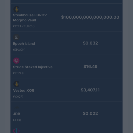
Steakhouse EURCV
$100,000,000,000,000.00
Morpho Vault
(STEAKEURCV)
$0.032
Epoch Island
(EPOCH)
$16.49
Stride Staked Injective
(STINJ)
$3,407.11
Vested XOR
(VXOR)
$0.022
JDB
(JDB)