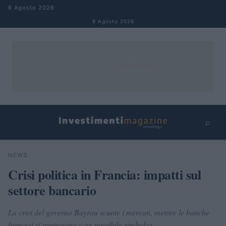
Salta al contenuto
8 Agosto 2026
8 Agosto 2026
⌕
×
⌕
NEWS
Cerca
Crisi politica in Francia: impatti sul
settore bancario
La crisi del governo Bayrou scuote i mercati, mentre le banche
francesi si preparano a un possibile rimbalzo.