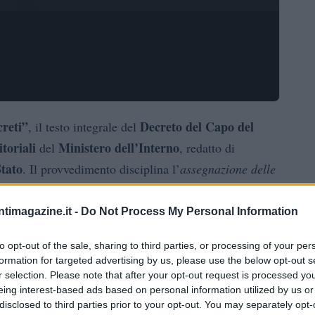
creti”
Decreto del Capo del
, il testo integrale del
toriali
Ministero dell’Interno
del
, redatto di
Stato
. Il provvedimento disciplina l’
assegnazione delle
 e seguenti, della legge 30 dicembre 2018, n.145
per
uadro normativo e contabile che guiderà la
ntimagazine.it -
Do Not Process My Personal Information
ali
.
to opt-out of the sale, sharing to third parties, or processing of your per
formation for targeted advertising by us, please use the below opt-out s
allegato 1
allegato 2
 l’
e l’
, che contengono
r selection. Please note that after your opt-out request is processed y
e utili per l’applicazione del provvedimento. Si segnala
eing interest-based ads based on personal information utilized by us or
disclosed to third parties prior to your opt-out. You may separately opt-
Gazzetta Ufficiale della Repubblica
ubblicazione nella