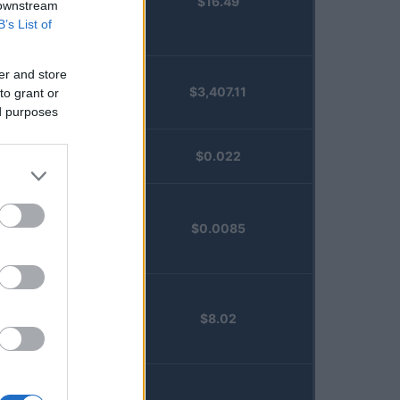
$16.49
Staked
 downstream
Injective
B’s List of
(STINJ)
er and store
$3,407.11
to grant or
Vested XOR
ed purposes
(VXOR)
JDB
$0.022
(JDB)
FibSwap
$0.0085
DEX
(FIBO)
TruFin
$8.02
Staked APT
(TRUAPT)