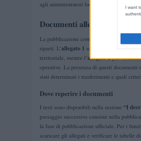
agli amministratori locali di pianificare inter
I want t
authenti
Documenti allegati e modalità
testo integr
La pubblicazione comprende il
allegato 1
riparti. L’
solitamente riporta le ta
allegato 2
territoriale, mentre l’
può contener
operative. La presenza di questi documenti r
stati determinati i trasferimenti e quali criter
Dove reperire i documenti
“I decr
I testi sono disponibili nella sezione
passaggio successivo consiste nella pubblic
la fase di pubblicazione ufficiale. Per i funzi
scaricare gli allegati e verificare le tabelle