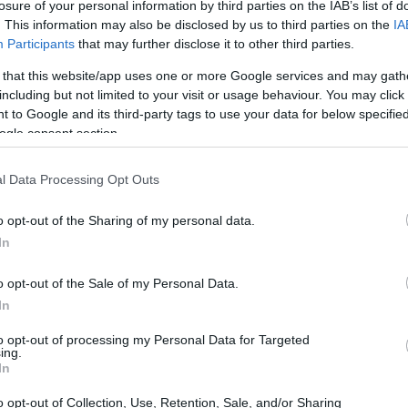
losure of your personal information by third parties on the IAB’s list of
fficacia formale del decreto e per la certezza giuridica
. This information may also be disclosed by us to third parties on the
IA
Participants
that may further disclose it to other third parties.
 that this website/app uses one or more Google services and may gath
including but not limited to your visit or usage behaviour. You may click 
ché è rilevante
 to Google and its third-party tags to use your data for below specifi
ogle consent section.
legge 30 dicembre
o che traduce le previsioni della
ne delle risorse. Al suo interno sono definiti i
l Data Processing Opt Outs
 modalità di ripartizione fra regioni, province e comuni;
o opt-out of the Sharing of my personal data.
2026-
e dei bilanci degli
enti locali
per le annualità
In
come una mappa che indica a ciascun ente l’entità delle
putazione contabile.
o opt-out of the Sale of my Personal Data.
In
to opt-out of processing my Personal Data for Targeted
ing.
In
o opt-out of Collection, Use, Retention, Sale, and/or Sharing