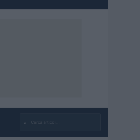
⌕
Cerca