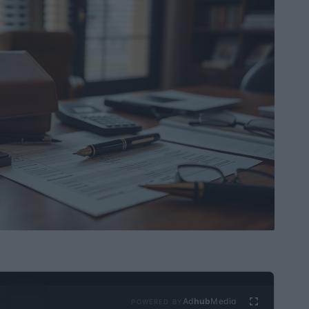
Ad
hub
Media
POWERED BY