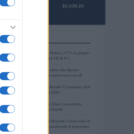
kpk ETH
$2,036.25
Prime
(KPK ETH
PRIME)
PIÙ LETTI
1
Disoccupazione in Italia a 5,7% in giugno
2026, sotto la media UE di 6%
2
Dalle antiche città-stato alla finanza
globale: un viaggio attraverso i secoli
3
Come l’IA sta ridefinendo l’economia: dati
e prospettive per il 2026
4
Novità fiscali 2026: Irpef, concordato
preventivo e fringe benefit
5
Volotea, Certificati Bianchi e Grayscale: le
novità che stanno cambiando il panorama
economico