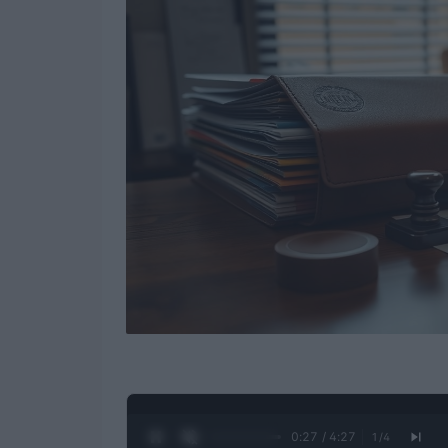
0:28 / 4:27
1
/
4