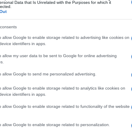
ersonal Data that Is Unrelated with the Purposes for which it
lected.
Out
consents
o allow Google to enable storage related to advertising like cookies on
evice identifiers in apps.
o allow my user data to be sent to Google for online advertising
s.
to allow Google to send me personalized advertising.
o allow Google to enable storage related to analytics like cookies on
evice identifiers in apps.
o figurano i comuni e le province, ma anche altri enti
o allow Google to enable storage related to functionality of the website
lla normativa nazionale. L’obiettivo dichiarato è
arantire un’adeguata capacità di spesa programmata nel
o allow Google to enable storage related to personalization.
eventuali vincoli o condizioni di utilizzo, consentendo