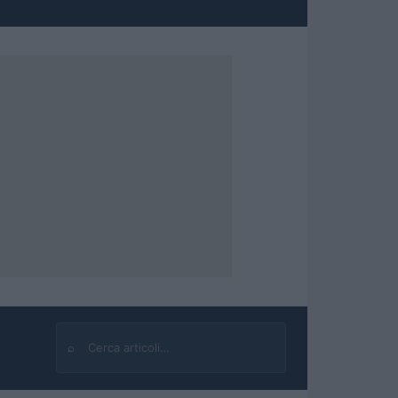
⌕
Cerca