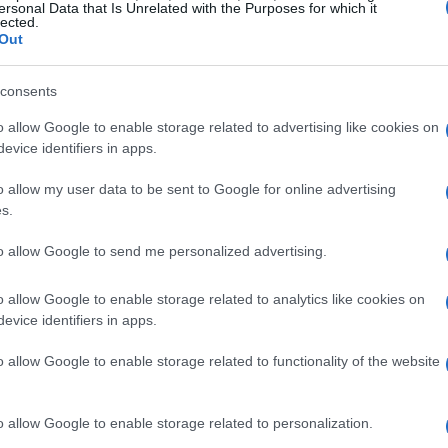
ersonal Data that Is Unrelated with the Purposes for which it
lected.
Out
consents
o allow Google to enable storage related to advertising like cookies on
evice identifiers in apps.
o allow my user data to be sent to Google for online advertising
s.
to allow Google to send me personalized advertising.
ente
o allow Google to enable storage related to analytics like cookies on
evice identifiers in apps.
crescita
dra, Milano sta vivendo un periodo di
o allow Google to enable storage related to functionality of the website
 scalato le classifiche internazionali, raggiungendo il
HNWI
li
(individui ad altissimo patrimonio).
o allow Google to enable storage related to personalization.
iona dietro solo a metropoli come New York e Dubai.