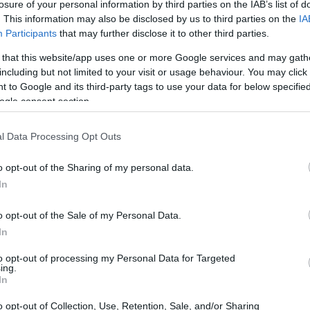
losure of your personal information by third parties on the IAB’s list of
 come riportato da Milano Finanza, tra luglio 2024 e
. This information may also be disclosed by us to third parties on the
IA
à di lusso, con un valore superiore ai 10 milioni di
Participants
that may further disclose it to other third parties.
sto segnala un cambiamento di rotta significativo per la
 that this website/app uses one or more Google services and may gath
including but not limited to your visit or usage behaviour. You may click 
 to Google and its third-party tags to use your data for below specifi
ogle consent section.
i. La
Brexit
ha lasciato cicatrici profonde, alterando la
l Data Processing Opt Outs
gli investitori. I tassi di interesse, che non scendono
o opt-out of the Sharing of my personal data.
li hanno reso il mercato meno attraente. Inoltre, la
In
no competitivi, contribuendo al rallentamento delle
o opt-out of the Sale of my Personal Data.
In
to opt-out of processing my Personal Data for Targeted
ing.
In
o opt-out of Collection, Use, Retention, Sale, and/or Sharing