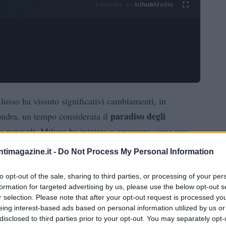
Ad
hub
Media
POWERED BY
lusso ha vissuto significativi cambiamenti, in
paradiso degli
ondra, un tempo considerata il
ide notevoli, Milano ha iniziato a emergere come una
ta gamma. Allo stesso tempo, Parigi mantiene il suo
ntimagazine.it -
Do Not Process My Personal Information
cquirenti da tutto il mondo.
to opt-out of the sale, sharing to third parties, or processing of your per
formation for targeted advertising by us, please use the below opt-out s
r selection. Please note that after your opt-out request is processed y
eing interest-based ads based on personal information utilized by us or
prestigio immobiliare
 di
, con case da sogno che
disclosed to third parties prior to your opt-out. You may separately opt-