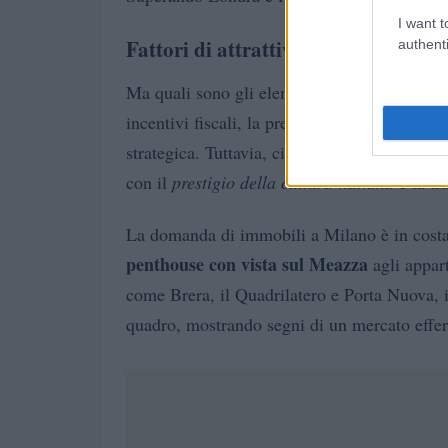
I want t
Fattori di attrattiva
authenti
Ma quali sono gli elementi che rendono Mila
incentivi fiscali, la presenza di multinaziona
strategica. Tuttavia, ciò che la distingue è l
con il
prestigio della cultura italiana
e la tr
La domanda di immobili a Milano è in costa
penthouse con vista sul Meazza
agli appart
come Brera, il Quadrilatero e Porta Nuova, 
quadro, mostrando segni di un mercato effer