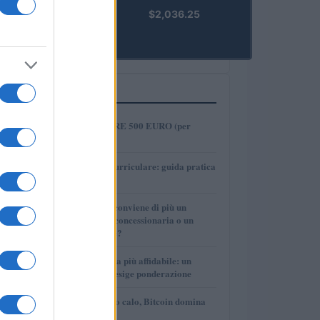
kpk ETH
$2,036.25
Prime
(KPK ETH
PRIME)
PIÙ LETTI
1
COME INVESTIRE 500 EURO (per
guadagnare)?
2
Tirocinio extra-curriculare: guida pratica
per laureati
3
Per le auto usate conviene di più un
finanziamento in concessionaria o un
prestito personale?
4
La macchina usata più affidabile: un
investimento che esige ponderazione
5
Mercati in leggero calo, Bitcoin domina
con il 56,2%