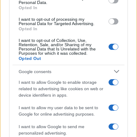
Personal Data.
Opted In
Steakhouse EURCV
$100,000,000,000,000.00
I want to opt-out of processing my
Morpho Vault
Personal Data for Targeted Advertising.
Opted In
(STEAKEURCV)
I want to opt-out of Collection, Use,
Retention, Sale, and/or Sharing of my
$0.032
Epoch Island
Personal Data that Is Unrelated with the
(EPOCH)
Purposes for which it was collected.
Opted Out
$16.49
Stride Staked Injective
Google consents
(STINJ)
I want to allow Google to enable storage
related to advertising like cookies on web or
$3,407.11
Vested XOR
device identifiers in apps.
(VXOR)
I want to allow my user data to be sent to
Google for online advertising purposes.
$0.022
JDB
(JDB)
I want to allow Google to send me
personalized advertising.