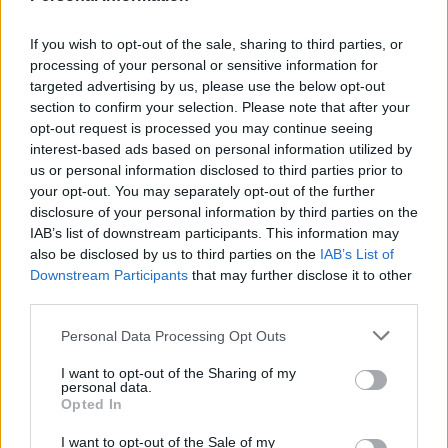
If you wish to opt-out of the sale, sharing to third parties, or
processing of your personal or sensitive information for
Governo e opposizione in contrasto: le accuse di Conte sulle
targeted advertising by us, please use the below opt-out
mascherine contraffatte
section to confirm your selection. Please note that after your
Francesca Galli · 7 Ago 2026
opt-out request is processed you may continue seeing
interest-based ads based on personal information utilized by
us or personal information disclosed to third parties prior to
your opt-out. You may separately opt-out of the further
QUOTAZIONI CRYPTO
disclosure of your personal information by third parties on the
IAB’s list of downstream participants. This information may
also be disclosed by us to third parties on the
IAB’s List of
Nome
Prezzo
Downstream Participants
that may further disclose it to other
third parties.
Eureka Bridged PAX
$4,187.30
Please note that this website/app uses one or more Google
Gold (Terra
Personal Data Processing Opt Outs
services and may gather and store information including but
(PAXG)
not limited to your visit or usage behaviour. You may click to
I want to opt-out of the Sharing of my
personal data.
grant or deny consent to Google and its third-party tags to
Opted In
Kinza Babylon Staked
$83,270.00
use your data for below specified purposes in below Google
BTC
consent section.
I want to opt-out of the Sale of my
(KBTC)