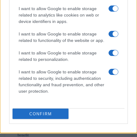
$0.0085
FibSwap DEX
I want to allow Google to enable storage
(FIBO)
related to analytics like cookies on web or
device identifiers in apps.
$8.02
TruFin Staked APT
I want to allow Google to enable storage
(TRUAPT)
related to functionality of the website or app.
I want to allow Google to enable storage
$2,036.25
kpk ETH Prime
related to personalization.
(KPK ETH PRIME)
I want to allow Google to enable storage
related to security, including authentication
PIÙ LETTI
functionality and fraud prevention, and other
user protection.
1
Dalle antiche città-stato alla finanza globale: un viaggio
attraverso i secoli
2
Come l’IA sta ridefinendo l’economia: dati e prospettive per il
CONFIRM
2026
3
Novità fiscali 2026: Irpef, concordato preventivo e fringe
benefit