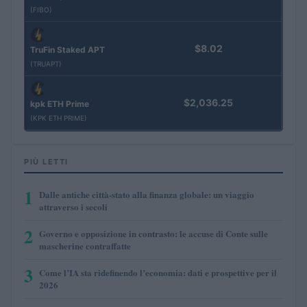
(FIBO)
$8.02
TruFin Staked APT
(TRUAPT)
$2,036.25
kpk ETH Prime
(KPK ETH PRIME)
PIÙ LETTI
1
Dalle antiche città-stato alla finanza globale: un viaggio
attraverso i secoli
2
Governo e opposizione in contrasto: le accuse di Conte sulle
mascherine contraffatte
3
Come l’IA sta ridefinendo l’economia: dati e prospettive per il
2026