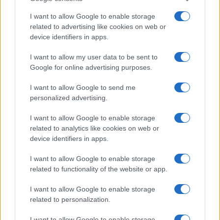
I want to allow Google to enable storage
related to advertising like cookies on web or
SpaceX in ascesa: Unipol e Intesa Sanpaolo tra gli investitori
device identifiers in apps.
principali
Francesca Galli · 8 Ago 2026
I want to allow my user data to be sent to
Google for online advertising purposes.
I want to allow Google to send me
QUOTAZIONI CRYPTO
personalized advertising.
Nome
Prezzo
I want to allow Google to enable storage
related to analytics like cookies on web or
device identifiers in apps.
Eureka Bridged PAX
$4,187.30
Gold (Terra
I want to allow Google to enable storage
(PAXG)
related to functionality of the website or app.
Kinza Babylon Staked
I want to allow Google to enable storage
$83,270.00
BTC
related to personalization.
(KBTC)
I want to allow Google to enable storage