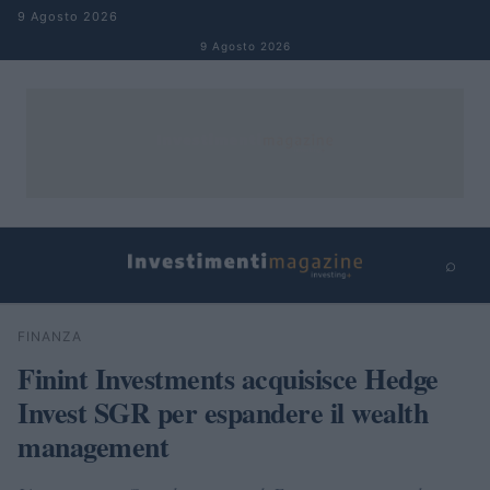
Salta al contenuto
9 Agosto 2026
9 Agosto 2026
⌕
×
⌕
FINANZA
Cerca
Finint Investments acquisisce Hedge
Invest SGR per espandere il wealth
management