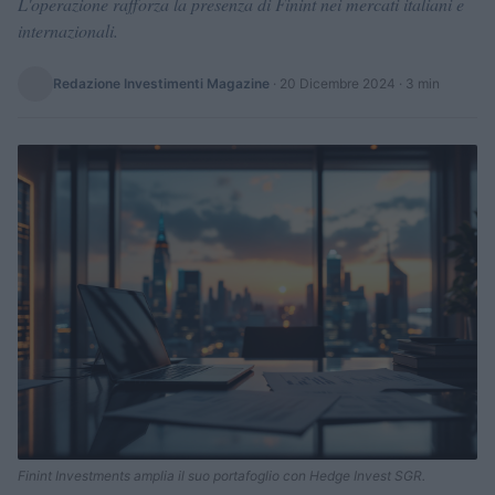
L'operazione rafforza la presenza di Finint nei mercati italiani e
internazionali.
Redazione Investimenti Magazine
·
20 Dicembre 2024
· 3 min
Finint Investments amplia il suo portafoglio con Hedge Invest SGR.