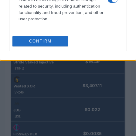
related to security, including authentication
Steakhouse EURCV
$100,000,000,000,000.00
functionality and fraud prevention, and other
Morpho Vault
user protection.
(STEAKEURCV)
$0.032
Epoch Island
CONFIRM
(EPOCH)
$16.49
Stride Staked Injective
(STINJ)
$3,407.11
Vested XOR
(VXOR)
$0.022
JDB
(JDB)
$0.0085
FibSwap DEX