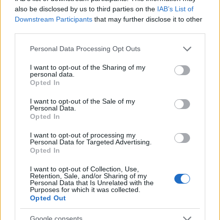
also be disclosed by us to third parties on the
IAB’s List of
Downstream Participants
that may further disclose it to other
third parties.
Please note that this website/app uses one or more Google
Personal Data Processing Opt Outs
services and may gather and store information including but
not limited to your visit or usage behaviour. You may click to
I want to opt-out of the Sharing of my
Senato Usa approva maxi-pacchetto di sanzioni a Mosca e
personal data.
Teheran
grant or deny consent to Google and its third-party tags to
Opted In
use your data for below specified purposes in below Google
Edoardo Vitali · 9 Ago 2026
consent section.
I want to opt-out of the Sale of my
Personal Data.
FINANZA
Opted In
I want to opt-out of processing my
Personal Data for Targeted Advertising.
Opted In
I want to opt-out of Collection, Use,
Retention, Sale, and/or Sharing of my
Personal Data that Is Unrelated with the
Purposes for which it was collected.
Opted Out
Google consents