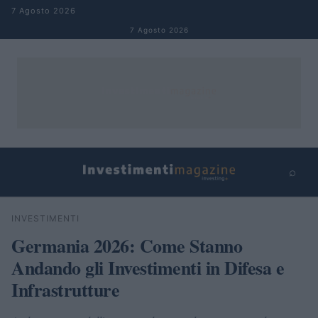
Salta al contenuto
7 Agosto 2026
7 Agosto 2026
⌕
×
⌕
INVESTIMENTI
Cerca
Germania 2026: Come Stanno
Andando gli Investimenti in Difesa e
Infrastrutture