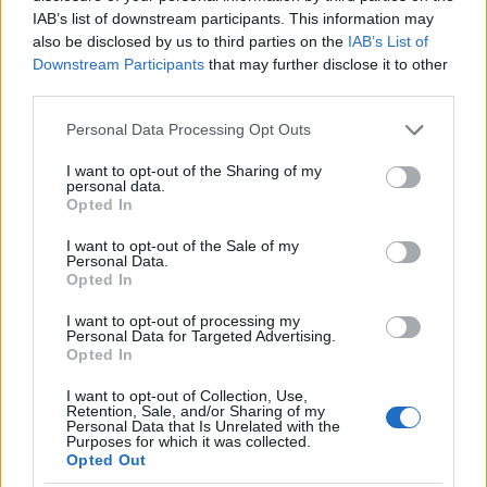
IAB’s list of downstream participants. This information may
also be disclosed by us to third parties on the
IAB’s List of
Downstream Participants
that may further disclose it to other
third parties.
Please note that this website/app uses one or more Google
Personal Data Processing Opt Outs
services and may gather and store information including but
not limited to your visit or usage behaviour. You may click to
I want to opt-out of the Sharing of my
personal data.
grant or deny consent to Google and its third-party tags to
Opted In
use your data for below specified purposes in below Google
Come i Pir e i Sia possono rivoluzionare il mercato dei capitali
consent section.
I want to opt-out of the Sale of my
europeo
Personal Data.
Francesca Spadaro · 6 Ago 2026
Opted In
I want to opt-out of processing my
INVESTIMENTI
Personal Data for Targeted Advertising.
Opted In
I want to opt-out of Collection, Use,
Retention, Sale, and/or Sharing of my
Personal Data that Is Unrelated with the
Purposes for which it was collected.
Opted Out