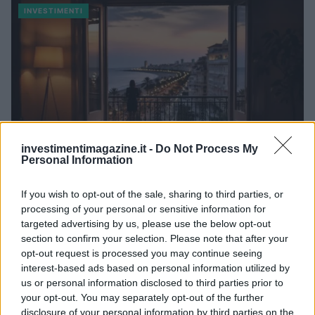
INVESTIMENTI
investimentimagazine.it -
Do Not Process My
Personal Information
If you wish to opt-out of the sale, sharing to third parties, or
Investimenti immobiliari a Valencia: opportunità e vantaggi
processing of your personal or sensitive information for
con Globexs Group
targeted advertising by us, please use the below opt-out
Niccolò Conforti · 6 Ago 2026
section to confirm your selection. Please note that after your
opt-out request is processed you may continue seeing
interest-based ads based on personal information utilized by
INVESTIMENTI
us or personal information disclosed to third parties prior to
your opt-out. You may separately opt-out of the further
disclosure of your personal information by third parties on the