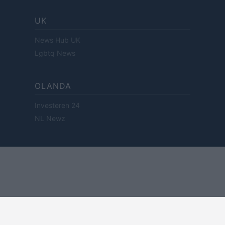
UK
News Hub UK
Lgbtq News
OLANDA
Investeren 24
NL Newz