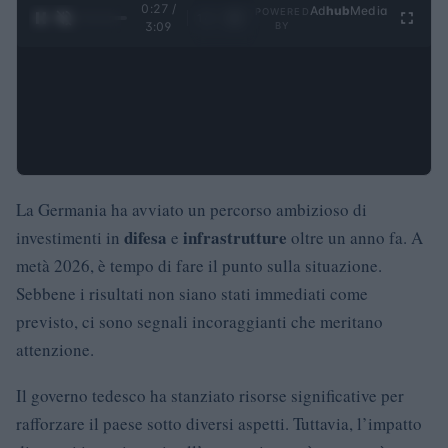
0:28 /
Ad
hub
Media
POWERED
1
/
4
3:09
BY
La Germania ha avviato un percorso ambizioso di
difesa
infrastrutture
investimenti in
e
oltre un anno fa. A
metà 2026, è tempo di fare il punto sulla situazione.
Sebbene i risultati non siano stati immediati come
previsto, ci sono segnali incoraggianti che meritano
attenzione.
Il governo tedesco ha stanziato risorse significative per
rafforzare il paese sotto diversi aspetti. Tuttavia, l’impatto