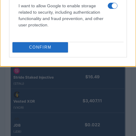
BTC
I want to allow Google to enable storage
(KBTC)
related to security, including authentication
functionality and fraud prevention, and other
Steakhouse EURCV
user protection.
$100,000,000,000,000.00
Morpho Vault
(STEAKEURCV)
CONFIRM
$0.032
Epoch Island
(EPOCH)
$16.49
Stride Staked Injective
(STINJ)
$3,407.11
Vested XOR
(VXOR)
$0.022
JDB
(JDB)