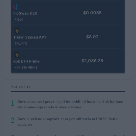
$0.0085
FibSwap DEX
(FIBO)
$8.02
TruFin Staked APT
(TRUAPT)
$2,036.25
kpk ETH Prime
(KPK ETH PRIME)
PIÙ LETTI
1
Dove crescono i prezzi degli immobili di lusso: le città italiane
che stanno superando Milano e Roma
2
Dove conviene comprare casa per affittarla nel 2026: dati e
tendenze
Come investire in modo sicuro nel 2026: conti deposito, titoli di