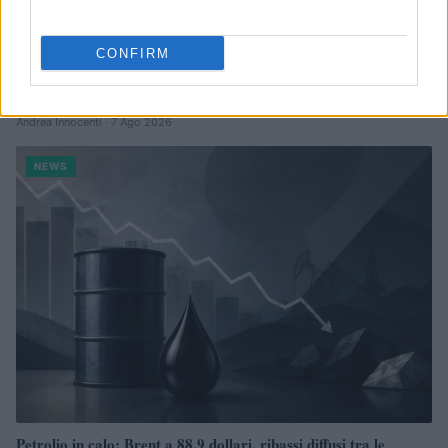
CONFIRM
Petrolio in calo, Brent a 88.9 USD dopo un ribasso del 8.3%
Andrea Innocenti · 7 Ago 2026
NEWS
Petrolio in calo: Brent a 88.9 dollari, ribassi diffusi tra le