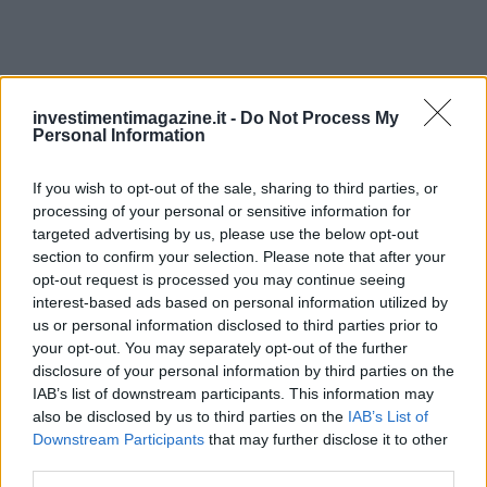
investimentimagazine.it -
Do Not Process My
Personal Information
Conclusione
If you wish to opt-out of the sale, sharing to third parties, or
location
Nel mercato immobiliare la
è tutto e i dati di
processing of your personal or sensitive information for
compravendita mostrano un contesto maturo con
targeted advertising by us, please use the below opt-out
opportunità selettive. Chi investe parte da un’analisi
section to confirm your selection. Please note that after your
opt-out request is processed you may continue seeing
cash flow
rigorosa di
cap rate
e
, valuta gli incentivi
interest-based ads based on personal information utilized by
disponibili e privilegia aree con potenziale di
us or personal information disclosed to third parties prior to
rivalutazione. Il mattone resta sempre una leva solida per
your opt-out. You may separately opt-out of the further
disclosure of your personal information by third parties on the
costruire ricchezza, purché le decisioni siano guidate da
IAB’s list of downstream participants. This information may
strategia, disciplina e controllo dei costi. Il ritmo effettivo
also be disclosed by us to third parties on the
IAB’s List of
del rendimento dipenderà dal monitoraggio dei tassi
Downstream Participants
that may further disclose it to other
third parties.
d’interesse e dalle scelte di politica fiscale, che