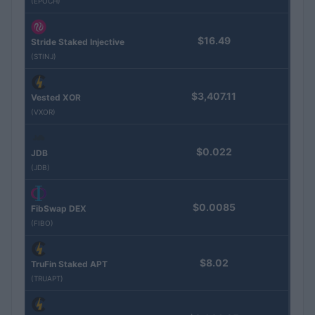
(EPOCH)
$16.49
Stride Staked Injective
(STINJ)
$3,407.11
Vested XOR
(VXOR)
$0.022
JDB
(JDB)
$0.0085
FibSwap DEX
(FIBO)
$8.02
TruFin Staked APT
(TRUAPT)