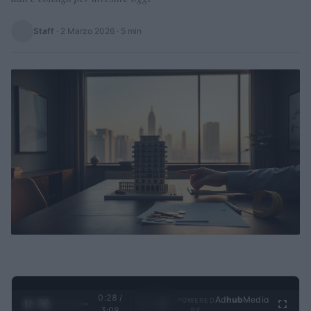
Staff
·
2 Marzo 2026
· 5 min
0:29 /
Ad
hub
Media
POWERED
1
/
4
3:09
BY