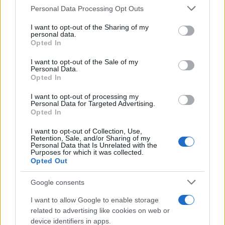
continueranno a modellare le opportunità nel medio
Please note that this website/app uses one or more Google
Personal Data Processing Opt Outs
services and may gather and store information including but
termine.
not limited to your visit or usage behaviour. You may click to
I want to opt-out of the Sharing of my
personal data.
grant or deny consent to Google and its third-party tags to
Opted In
use your data for below specified purposes in below Google
consent section.
I want to opt-out of the Sale of my
AUTORE
Personal Data.
Staff
Opted In
I want to opt-out of processing my
Personal Data for Targeted Advertising.
Opted In
I want to opt-out of Collection, Use,
Retention, Sale, and/or Sharing of my
Personal Data that Is Unrelated with the
Purposes for which it was collected.
Opted Out
Google consents
I want to allow Google to enable storage
related to advertising like cookies on web or
device identifiers in apps.