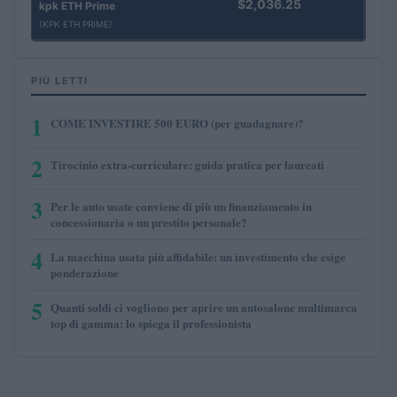
$2,036.25
kpk ETH Prime
(KPK ETH PRIME)
PIÙ LETTI
1
COME INVESTIRE 500 EURO (per guadagnare)?
2
Tirocinio extra-curriculare: guida pratica per laureati
3
Per le auto usate conviene di più un finanziamento in
concessionaria o un prestito personale?
4
La macchina usata più affidabile: un investimento che esige
ponderazione
5
Quanti soldi ci vogliono per aprire un autosalone multimarca
top di gamma: lo spiega il professionista