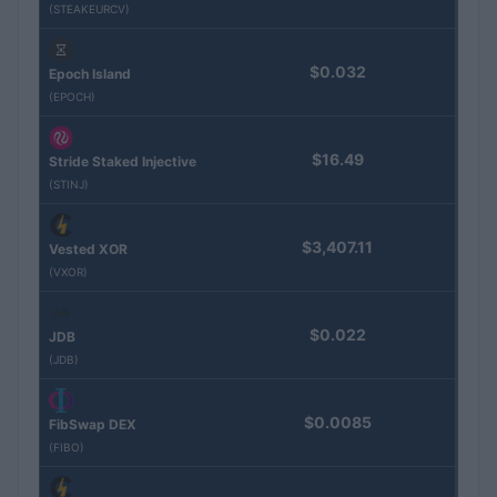
(STEAKEURCV)
$0.032
Epoch Island
(EPOCH)
$16.49
Stride Staked Injective
(STINJ)
$3,407.11
Vested XOR
(VXOR)
$0.022
JDB
(JDB)
$0.0085
FibSwap DEX
(FIBO)