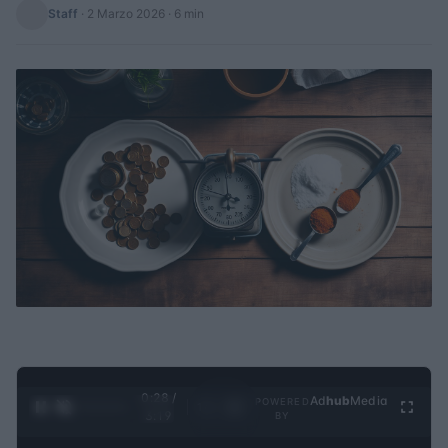
Staff
·
2 Marzo 2026
· 6 min
0:29 /
Ad
hub
Media
POWERED
1
/
4
3:19
BY