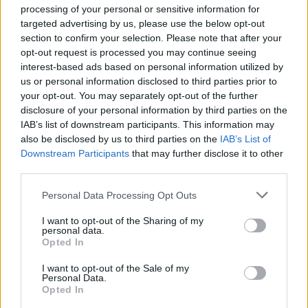
processing of your personal or sensitive information for
integrano la valutazione finanziaria tradizionale.
targeted advertising by us, please use the below opt-out
section to confirm your selection. Please note that after your
Questi tre gesti quotidiani trasformano decisioni
opt-out request is processed you may continue seeing
interest-based ads based on personal information utilized by
individuali in leve economiche aggregate con effetti su
us or personal information disclosed to third parties prior to
occupazione e valore aggiunto locale.
your opt-out. You may separately opt-out of the further
disclosure of your personal information by third parties on the
Prossimo sviluppo atteso: consolidamento di standard di
IAB’s list of downstream participants. This information may
rendicontazione e strumenti finanziari dedicati alle filiere
also be disclosed by us to third parties on the
IAB’s List of
Downstream Participants
that may further disclose it to other
sostenibili, con impatti verificabili su investimenti e
third parties.
occupazione.
Please note that this website/app uses one or more Google
Personal Data Processing Opt Outs
services and may gather and store information including but
Invito all’esperienza
not limited to your visit or usage behaviour. You may click to
I want to opt-out of the Sharing of my
personal data.
grant or deny consent to Google and its third-party tags to
Il palato non mente mai
: osservare il mercato come un
Opted In
use your data for below specified purposes in below Google
menu
aiuta a leggere scelte economiche e filiere. È
consent section.
I want to opt-out of the Sale of my
Personal Data.
opportuno assaggiare metaforicamente, confrontare offerte
Opted In
e verificare la provenienza degli ingredienti. Occorre