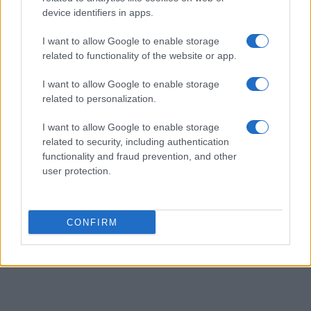
il palato è una guida sensoriale verso scelte più
device identifiers in apps.
consapevoli. La combinazione di competenze tecniche,
I want to allow Google to enable storage
trasparenza della filiera e criteri di sostenibilità favorisce
related to functionality of the website or app.
investimenti con impatti verificabili su occupazione e
I want to allow Google to enable storage
valore territoriale.
related to personalization.
I want to allow Google to enable storage
related to security, including authentication
AUTORE
functionality and fraud prevention, and other
Staff
user protection.
CONFIRM