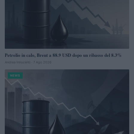
Petrolio in calo, Brent a 88.9 USD dopo un ribasso del 8.3%
Andrea Innocenti · 7 Ago 2026
NEWS