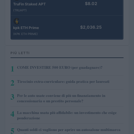
$8.02
TruFin Staked APT
(TRUAPT)
$2,036.25
kpk ETH Prime
(KPK ETH PRIME)
PIÙ LETTI
1
COME INVESTIRE 500 EURO (per guadagnare)?
2
Tirocinio extra-curriculare: guida pratica per laureati
3
Per le auto usate conviene di più un finanziamento in
concessionaria o un prestito personale?
4
La macchina usata più affidabile: un investimento che esige
ponderazione
5
Quanti soldi ci vogliono per aprire un autosalone multimarca