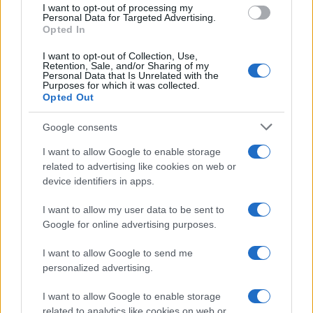
I want to opt-out of processing my
privilegiare produttori che operano con cura e rispetto del
Personal Data for Targeted Advertising.
territorio. Dietro ogni scelta economica si trova una storia
Opted In
che merita di essere ricostruita e documentata.
I want to opt-out of Collection, Use,
Retention, Sale, and/or Sharing of my
Personal Data that Is Unrelated with the
Per approfondire
Purposes for which it was collected.
Opted Out
Si segnalano report di istituzioni internazionali, saggi di
Google consents
economia applicata e pubblicazioni di
Slow Food
e
I want to allow Google to enable storage
Gambero Rosso
per approfondire temi di filiera e
related to advertising like cookies on web or
ingrediente
sostenibilità. La conoscenza rappresenta un
device identifiers in apps.
fondamentale per decisioni informate. Fonti autorevoli
I want to allow my user data to be sent to
offrono metodi di analisi e indicatori utili per valutare
Google for online advertising purposes.
rischi e opportunità.
I want to allow Google to send me
Economia
crescita
sostenibilità
,
e
sono componenti
personalized advertising.
interconnesse di sistemi produttivi resilienti. Elena
I want to allow Google to enable storage
Marchetti, ex chef stellata e ora food writer, sottolinea che
related to analytics like cookies on web or