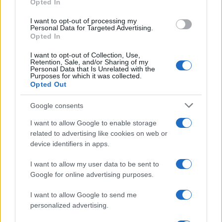
Opted In
I want to opt-out of processing my
Personal Data for Targeted Advertising.
Opted In
I want to opt-out of Collection, Use,
Retention, Sale, and/or Sharing of my
Personal Data that Is Unrelated with the
Purposes for which it was collected.
Opted Out
Google consents
I want to allow Google to enable storage
Capire i cicli di Bitcoin tra liquidità, halving e afflussi
related to advertising like cookies on web or
regolamentati
device identifiers in apps.
Niccolò Conforti · 4 Ago 2026
I want to allow my user data to be sent to
CRIPTOVALUTE
Google for online advertising purposes.
I want to allow Google to send me
personalized advertising.