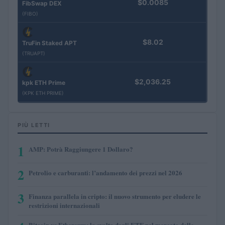
$0.0085
FibSwap DEX
(FIBO)
$8.02
TruFin Staked APT
(TRUAPT)
$2,036.25
kpk ETH Prime
(KPK ETH PRIME)
PIÙ LETTI
1
AMP: Potrà Raggiungere 1 Dollaro?
2
Petrolio e carburanti: l’andamento dei prezzi nel 2026
3
Finanza parallela in cripto: il nuovo strumento per eludere le
restrizioni internazionali
Bitcoin vs Ethereum: la svolta degli ETF nel mercato delle