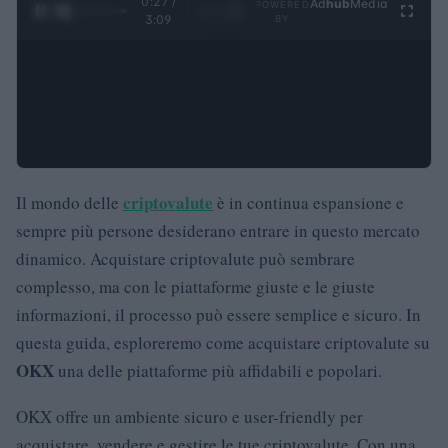
0:28 /
Ad
hub
Media
POWERED
1
/
4
3:09
BY
criptovalute
Il mondo delle
è in continua espansione e
sempre più persone desiderano entrare in questo mercato
dinamico. Acquistare criptovalute può sembrare
complesso, ma con le piattaforme giuste e le giuste
informazioni, il processo può essere semplice e sicuro. In
questa guida, esploreremo come acquistare criptovalute su
OKX
una delle piattaforme più affidabili e popolari.
OKX offre un ambiente sicuro e user-friendly per
acquistare, vendere e gestire le tue criptovalute. Con una