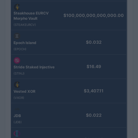
Steakhouse EURCV
$100,000,000,000,000.00
Morpho Vault
(STEAKEURCV)
$0.032
Epoch Island
(EPOCH)
$16.49
Stride Staked Injective
(STINJ)
$3,407.11
Vested XOR
(VXOR)
$0.022
JDB
(JDB)