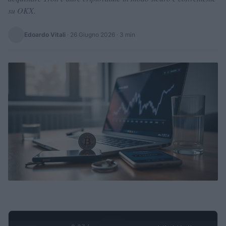
su OKX.
Edoardo Vitali
·
26 Giugno 2026
· 3 min