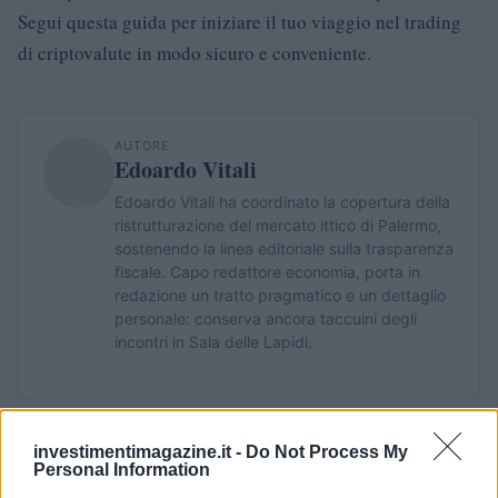
Segui questa guida per iniziare il tuo viaggio nel trading
di criptovalute in modo sicuro e conveniente.
AUTORE
Edoardo Vitali
Edoardo Vitali ha coordinato la copertura della
ristrutturazione del mercato ittico di Palermo,
sostenendo la linea editoriale sulla trasparenza
fiscale. Capo redattore economia, porta in
redazione un tratto pragmatico e un dettaglio
personale: conserva ancora taccuini degli
incontri in Sala delle Lapidi.
investimentimagazine.it -
Do Not Process My
Personal Information