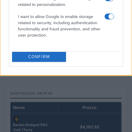
related to personalization.
I want to allow Google to enable storage
related to security, including authentication
functionality and fraud prevention, and other
user protection.
Manutenzione stradale: i piani di Milano e della Regione
CONFIRM
Emilia-Romagna per il 2026-2027
Edoardo Vitali · 8 Ago 2026
QUOTAZIONI CRYPTO
Nome
Prezzo
Eureka Bridged PAX
$4,187.30
Gold (Terra