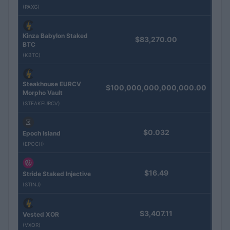
(PAXG)
Kinza Babylon Staked
$83,270.00
BTC
(KBTC)
Steakhouse EURCV
$100,000,000,000,000.00
Morpho Vault
(STEAKEURCV)
$0.032
Epoch Island
(EPOCH)
$16.49
Stride Staked Injective
(STINJ)
$3,407.11
Vested XOR
(VXOR)