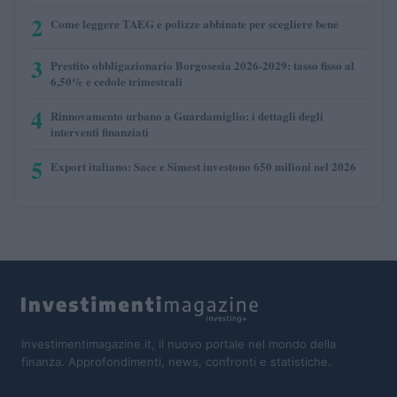
2
Come leggere TAEG e polizze abbinate per scegliere bene
3
Prestito obbligazionario Borgosesia 2026-2029: tasso fisso al
6,50% e cedole trimestrali
4
Rinnovamento urbano a Guardamiglio: i dettagli degli
interventi finanziati
5
Export italiano: Sace e Simest investono 650 milioni nel 2026
Investimentimagazine.it, il nuovo portale nel mondo della
finanza. Approfondimenti, news, confronti e statistiche.