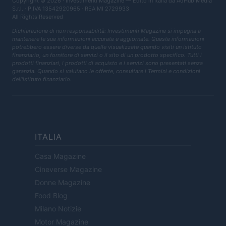
Copyright © 2026 · Investimenti Magazine — Edito in Italia da
AdHub Media
S.r.l.
· P.IVA 13542920965 · REA MI 2729933
All Rights Reserved
Dichiarazione di non responsabilità: Investimenti Magazine si impegna a
mantenere le sue informazioni accurate e aggiornate. Queste informazioni
potrebbero essere diverse da quelle visualizzate quando visiti un istituto
finanziario, un fornitore di servizi o il sito di un prodotto specifico. Tutti i
prodotti finanziari, i prodotti di acquisto e i servizi sono presentati senza
garanzia. Quando si valutano le offerte, consultare i Termini e condizioni
dell'istituto finanziario.
ITALIA
Casa Magazine
Cineverse Magazine
Donne Magazine
Food Blog
Milano Notizie
Motor Magazine