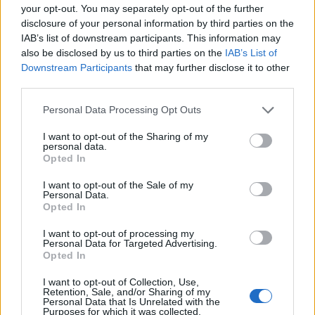
your opt-out. You may separately opt-out of the further
Continua a leggere
disclosure of your personal information by third parties on the
IAB’s list of downstream participants. This information may
also be disclosed by us to third parties on the
IAB’s List of
FINANZIAMENTI
Downstream Participants
that may further disclose it to other
third parties.
Please note that this website/app uses one or more Google
Personal Data Processing Opt Outs
services and may gather and store information including but
not limited to your visit or usage behaviour. You may click to
I want to opt-out of the Sharing of my
personal data.
grant or deny consent to Google and its third-party tags to
Opted In
use your data for below specified purposes in below Google
consent section.
I want to opt-out of the Sale of my
Personal Data.
Opted In
I want to opt-out of processing my
Personal Data for Targeted Advertising.
Aggiudicazione definitiva per prestazioni legali nel mese di
Opted In
luglio 2026
I want to opt-out of Collection, Use,
Edoardo Vitali · 8 Ago 2026
Retention, Sale, and/or Sharing of my
Personal Data that Is Unrelated with the
Purposes for which it was collected.
FINANZIAMENTI