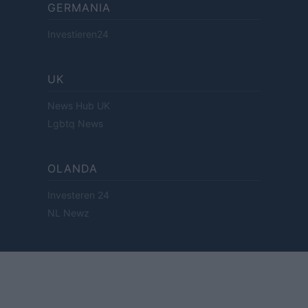
GERMANIA
Investieren24
UK
News Hub UK
Lgbtq News
OLANDA
Investeren 24
NL Newz