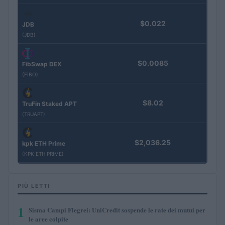
$0.022
JDB
(JDB)
$0.0085
FibSwap DEX
(FIBO)
$8.02
TruFin Staked APT
(TRUAPT)
$2,036.25
kpk ETH Prime
(KPK ETH PRIME)
PIÙ LETTI
1
Sisma Campi Flegrei: UniCredit sospende le rate dei mutui per
le aree colpite