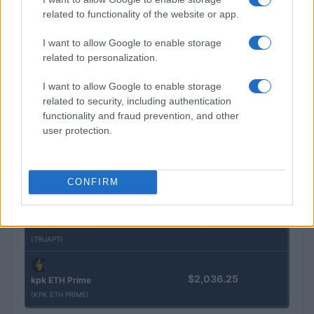
$16.49
Stride Staked Injective
related to functionality of the website or app.
(STINJ)
I want to allow Google to enable storage
$3,407.11
related to personalization.
Vested XOR
(VXOR)
I want to allow Google to enable storage
related to security, including authentication
$0.022
JDB
functionality and fraud prevention, and other
(JDB)
user protection.
$0.0085
FibSwap DEX
CONFIRM
(FIBO)
$8.02
TruFin Staked APT
(TRUAPT)
$2,036.25
kpk ETH Prime
(KPK ETH PRIME)