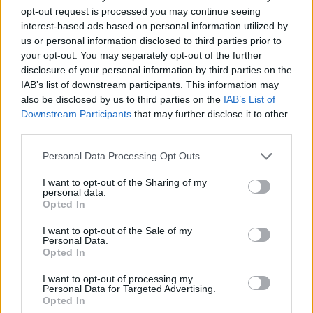
opt-out request is processed you may continue seeing
FINANZA
interest-based ads based on personal information utilized by
us or personal information disclosed to third parties prior to
your opt-out. You may separately opt-out of the further
disclosure of your personal information by third parties on the
IAB’s list of downstream participants. This information may
also be disclosed by us to third parties on the
IAB’s List of
Downstream Participants
that may further disclose it to other
third parties.
Please note that this website/app uses one or more Google
Personal Data Processing Opt Outs
services and may gather and store information including but
not limited to your visit or usage behaviour. You may click to
I want to opt-out of the Sharing of my
personal data.
grant or deny consent to Google and its third-party tags to
Opted In
use your data for below specified purposes in below Google
Dolomiti Energia: utile semestrale a 100 milioni e investimenti
record nelle rinnovabili
consent section.
I want to opt-out of the Sale of my
Personal Data.
Edoardo Vitali · 7 Ago 2026
Opted In
I want to opt-out of processing my
Personal Data for Targeted Advertising.
Opted In
QUOTAZIONI CRYPTO