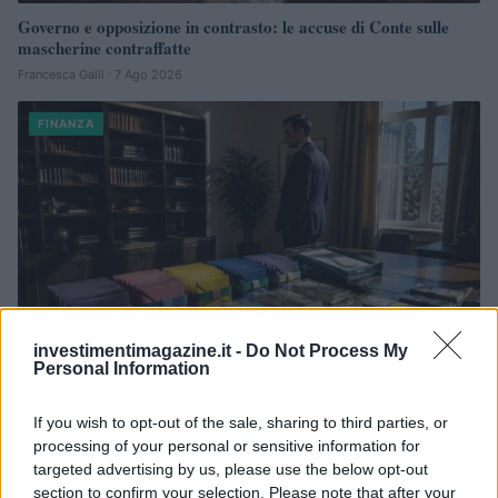
Governo e opposizione in contrasto: le accuse di Conte sulle
mascherine contraffatte
Francesca Galli · 7 Ago 2026
FINANZA
investimentimagazine.it -
Do Not Process My
Personal Information
If you wish to opt-out of the sale, sharing to third parties, or
Cash management personale con il sistema a bucket: guida
processing of your personal or sensitive information for
operativa
targeted advertising by us, please use the below opt-out
Niccolò Conforti · 7 Ago 2026
section to confirm your selection. Please note that after your