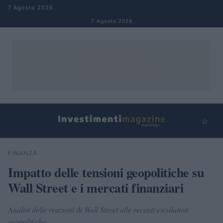
Salta al contenuto
7 Agosto 2026
7 Agosto 2026
⌕
×
⌕
FINANZA
Cerca
Impatto delle tensioni geopolitiche su
Wall Street e i mercati finanziari
Analisi delle reazioni di Wall Street alle recenti escalation
geopolitiche