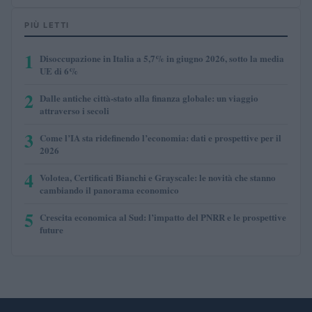
PIÙ LETTI
1
Disoccupazione in Italia a 5,7% in giugno 2026, sotto la media
UE di 6%
2
Dalle antiche città-stato alla finanza globale: un viaggio
attraverso i secoli
3
Come l’IA sta ridefinendo l’economia: dati e prospettive per il
2026
4
Volotea, Certificati Bianchi e Grayscale: le novità che stanno
cambiando il panorama economico
5
Crescita economica al Sud: l’impatto del PNRR e le prospettive
future