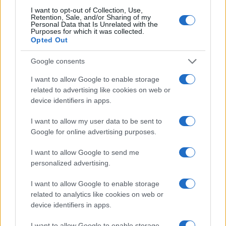
I want to opt-out of Collection, Use,
Nome
Prezzo
Retention, Sale, and/or Sharing of my
Personal Data that Is Unrelated with the
Purposes for which it was collected.
Opted Out
Eureka Bridged PAX
$4,187.30
Gold (Terra
Google consents
(PAXG)
I want to allow Google to enable storage
related to advertising like cookies on web or
Kinza Babylon Staked
$83,270.00
device identifiers in apps.
BTC
(KBTC)
I want to allow my user data to be sent to
Google for online advertising purposes.
Steakhouse EURCV
$100,000,000,000,000.00
Morpho Vault
I want to allow Google to send me
(STEAKEURCV)
personalized advertising.
I want to allow Google to enable storage
$0.032
Epoch Island
related to analytics like cookies on web or
(EPOCH)
device identifiers in apps.
I want to allow Google to enable storage